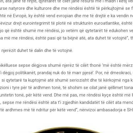
h, ata janë të rinjtë, qytetarët të cilët janë resursi më i madh i këtij ve
urse natyrore dhe kulturore dhe me rëndësi është të përkujtojmë se fil
të në Evropë, ky është vend evropian dhe me të drejtë e ka vendin n
lëvizur drejt eurointegrimit të plotë në strukturën euroatlantike, ësht
ajo që është shumë me rëndësi, jo vetëm që qytetarët të edukohen ve
më me rëndësi, është pasi që ta bëjnë atë, ata duhet të votojnë”, t
 njerëzit duhet të dalin dhe të votojnë.
 pikëlluese sepse dëgjova shumë njerëz të cilët thonë ‘më është mërzit
’i dëgjoj politikanët, prandaj nuk do të marr pjesë’. Por, në dmeokraci
e si qytetarë ta kuptojmë atë shumë seriozisht dhe të kërkojmë nga k
izioni i tyre për të ardhmen tonë, të shohim se cilat janë qëllimet tona
unitetin tonë, për këtë vend. Dhe më pas, me rëndësi kyçe është më 
, sepse me rëndësi është ata t’i zgjedhin kandidatët të cilët ata mend
t të ardhmes më të ndritur për këtë vend”, nënvizoi ambasadorja e S