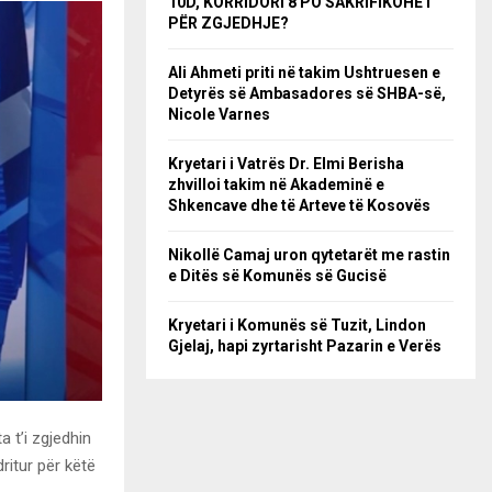
10D, KORRIDORI 8 PO SAKRIFIKOHET
PËR ZGJEDHJE?
Ali Ahmeti priti në takim Ushtruesen e
Detyrës së Ambasadores së SHBA-së,
Nicole Varnes
Kryetari i Vatrës Dr. Elmi Berisha
zhvilloi takim në Akademinë e
Shkencave dhe të Arteve të Kosovës
Nikollë Camaj uron qytetarët me rastin
e Ditës së Komunës së Gucisë
Kryetari i Komunës së Tuzit, Lindon
Gjelaj, hapi zyrtarisht Pazarin e Verës
 t’i zgjedhin
ritur për këtë