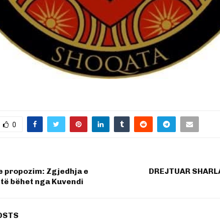
0
e propozim: Zgjedhja e
DREJTUAR SHARL
 të bëhet nga Kuvendi
OSTS