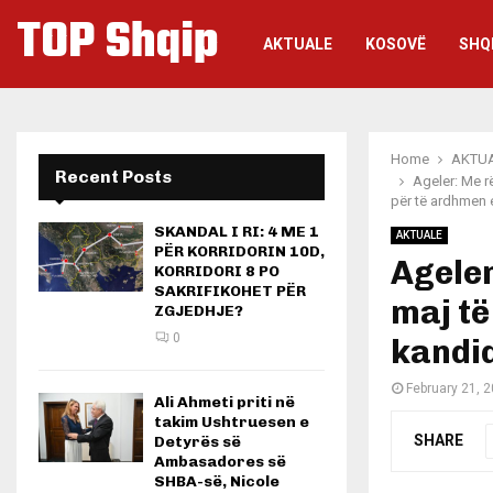
TOP Shqip
AKTUALE
KOSOVË
SHQ
Home
AKTU
Recent Posts
Ageler: Me r
për të ardhmen e
SKANDAL I RI: 4 ME 1
AKTUALE
PËR KORRIDORIN 10D,
Ageler
KORRIDORI 8 PO
SAKRIFIKOHET PËR
maj të
ZGJEDHJE?
0
kandid
February 21, 
Ali Ahmeti priti në
takim Ushtruesen e
SHARE
Detyrës së
Ambasadores së
SHBA-së, Nicole