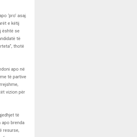
po ‘pro’ asaj.
ët e këtij
j është se
andidatë të
rteta”, thotë
edoni apo në
hme të partive
 rrejshme,
ët vizion për
edhjet të
ëm apo brenda
më resurse,