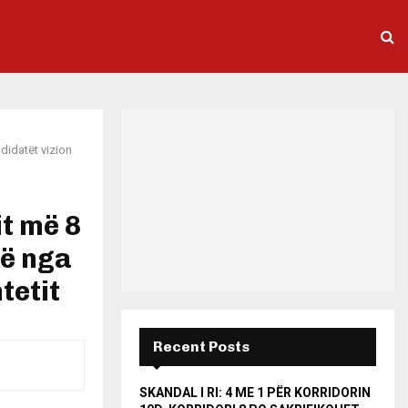
didatët vizion
it më 8
në nga
tetit
Recent Posts
SKANDAL I RI: 4 ME 1 PËR KORRIDORIN