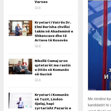
Varnes
0
Kryetari i Vatrës Dr.
Elmi Berisha zhvilloi
takim në Akademinë e
Shkencave dhe të
Arteve të Kosovës
0
Nikollë Camaj uron
qytetarët me rastin
e Ditës së Komunës
së Gucisë
0
Kryetari i Komunës
Me rëndësi kyç
së Tuzit, Lindon
Gjelaj, hapi
kandidatët të 
zyrtarisht Pazarin e