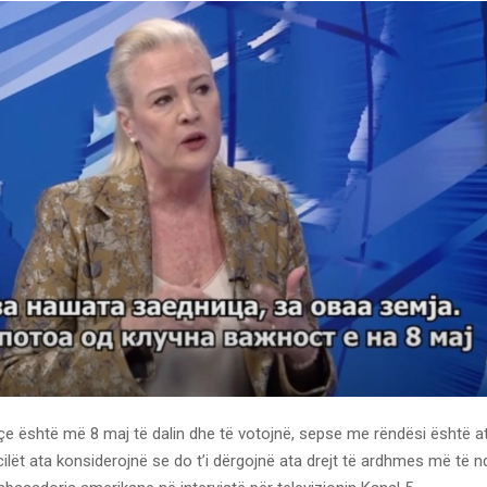
e është më 8 maj të dalin dhe të votojnë, sepse me rëndësi është ata
cilët ata konsiderojnë se do t’i dërgojnë ata drejt të ardhmes më të nd