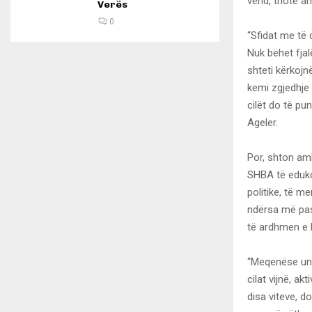
vend, thotë am
Verës
0
“Sfidat me të 
Nuk bëhet fjal
shteti kërkojn
kemi zgjedhje 
cilët do të pun
Ageler.
Por, shton am
SHBA të edukoh
politike, të m
ndërsa më pas 
të ardhmen e kë
“Meqenëse unë
cilat vijnë, a
disa viteve, do