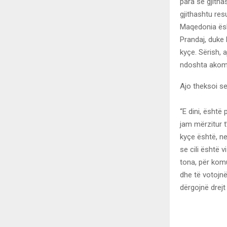
para së gjithas
gjithashtu res
Maqedonia ësh
Prandaj, duke 
kyçe. Sërish, 
ndoshta akoma 
Ajo theksoi se
“E dini, është
jam mërzitur t
kyçe është, n
se cili është v
tona, për kom
dhe të votojnë
dërgojnë drej