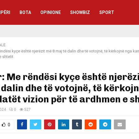
IPËRI
BOTA
OPINIONE
SHOWBIZ
SPORT
ALE
ëndësi kyçe është njerëzit më 8 maj të dalin dhe të votojnë, të kërkojnë nga kan
 shtetit
: Me rëndësi kyçe është njerëz
 dalin dhe të votojnë, të kërkoj
atët vizion për të ardhmen e sh
2024
0
527
0