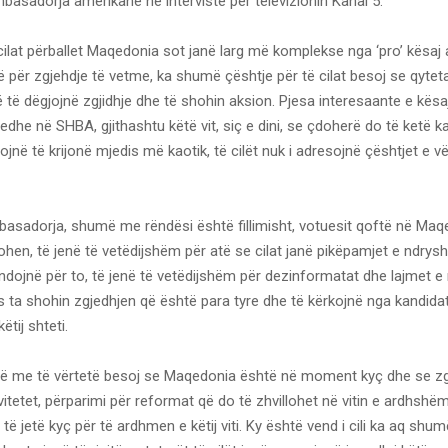
basadorja amerikane në intervistë për televizionin Kanal 5.
cilat përballet Maqedonia sot janë larg më komplekse nga ‘pro’ kësaj a
ë për zgjehdje të vetme, ka shumë çështje për të cilat besoj se qytetar
ë të dëgjojnë zgjidhje dhe të shohin aksion. Pjesa interesaante e kësa
edhe në SHBA, gjithashtu këtë vit, siç e dini, se çdoherë do të ketë k
ojnë të krijonë mjedis më kaotik, të cilët nuk i adresojnë çështjet e vë
basadorja, shumë me rëndësi është fillimisht, votuesit qoftë në Maq
en, të jenë të vetëdijshëm për atë se cilat janë pikëpamjet e ndrys
endojnë për to, të jenë të vetëdijshëm për dezinformatat dhe lajmet e
ta shohin zgjedhjen që është para tyre dhe të kërkojnë nga kandidat
tij shteti.
 me të vërtetë besoj se Maqedonia është në moment kyç dhe se zgj
ktivitetet, përparimi për reformat që do të zhvillohet në vitin e ardhsh
 të jetë kyç për të ardhmen e këtij viti. Ky është vend i cili ka aq shu