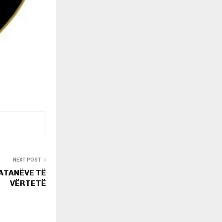
NEXT POST
ATANËVE TË
VËRTETË