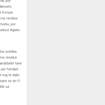
ndi, por
limisht,
ë Evropë.
ë me rëndësi
tvetiu, por
heksoi Ageler.
ur politika,
, me rëndësi
andidatët tanë
 për familjet
8 maj të dalin
ojnë se do t’i
HBA-së.