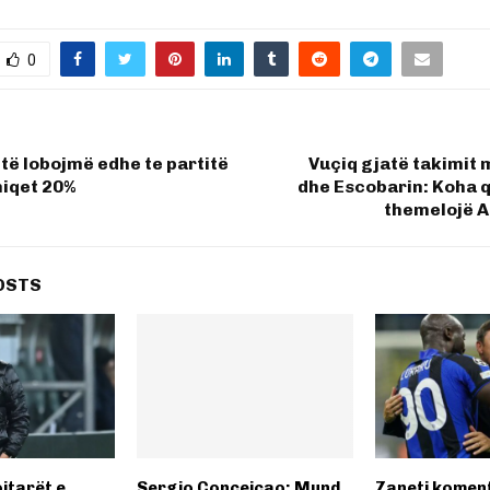
0
 të lobojmë edhe te partitë
Vuçiq gjatë takimit
hiqet 20%
dhe Escobarin: Koha 
themelojë A
OSTS
lojtarët e
Sergio Conceicao: Mund
Zaneti komen