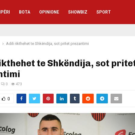
IPËRI
BOTA
OPINIONE
SHOWBIZ
SPORT
Adili rikthehet te Shkëndija, sot pritet prezantimi
rikthehet te Shkëndija, sot prite
ntimi
0
473
0