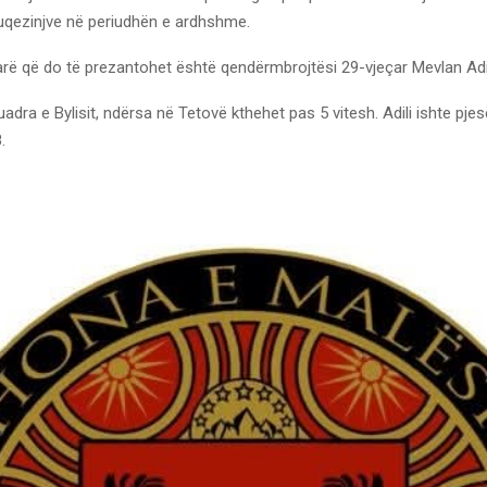
kuqezinjve në periudhën e ardhshme.
arë që do të prezantohet është qendërmbrojtësi 29-vjeçar Mevlan Adil
uadra e Bylisit, ndërsa në Tetovë kthehet pas 5 vitesh. Adili ishte pje
.