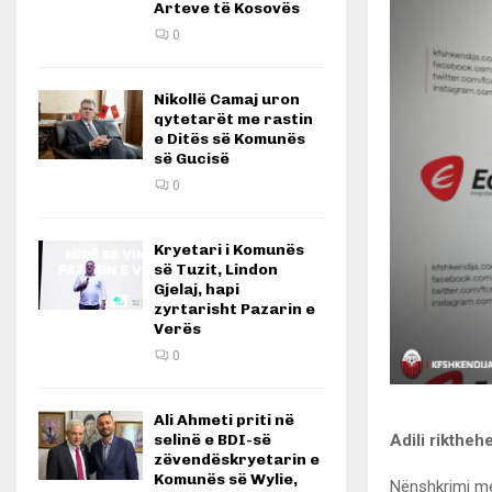
Arteve të Kosovës
0
Nikollë Camaj uron
qytetarët me rastin
e Ditës së Komunës
së Gucisë
0
Kryetari i Komunës
së Tuzit, Lindon
Gjelaj, hapi
zyrtarisht Pazarin e
Verës
0
Ali Ahmeti priti në
selinë e BDI-së
Adili riktheh
zëvendëskryetarin e
Komunës së Wylie,
Nënshkrimi me 