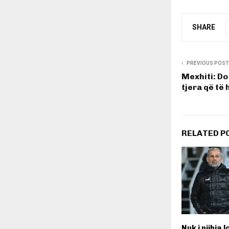
SHARE
PREVIOUS POST
Mexhiti: Do
tjera që të 
RELATED P
Nuk i njihja 