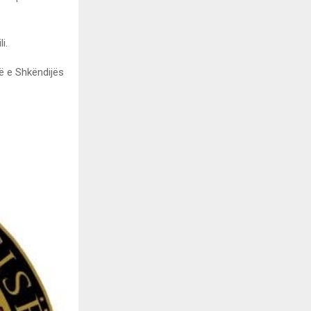
i.
së e Shkëndijës