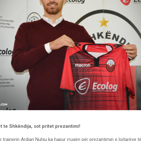
et te Shkëndija, sot pritet prezantimi!
trajnerin Ardian Nuhiu ka hapur rrugën për prezantimin e lojtarëve të