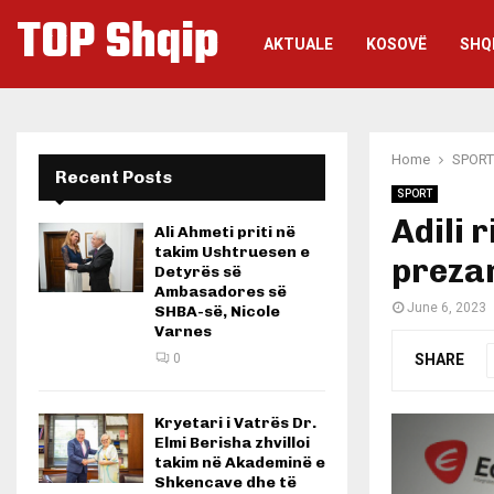
TOP Shqip
AKTUALE
KOSOVË
SHQ
Home
SPORT
Recent Posts
SPORT
Adili 
Ali Ahmeti priti në
takim Ushtruesen e
preza
Detyrës së
Ambasadores së
June 6, 2023
SHBA-së, Nicole
Varnes
SHARE
0
Kryetari i Vatrës Dr.
Elmi Berisha zhvilloi
takim në Akademinë e
Shkencave dhe të