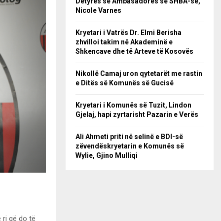
Detyrës së Ambasadores së SHBA-së,
Nicole Varnes
Kryetari i Vatrës Dr. Elmi Berisha
zhvilloi takim në Akademinë e
Shkencave dhe të Arteve të Kosovës
Nikollë Camaj uron qytetarët me rastin
e Ditës së Komunës së Gucisë
Kryetari i Komunës së Tuzit, Lindon
Gjelaj, hapi zyrtarisht Pazarin e Verës
Ali Ahmeti priti në selinë e BDI-së
zëvendëskryetarin e Komunës së
Wylie, Gjino Mulliqi
 ri që do të