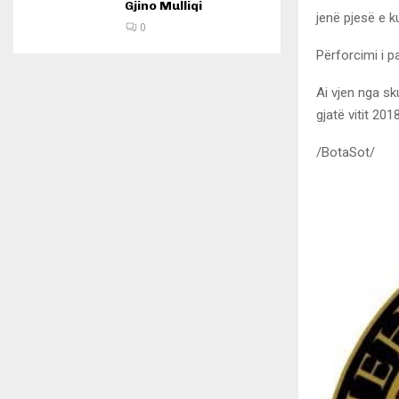
Gjino Mulliqi
jenë pjesë e 
0
Përforcimi i p
Ai vjen nga sk
gjatë vitit 2018
/BotaSot/