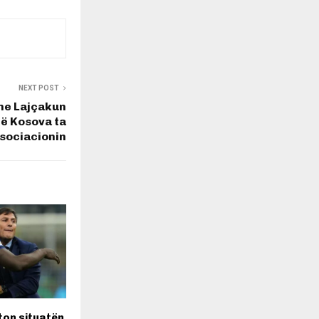
NEXT POST
 me Lajçakun
që Kosova ta
sociacionin
ton situatën