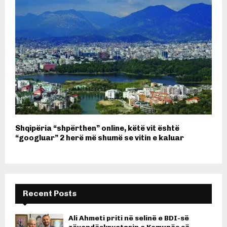
Shqipëria “shpërthen” online, këtë vit është
“googluar” 2 herë më shumë se vitin e kaluar
Recent Posts
Ali Ahmeti priti në selinë e BDI-së