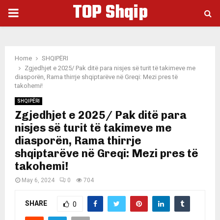
TOP Shqip
PRIMARY
MENU
Home
SHQIPËRI
Zgjedhjet e 2025/ Pak ditë para nisjes së turit të takimeve me
diasporën, Rama thirrje shqiptarëve në Greqi: Mezi pres të
takohemi!
SHQIPËRI
Zgjedhjet e 2025/ Pak ditë para
nisjes së turit të takimeve me
diasporën, Rama thirrje
shqiptarëve në Greqi: Mezi pres të
takohemi!
May 6, 2024
0
704
SHARE
0