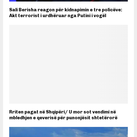
Sali Berisha reagon për kidnapimin e tre policëve:
Akt terrorist i urdhëruar nga Putini i vogël
Rriten pagat në Shqipëri/ U mor sot vendimi në
mbledhjen e qeverisë për punonjësit shtetërorë