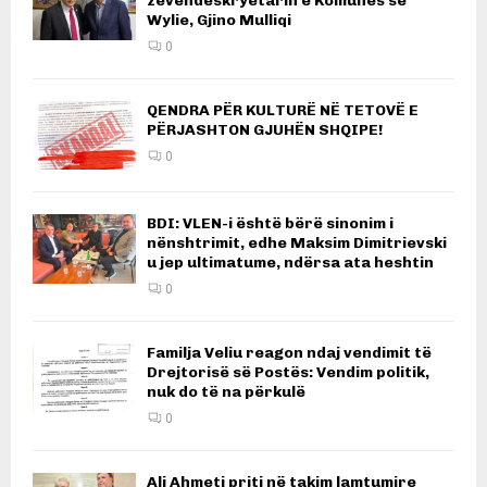
zëvendëskryetarin e Komunës së
Wylie, Gjino Mulliqi
0
QENDRA PËR KULTURË NË TETOVË E
PËRJASHTON GJUHËN SHQIPE!
0
BDI: VLEN-i është bërë sinonim i
nënshtrimit, edhe Maksim Dimitrievski
u jep ultimatume, ndërsa ata heshtin
0
Familja Veliu reagon ndaj vendimit të
Drejtorisë së Postës: Vendim politik,
nuk do të na përkulë
0
Ali Ahmeti priti në takim lamtumire