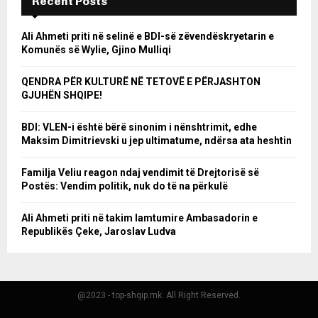
Recent Posts
Ali Ahmeti priti në selinë e BDI-së zëvendëskryetarin e
Komunës së Wylie, Gjino Mulliqi
QENDRA PËR KULTURË NË TETOVË E PËRJASHTON
GJUHËN SHQIPE!
BDI: VLEN-i është bërë sinonim i nënshtrimit, edhe
Maksim Dimitrievski u jep ultimatume, ndërsa ata heshtin
Familja Veliu reagon ndaj vendimit të Drejtorisë së
Postës: Vendim politik, nuk do të na përkulë
Ali Ahmeti priti në takim lamtumire Ambasadorin e
Republikës Çeke, Jaroslav Ludva
@2023 - top-shqip.mk. All Right Reserved.