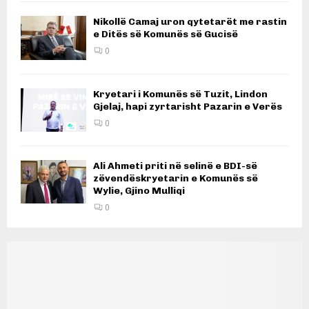
Nikollë Camaj uron qytetarët me rastin
e Ditës së Komunës së Gucisë
0
Kryetari i Komunës së Tuzit, Lindon
Gjelaj, hapi zyrtarisht Pazarin e Verës
0
Ali Ahmeti priti në selinë e BDI-së
zëvendëskryetarin e Komunës së
Wylie, Gjino Mulliqi
0