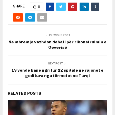
SHARE
0
PREVIOUS POST
Në mbrëmje vazhdon debati për rikonstruimin e
Qeverisë
NEXT POST
19 vende kanë ngritur 22 spitale në rajonet e
goditura nga tërmetet në Turqi
RELATED POSTS