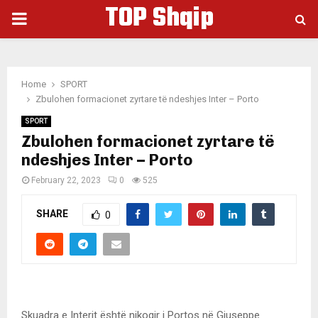
TOP Shqip
PRIMARY
MENU
Home
SPORT
Zbulohen formacionet zyrtare të ndeshjes Inter – Porto
SPORT
Zbulohen formacionet zyrtare të
ndeshjes Inter – Porto
February 22, 2023
0
525
SHARE
0
Skuadra e Interit është nikoqir i Portos në Giuseppe