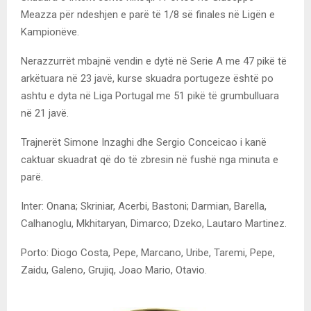
Meazza për ndeshjen e parë të 1/8 së finales në Ligën e
Kampionëve.
Nerazzurrët mbajnë vendin e dytë në Serie A me 47 pikë të
arkëtuara në 23 javë, kurse skuadra portugeze është po
ashtu e dyta në Liga Portugal me 51 pikë të grumbulluara
në 21 javë.
Trajnerët Simone Inzaghi dhe Sergio Conceicao i kanë
caktuar skuadrat që do të zbresin në fushë nga minuta e
parë.
Inter: Onana; Skriniar, Acerbi, Bastoni; Darmian, Barella,
Calhanoglu, Mkhitaryan, Dimarco; Dzeko, Lautaro Martinez.
Porto: Diogo Costa, Pepe, Marcano, Uribe, Taremi, Pepe,
Zaidu, Galeno, Grujiq, Joao Mario, Otavio.