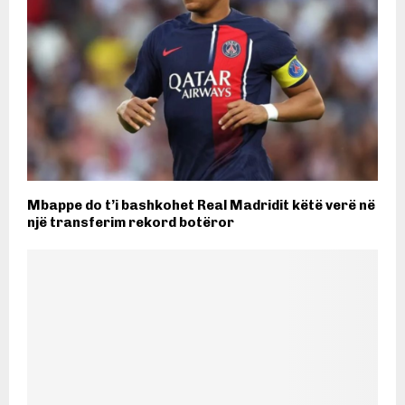
Mbappe do t’i bashkohet Real Madridit këtë verë në
një transferim rekord botëror