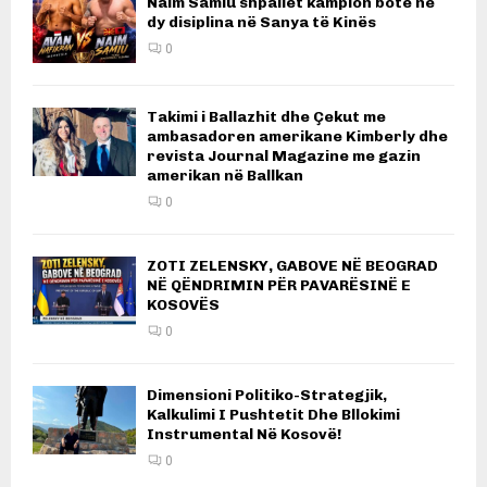
Naim Samiu shpallet kampion bote në
dy disiplina në Sanya të Kinës
0
Takimi i Ballazhit dhe Çekut me
ambasadoren amerikane Kimberly dhe
revista Journal Magazine me gazin
amerikan në Ballkan
0
ZOTI ZELENSKY, GABOVE NË BEOGRAD
NË QËNDRIMIN PËR PAVARËSINË E
KOSOVËS
0
Dimensioni Politiko-Strategjik,
Kalkulimi I Pushtetit Dhe Bllokimi
Instrumental Në Kosovë!
0