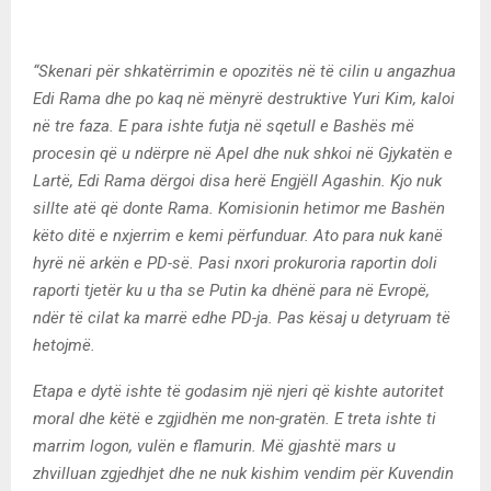
“Skenari për shkatërrimin e opozitës në të cilin u angazhua
Edi Rama dhe po kaq në mënyrë destruktive Yuri Kim, kaloi
në tre faza. E para ishte futja në sqetull e Bashës më
procesin që u ndërpre në Apel dhe nuk shkoi në Gjykatën e
Lartë, Edi Rama dërgoi disa herë Engjëll Agashin. Kjo nuk
sillte atë që donte Rama. Komisionin hetimor me Bashën
këto ditë e nxjerrim e kemi përfunduar. Ato para nuk kanë
hyrë në arkën e PD-së. Pasi nxori prokuroria raportin doli
raporti tjetër ku u tha se Putin ka dhënë para në Evropë,
ndër të cilat ka marrë edhe PD-ja. Pas kësaj u detyruam të
hetojmë.
Etapa e dytë ishte të godasim një njeri që kishte autoritet
moral dhe këtë e zgjidhën me non-gratën. E treta ishte ti
marrim logon, vulën e flamurin. Më gjashtë mars u
zhvilluan zgjedhjet dhe ne nuk kishim vendim për Kuvendin