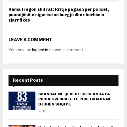
Rama tregon shifrat: Rritje pagash për policët,
punonjësit e sigurisë në burgje dhe shërbimin
zjarrfikës
LEAVE A COMMENT
You must be
logged in
to post a comment.
Recent Posts
SKANDAL NË QEVERI: 83 SEANCA PA
PROCESVERBALE TË PUBLIKUARA NË
GJUHËN SHQIPE
0