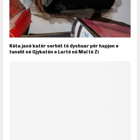
Këta janë katër serbët të dyshuar për hapjen e
tunelit në Gjykatën e Lartë në Mal të Zi