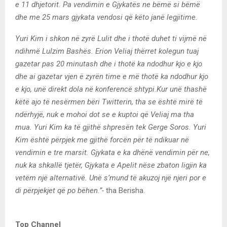
e 11 dhjetorit. Pa vendimin e Gjykatës ne bëmë si bëmë
dhe me 25 mars gjykata vendosi që këto janë legjitime.
Yuri Kim i shkon në zyrë Lulit dhe i thotë duhet ti vijmë në
ndihmë Lulzim Bashës. Erion Veliaj thërret kolegun tuaj
gazetar pas 20 minutash dhe i thotë ka ndodhur kjo e kjo
dhe ai gazetar vjen ë zyrën time e më thotë ka ndodhur kjo
e kjo, unë direkt dola në konferencë shtypi.Kur unë thashë
këtë ajo të nesërmen bëri Twitterin, tha se është mirë të
ndërhyjë, nuk e mohoi dot se e kuptoi që Veliaj ma tha
mua. Yuri Kim ka të gjithë shpresën tek Gerge Soros. Yuri
Kim është përpjek me gjithë forcën për të ndikuar në
vendimin e tre marsit. Gjykata e ka dhënë vendimin për ne,
nuk ka shkallë tjetër, Gjykata e Apelit nëse zbaton ligjin ka
vetëm një alternativë. Unë s’mund të akuzoj një njeri por e
di përpjekjet që po bëhen.”-
tha Berisha.
Top Channel