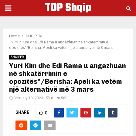
TOP Shqip
PRIMARY
MENU
Home
SHQIPËRI
Yuri Kim dhe Edi Rama u angazhuan në shkatërrimin e
opozitës”/Berisha: Apeli ka vetëm një alternativë më 3 mars
SHQIPËRI
Yuri Kim dhe Edi Rama u angazhuan
në shkatërrimin e
opozitës”/Berisha: Apeli ka vetëm
një alternativë më 3 mars
February 13, 2023
0
560
SHARE
0