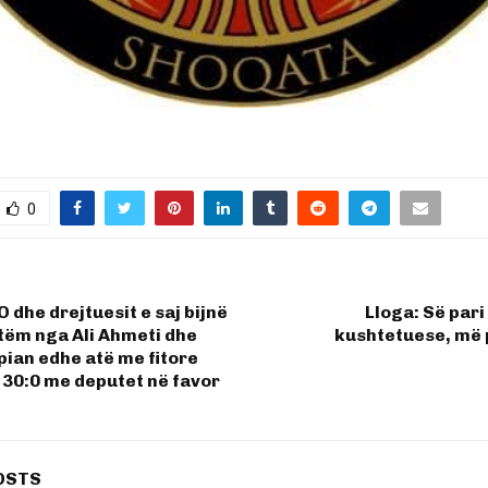
0
 dhe drejtuesit e saj bijnë
Lloga: Së par
tëm nga Ali Ahmeti dhe
kushtetuese, më 
pian edhe atë me fitore
 30:0 me deputet në favor
OSTS