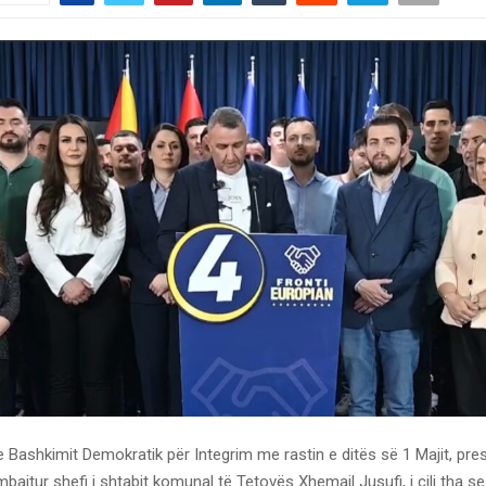
e Bashkimit Demokratik për Integrim me rastin e ditës së 1 Majit, pr
bajtur shefi i shtabit komunal të Tetovës Xhemail Jusufi, i cili tha se