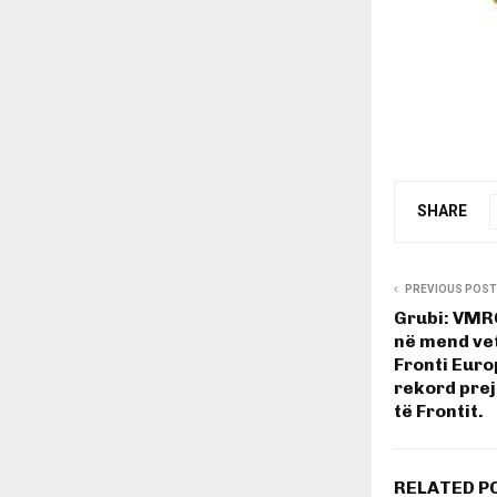
SHARE
PREVIOUS POST
Grubi: VMRO
në mend ve
Fronti Euro
rekord prej
të Frontit.
RELATED P