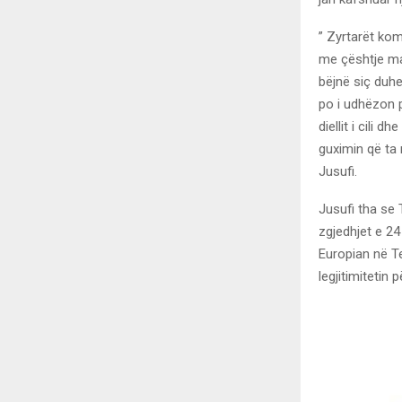
” Zyrtarët kom
me çështje ma
bëjnë siç duh
po i udhëzon p
diellit i cili
guximin që ta 
Jusufi.
Jusufi tha se 
zgjedhjet e 24 
Europian në Te
legjitimitetin