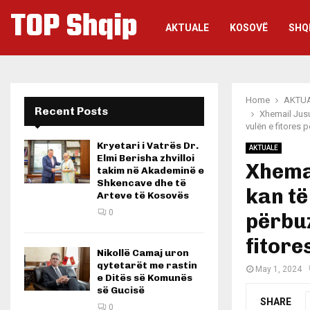
TOP Shqip
AKTUALE
KOSOVË
SHQ
Home
AKTU
Recent Posts
Xhemail Jusu
vulën e fitores 
Kryetari i Vatrës Dr.
AKTUALE
Elmi Berisha zhvilloi
Xhemai
takim në Akademinë e
Shkencave dhe të
kan t
Arteve të Kosovës
0
përbuz
fitore
Nikollë Camaj uron
qytetarët me rastin
May 1, 2024
e Ditës së Komunës
së Gucisë
SHARE
0