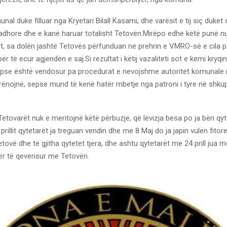
unal duke filluar nga Kryetari Bilall Kasami, dhe varësit e tij siç duke
dhore dhe e kanë haruar totalisht Tetovën.Mirëpo edhe këtë punë nu
et, sa dolën jashtë Tetovës përfunduan në prehrin e VMRO-së e cila
ër të ecur agjendën e saj.Si rezultat i këtij vazaliteti sot e kemi kryq
 dhe pse është vendosur pa procedurat e nevojshme autoritet komunale
rënojnë, sepse mund të kenë hatër mbetje nga patroni i tyre në shku
Tetovarët nuk e meritojnë këtë përbuzje, që lëvizja besa po ja bën qyt
prillit qytetarët ja treguan vendin dhe me 8 Maj do ja japin vulën fitor
tovë dhe të gjitha qytetet tjera, dhe ashtu qytetarët me 24 prill jua 
 për të qeverisur me Tetovën.