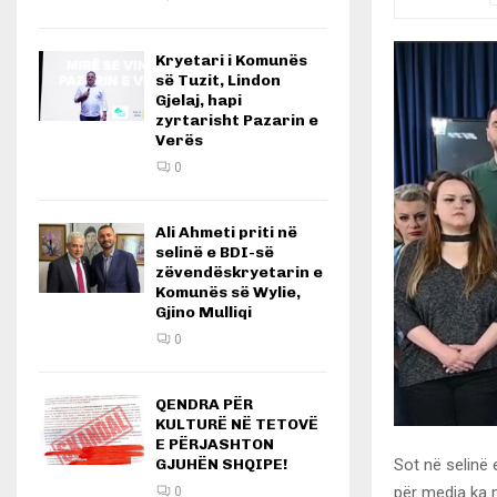
Kryetari i Komunës
së Tuzit, Lindon
Gjelaj, hapi
zyrtarisht Pazarin e
Verës
0
Ali Ahmeti priti në
selinë e BDI-së
zëvendëskryetarin e
Komunës së Wylie,
Gjino Mulliqi
0
QENDRA PËR
KULTURË NË TETOVË
E PËRJASHTON
Sot në selinë 
GJUHËN SHQIPE!
për media ka m
0