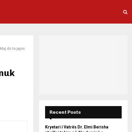
Maj do ta japin
 nuk
Recent Posts
Kryetari i Vatrës Dr. Elmi Berisha