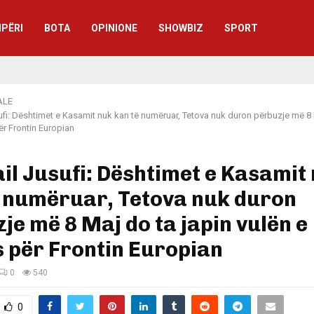
IPËRI
BOTA
OPINIONE
SHOWBIZ
SPORT
ALE
fi: Dështimet e Kasamit nuk kan të numëruar, Tetova nuk duron përbuzje më 8 
për Frontin Europian
l Jusufi: Dështimet e Kasamit
ë numëruar, Tetova nuk duron
je më 8 Maj do ta japin vulën e
s për Frontin Europian
0
540
0