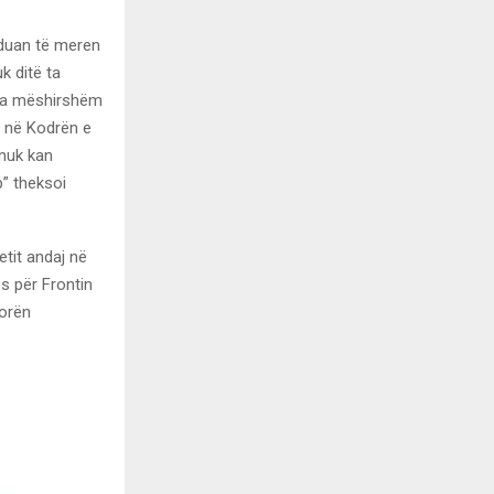
t duan të meren
k ditë ta
 pa mëshirshëm
in në Kodrën e
 nuk kan
p” theksoi
etit andaj në
es për Frontin
morën