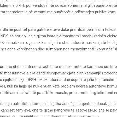
olëm në piknik por vendosën të solidarizohemi me gjith punëtorët të 
ejtat themelore, e në veçanti me punëtorët e ndërmarjes publike kom
erdhi në pushtet para gati tre viteve duke premtuar përmirsim të kus
NPK-së por doli që e gjitha ishte një mashtrim i madh i radhës elekto
K-së nuk kan roga, nuk kan sigurim shëndetsorë, nuk kan jetë të din
 her edhe kërcënohen dhe sulmohen nga menaxhmenti i komunës” th
numëroi dhe dështimet e radhës të menaxhmetit të komunës së Tetov
ë mbeturinave e cila është trumpetuar gjatë gjith kampanjës zgjedhor
në njëjtë dhe kjo DËSHTIM. Mbeturinat dhe deponitë janë të pranishme
vës, nuk ka lagje që nuk e vuan këtë problem ndërsa autoriteve komu
 këtë adminsitratë të pa aftë komunale, problemet në qytetin tonë n
ës nga autoritetet komunale siç tha Jusufi janë qentë endacak, janë 
 kanoset fëmijëve, dhe të gjithë banorëve të Tetovës.Nuk janë të pak
jerëzit, dhe të njëjtit as që jan dëmshpërblyer, nga komuna.