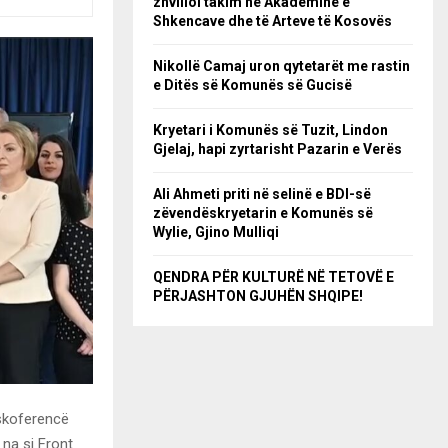
zhvilloi takim në Akademinë e
Shkencave dhe të Arteve të Kosovës
Nikollë Camaj uron qytetarët me rastin
e Ditës së Komunës së Gucisë
Kryetari i Komunës së Tuzit, Lindon
Gjelaj, hapi zyrtarisht Pazarin e Verës
Ali Ahmeti priti në selinë e BDI-së
zëvendëskryetarin e Komunës së
Wylie, Gjino Mulliqi
QENDRA PËR KULTURË NË TETOVË E
PËRJASHTON GJUHËN SHQIPE!
eskoferencë
 na si Front