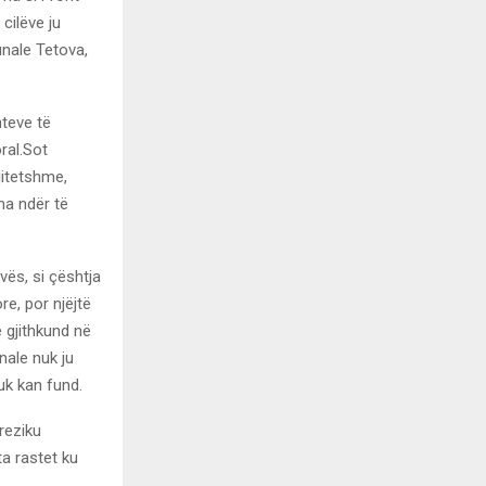
cilëve ju
unale Tetova,
hteve të
ral.Sot
jitetshme,
a ndër të
ës, si çështja
e, por njëjtë
 gjithkund në
nale nuk ju
uk kan fund.
reziku
ta rastet ku