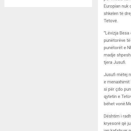
Europian nuk d
shkelen të dr
Tetovë.
“Lëvizja Besa 
punëtorëve të 
punëtorët e NP
madje shpesh
tjera Jusufi.
Jusufi mëtej 
e menaxhimit t
si për çdo pu
qytetin e Teto
bëhet vonë.Me
Dështim i radh
kryesorë që ju
jan kafshuar n