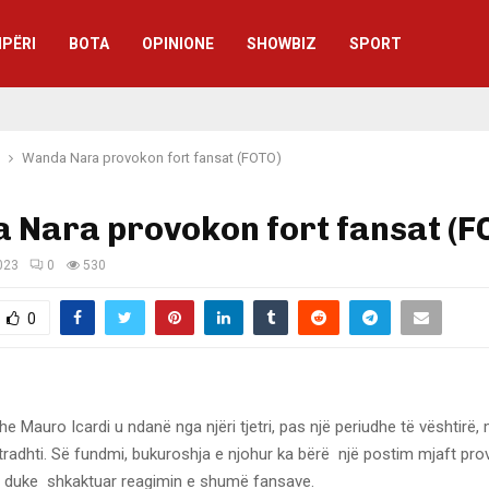
IPËRI
BOTA
OPINIONE
SHOWBIZ
SPORT
Wanda Nara provokon fort fansat (FOTO)
 Nara provokon fort fansat (F
023
0
530
0
 Mauro Icardi u ndanë nga njëri tjetri, pas një periudhe të vështirë,
 tradhti. Së fundmi, bukuroshja e njohur ka bërë një postim mjaft pr
le, duke shkaktuar reagimin e shumë fansave.