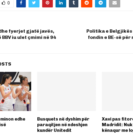
0
he fyerjet gjatë javës,
Politika e Belgjikës
 BBV iu ulet çmimi në 94
fondin e BE-së pë
OSTS
ominon edhe
Busquets në dyshim për
Xavi pas fitor
isë
paraqitjen në ndeshjen
Madridit: Nuk 
kundër Unitedit
kënaqur me lo