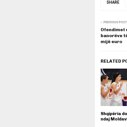
SHARE
PREVIOUS POST
Ofendimet d
banorëve të
mijë euro
RELATED P
Shqipëria d
ndaj Moldav