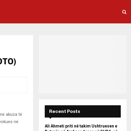
OTO)
Recent Posts
 me akuza të
ovokues në
Ali Ahmeti priti në takim Ushtruesen e