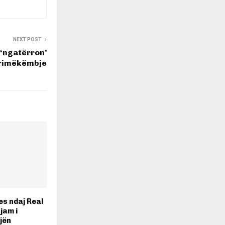
NEXT POST
 ‘ngatërron’
r rimëkëmbje
es ndaj Real
jam i
jën