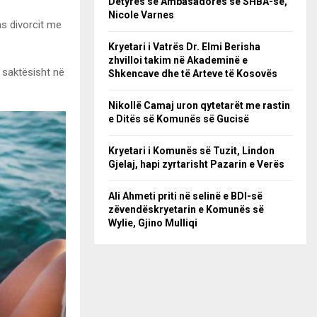
Detyrës së Ambasadores së SHBA-së,
Nicole Varnes
as divorcit me
Kryetari i Vatrës Dr. Elmi Berisha
zhvilloi takim në Akademinë e
ë saktësisht në
Shkencave dhe të Arteve të Kosovës
Nikollë Camaj uron qytetarët me rastin
e Ditës së Komunës së Gucisë
Kryetari i Komunës së Tuzit, Lindon
Gjelaj, hapi zyrtarisht Pazarin e Verës
Ali Ahmeti priti në selinë e BDI-së
zëvendëskryetarin e Komunës së
Wylie, Gjino Mulliqi