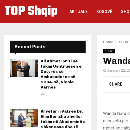
TOP Shqip
AKTUALE
KOSOVË
SHQ
Home
SPORT
Recent Posts
SPORT
Wanda
Ali Ahmeti priti në
takim Ushtruesen e
January 22, 2
Detyrës së
Ambasadores së
SHBA-së, Nicole
SHARE
Varnes
0
Kryetari i Vatrës Dr.
Wanda Nara dhe
Elmi Berisha zhvilloi
ndërsjella për
takim në Akademinë e
Shkencave dhe të
rrjetet socia