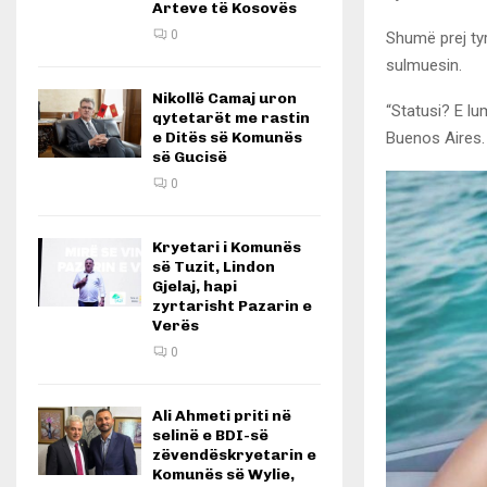
Arteve të Kosovës
0
Shumë prej tyr
sulmuesin.
Nikollë Camaj uron
“Statusi? E lu
qytetarët me rastin
Buenos Aires.
e Ditës së Komunës
së Gucisë
0
Kryetari i Komunës
së Tuzit, Lindon
Gjelaj, hapi
zyrtarisht Pazarin e
Verës
0
Ali Ahmeti priti në
selinë e BDI-së
zëvendëskryetarin e
Komunës së Wylie,