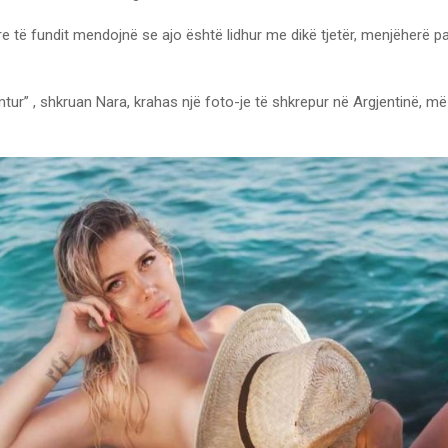
e të fundit mendojnë se ajo është lidhur me dikë tjetër, menjëherë p
mtur” , shkruan Nara, krahas një foto-je të shkrepur në Argjentinë, m