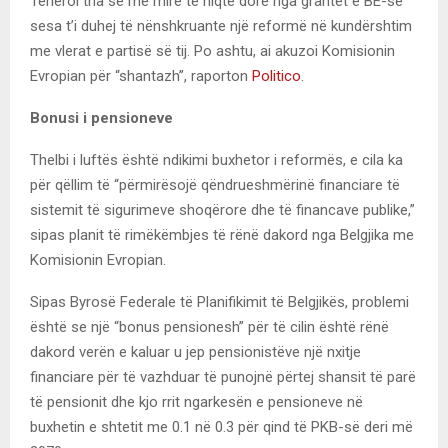
Tërleroi tha se më mirë të hiqte dorë nga grantet e BE-së
sesa t’i duhej të nënshkruante një reformë në kundërshtim
me vlerat e partisë së tij. Po ashtu, ai akuzoi Komisionin
Evropian për “shantazh”, raporton
Politico
.
Bonusi i pensioneve
Thelbi i luftës është ndikimi buxhetor i reformës, e cila ka
për qëllim të “përmirësojë qëndrueshmërinë financiare të
sistemit të sigurimeve shoqërore dhe të financave publike,”
sipas planit të rimëkëmbjes të rënë dakord nga Belgjika me
Komisionin Evropian.
Sipas Byrosë Federale të Planifikimit të Belgjikës, problemi
është se një “bonus pensionesh” për të cilin është rënë
dakord verën e kaluar u jep pensionistëve një nxitje
financiare për të vazhduar të punojnë përtej shansit të parë
të pensionit dhe kjo rrit ngarkesën e pensioneve në
buxhetin e shtetit me 0.1 në 0.3 për qind të PKB-së deri më