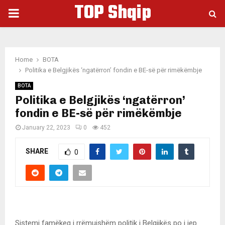
TOP Shqip
PRIMARY
MENU
Home
BOTA
Politika e Belgjikës ‘ngatërron’ fondin e BE-së për rimëkëmbje
BOTA
Politika e Belgjikës ‘ngatërron’
fondin e BE-së për rimëkëmbje
January 22, 2023
0
452
SHARE
0
Sistemi famëkeq i rrëmujshëm politik i Belgjikës po i jep