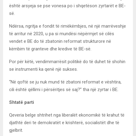
është arsyeja se pse vonesa po i shqetëson zyrtarët e BE-
së.
Ndërsa, ngritja e fondit të rimëkëmbjes, në një marrëveshje
të arritur në 2020, u pa si mundësi nëpërmjet së cilës
vendet e BE do të zbatonin reformat strukturore në
këmbim të granteve dhe kredive të BE-së.
Por për këtë, vendimmarrësit politikë do të duhet të shohin
se instrumenti ka qenë një sukses.
“Në qoftë se ju nuk mund të zbatoni reformat e vështira,
cili është qëllimi i përsëritjes së saj?” tha një zyrtar i BE.
Shtatë parti
Qeveria belge shtrihet nga liberalët ekonomikë të krahut të
djathtë deri te demokratët e krishterë, socialistët dhe të
gjelbrit.