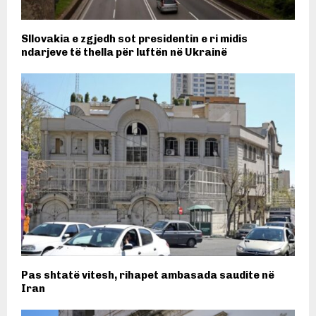
Sllovakia e zgjedh sot presidentin e ri midis
ndarjeve të thella për luftën në Ukrainë
Pas shtatë vitesh, rihapet ambasada saudite në
Iran