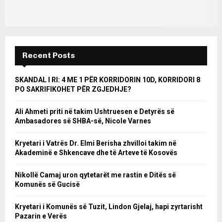
Recent Posts
SKANDAL I RI: 4 ME 1 PËR KORRIDORIN 10D, KORRIDORI 8
PO SAKRIFIKOHET PËR ZGJEDHJE?
Ali Ahmeti priti në takim Ushtruesen e Detyrës së
Ambasadores së SHBA-së, Nicole Varnes
Kryetari i Vatrës Dr. Elmi Berisha zhvilloi takim në
Akademinë e Shkencave dhe të Arteve të Kosovës
Nikollë Camaj uron qytetarët me rastin e Ditës së
Komunës së Gucisë
Kryetari i Komunës së Tuzit, Lindon Gjelaj, hapi zyrtarisht
Pazarin e Verës