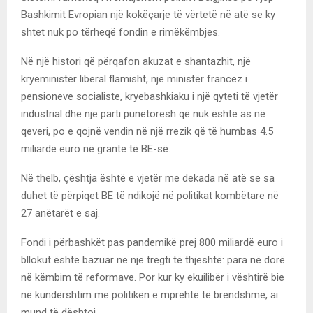
Bashkimit Evropian një kokëçarje të vërtetë në atë se ky
shtet nuk po tërheqë fondin e rimëkëmbjes.
Në një histori që përqafon akuzat e shantazhit, një
kryeministër liberal flamisht, një ministër francez i
pensioneve socialiste, kryebashkiaku i një qyteti të vjetër
industrial dhe një parti punëtorësh që nuk është as në
qeveri, po e qojnë vendin në një rrezik që të humbas 4.5
miliardë euro në grante të BE-së.
Në thelb, çështja është e vjetër me dekada në atë se sa
duhet të përpiqet BE të ndikojë në politikat kombëtare në
27 anëtarët e saj.
Fondi i përbashkët pas pandemikë prej 800 miliardë euro i
bllokut është bazuar në një tregti të thjeshtë: para në dorë
në këmbim të reformave. Por kur ky ekuilibër i vështirë bie
në kundërshtim me politikën e mprehtë të brendshme, ai
mund të dështoj.