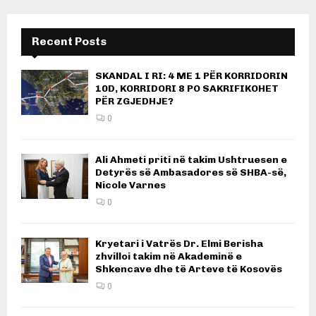
Recent Posts
SKANDAL I RI: 4 ME 1 PËR KORRIDORIN
10D, KORRIDORI 8 PO SAKRIFIKOHET
PËR ZGJEDHJE?
0
Ali Ahmeti priti në takim Ushtruesen e
Detyrës së Ambasadores së SHBA-së,
Nicole Varnes
0
Kryetari i Vatrës Dr. Elmi Berisha
zhvilloi takim në Akademinë e
Shkencave dhe të Arteve të Kosovës
0