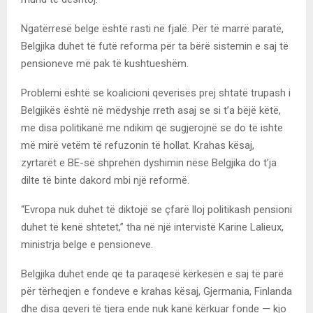
Ngatërresë belge është rasti në fjalë. Për të marrë paratë,
Belgjika duhet të futë reforma për ta bërë sistemin e saj të
pensioneve më pak të kushtueshëm.
Problemi është se koalicioni qeverisës prej shtatë trupash i
Belgjikës është në mëdyshje rreth asaj se si t’a bëjë këtë,
me disa politikanë me ndikim që sugjerojnë se do të ishte
më mirë vetëm të refuzonin të hollat. Krahas kësaj,
zyrtarët e BE-së shprehën dyshimin nëse Belgjika do t’ja
dilte të binte dakord mbi një reformë.
“Evropa nuk duhet të diktojë se çfarë lloj politikash pensioni
duhet të kenë shtetet,” tha në një intervistë Karine Lalieux,
ministrja belge e pensioneve.
Belgjika duhet ende që ta paraqesë kërkesën e saj të parë
për tërheqjen e fondeve e krahas kësaj, Gjermania, Finlanda
dhe disa qeveri të tjera ende nuk kanë kërkuar fonde — kjo