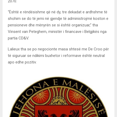
2070.
“Është e rëndësishme që në dy, tre dekadat e ardhshme të
shohim se do të jemi në gjendje të administrojmë koston e
pensioneve dhe mënyrën se si është organizuar,” tha
Vinsent van Peteghem, ministër i financave i Belgjikës nga
partia CD&V.
Lalieux tha se po negocionte masa shtesë me De Croo për
të siguruar se ndikimi buxhetor i reformave është neutral
apo edhe pozitiv.