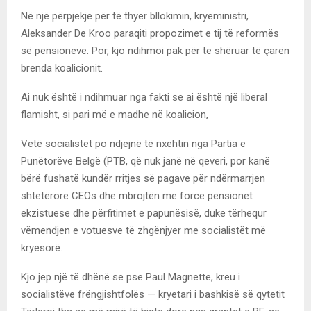
Në një përpjekje për të thyer bllokimin, kryeministri,
Aleksander De Kroo paraqiti propozimet e tij të reformës
së pensioneve. Por, kjo ndihmoi pak për të shëruar të çarën
brenda koalicionit.
Ai nuk është i ndihmuar nga fakti se ai është një liberal
flamisht, si pari më e madhe në koalicion,
Vetë socialistët po ndjejnë të nxehtin nga Partia e
Punëtorëve Belgë (PTB, që nuk janë në qeveri, por kanë
bërë fushatë kundër rritjes së pagave për ndërmarrjen
shtetërore CEOs dhe mbrojtën me forcë pensionet
ekzistuese dhe përfitimet e papunësisë, duke tërhequr
vëmendjen e votuesve të zhgënjyer me socialistët më
kryesorë.
Kjo jep një të dhënë se pse Paul Magnette, kreu i
socialistëve frëngjishtfolës — kryetari i bashkisë së qytetit