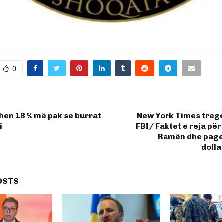
0
hen 18 % më pak se burrat
New York Times trego
i
FBI/ Faktet e reja pë
Ramën dhe page
doll
OSTS