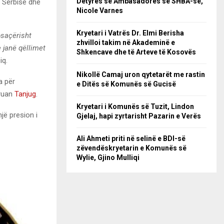
Detyrës së Ambasadores së SHBA-së,
ë Serbisë dhe
Nicole Varnes
Kryetari i Vatrës Dr. Elmi Berisha
saçërisht
zhvilloi takim në Akademinë e
e janë qëllimet
Shkencave dhe të Arteve të Kosovës
iq.
Nikollë Camaj uron qytetarët me rastin
a për
e Ditës së Komunës së Gucisë
kruan
Tanjug
.
Kryetari i Komunës së Tuzit, Lindon
jë presion i
Gjelaj, hapi zyrtarisht Pazarin e Verës
Ali Ahmeti priti në selinë e BDI-së
zëvendëskryetarin e Komunës së
Wylie, Gjino Mulliqi