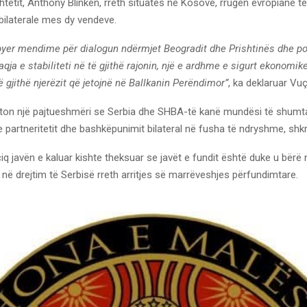
tetit, Anthony Blinken, rreth situatës në Kosovë, rrugën evropiane t
bilaterale mes dy vendeve.
er mendime për dialogun ndërmjet Beogradit dhe Prishtinës dhe po
qja e stabiliteti në të gjithë rajonin, një e ardhme e sigurt ekonomik
ë gjithë njerëzit që jetojnë në Ballkanin Perëndimor”
, ka deklaruar Vuç
ziston një pajtueshmëri se Serbia dhe SHBA-të kanë mundësi të shumt
 partneritetit dhe bashkëpunimit bilateral në fusha të ndryshme, sh
iq javën e kaluar kishte theksuar se javët e fundit është duke u bërë n
ë drejtim të Serbisë rreth arritjes së marrëveshjes përfundimtare.