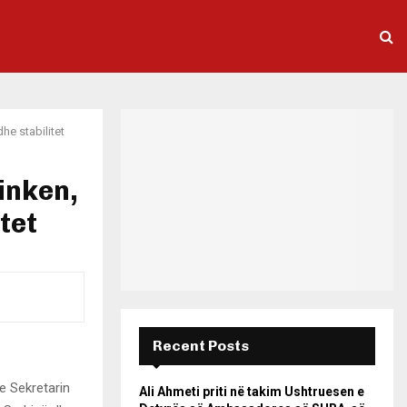
he stabilitet
linken,
tet
Recent Posts
e Sekretarin
Ali Ahmeti priti në takim Ushtruesen e