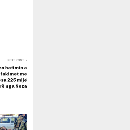
NEXT POST
n hetimin e
r takimet me
sa 225 mijë
arë nga Neza