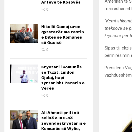
Amerikan të Sh
Arteve të Kosovës
marrëdhëniet 
0
“
Kemi shkëmby
Nikollë Camaj uron
theksova se pa
qytetarët me rastin
kryesore për t
e Ditës së Komunës
së Gucisë
Sipas tij, ek
0
përmirësimin e
Kryetari i Komunës
Presidenti Vuç
së Tuzit, Lindon
vazhdueshëm n
Gjelaj, hapi
zyrtarisht Pazarin e
Verës
0
Ali Ahmeti priti në
selinë e BDI-së
zëvendëskryetarin e
Komunës së Wylie,