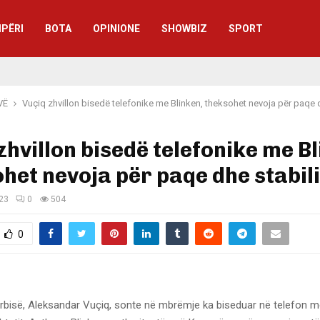
IPËRI
BOTA
OPINIONE
SHOWBIZ
SPORT
VË
Vuçiq zhvillon bisedë telefonike me Blinken, theksohet nevoja për paqe d
zhvillon bisedë telefonike me B
het nevoja për paqe dhe stabili
023
0
504
0
Serbisë, Aleksandar Vuçiq, sonte në mbrëmje ka biseduar në telefon m