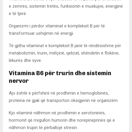
e zemrës, sistemin tretës, funksionin e muskujve, energjinë
e të tjerë.
Organizmi i përdor vitaminat e kompleksit B për të
transformuar ushqimin në energji.
Të gjitha vitaminat e kompleksit B janë të rëndësishme për
metabolizmin, trurin, mëlçinë, qelizat, shëndetin e flokëve,
lëkurës dhe syve.
Vitamina B6 për trurin dhe sistemin
nervor
Ajo është e përfshirë në prodhimin e hemoglobinës,
proteina në gjak që transporton oksigjenin në organizëm.
Kjo vitaminë ndihmon në prodhimin e serotoninës,
hormonit që rregullon humorin dhe norepineprinës që e
ndihmon trupin të përballojë stresin.