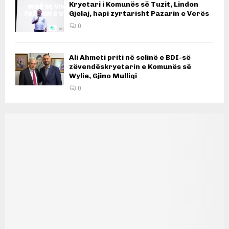
Kryetari i Komunës së Tuzit, Lindon
Gjelaj, hapi zyrtarisht Pazarin e Verës
0
Ali Ahmeti priti në selinë e BDI-së
zëvendëskryetarin e Komunës së
Wylie, Gjino Mulliqi
0