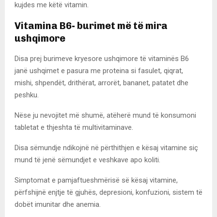
kujdes me këtë vitamin.
Vitamina B6- burimet më të mira
ushqimore
Disa prej burimeve kryesore ushqimore të vitaminës B6
janë ushqimet e pasura me proteina si fasulet, qiqrat,
mishi, shpendët, drithërat, arrorët, bananet, patatet dhe
peshku.
Nëse ju nevojitet më shumë, atëherë mund të konsumoni
tabletat e thjeshta të multivitaminave.
Disa sëmundje ndikojnë në përthithjen e kësaj vitamine siç
mund të jenë sëmundjet e veshkave apo koliti.
Simptomat e pamjaftueshmërisë së kësaj vitamine,
përfshijnë enjtje të gjuhës, depresioni, konfuzioni, sistem të
dobët imunitar dhe anemia.