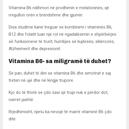
Vitamina B6 ndihmon në prodhimin e melatoninës, që
rregullon orën e brendshme dhe gjumin.
Disa studime kanë treguar se kombinimi i vitaminës B6,
B12 dhe folatit luan një rol në ngadalësimin e shpërbërjes
së funksioneve të trurit, humbjes së kujtesës, sklerozës,
Alzheimerit dhe depresionit.
Vitamina B6- sa miligramë të duhet?
Së pari, duhet të dini se vitamina B6 dhe simotrat e saj
treten në ujë dhe në lëngje trupore.
Kjo do të thotë se çdo sasi që trupi nuk e përdor dot,
nxirret jashtë.
Rrjedhimisht, njeriu ka nevojë të marrë vitaminë B6 çdo
ditë.