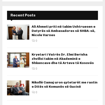
Recent Posts
Ali Ahmeti priti në takim Ushtruesen e
Detyrës së Ambasadores së SHBA-së,
Nicole Varnes
0
Kryetari i Vatrës Dr. Elmi Berisha
zhvilloi takim në Akademinë e
Shkencave dhe të Arteve të Kosovës
0
Nikollë Camaj uron qytetarët me rastin
e Ditës së Komunës së Gucisë
0