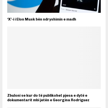
‘X’-i i Elon Musk bën ndryshimin e madh
Zbuloni se kur do të publikohet pjesa e dytë e
dokumentarit mbi jetën e Georgina Rodriguez