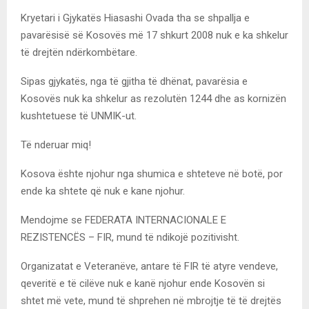
Kryetari i Gjykatës Hiasashi Ovada tha se shpallja e
pavarësisë së Kosovës më 17 shkurt 2008 nuk e ka shkelur
të drejtën ndërkombëtare.
Sipas gjykatës, nga të gjitha të dhënat, pavarësia e
Kosovës nuk ka shkelur as rezolutën 1244 dhe as kornizën
kushtetuese të UNMIK-ut.
Të nderuar miq!
Kosova ështe njohur nga shumica e shteteve në botë, por
ende ka shtete që nuk e kane njohur.
Mendojme se FEDERATA INTERNACIONALE E
REZISTENCËS – FIR, mund të ndikojë pozitivisht.
Organizatat e Veteranëve, antare të FIR të atyre vendeve,
qeveritë e të cilëve nuk e kanë njohur ende Kosovën si
shtet më vete, mund të shprehen në mbrojtje të të drejtës