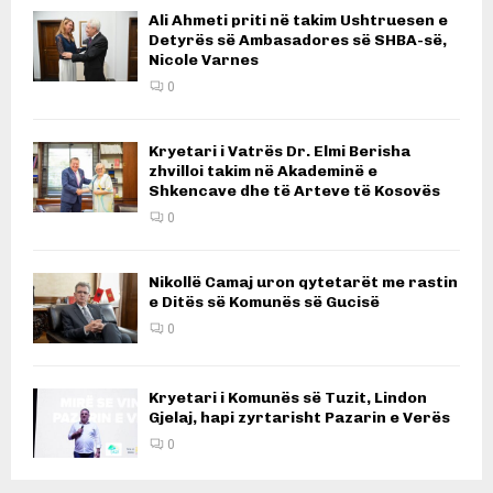
Ali Ahmeti priti në takim Ushtruesen e
Detyrës së Ambasadores së SHBA-së,
Nicole Varnes
0
Kryetari i Vatrës Dr. Elmi Berisha
zhvilloi takim në Akademinë e
Shkencave dhe të Arteve të Kosovës
0
Nikollë Camaj uron qytetarët me rastin
e Ditës së Komunës së Gucisë
0
Kryetari i Komunës së Tuzit, Lindon
Gjelaj, hapi zyrtarisht Pazarin e Verës
0