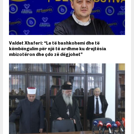
Valdet Xhaferi: “Le të bashkohemi dhe të
këmbëngulim për një të ardhme ku drejtësia
mbizotëron dhe çdo zë dëgjohet”