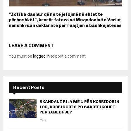
“Zoti ka dashur që ne të jetojmë në shtet të
përbashkët”, krerët fetarë në Maqedoninë e Veriut
nënshkruan deklaratë për ruajtjen e bashkëjetesës
LEAVE A COMMENT
You must be
logged in
to post a comment.
Recent Posts
SKANDAL I RI: 4 ME 1 PËR KORRIDORIN
10D, KORRIDORI 8 PO SAKRIFIKOHET
PËR ZGJEDHJE?
0