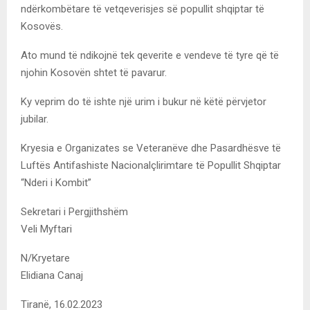
ndërkombëtare të vetqeverisjes së popullit shqiptar të
Kosovës.
Ato mund të ndikojnë tek qeverite e vendeve të tyre që të
njohin Kosovën shtet të pavarur.
Ky veprim do të ishte një urim i bukur në këtë përvjetor
jubilar.
Kryesia e Organizates se Veteranëve dhe Pasardhësve të
Luftës Antifashiste Nacionalçlirimtare të Popullit Shqiptar
“Nderi i Kombit”
Sekretari i Pergjithshëm
Veli Myftari
N/Kryetare
Elidiana Canaj
Tiranë, 16.02.2023