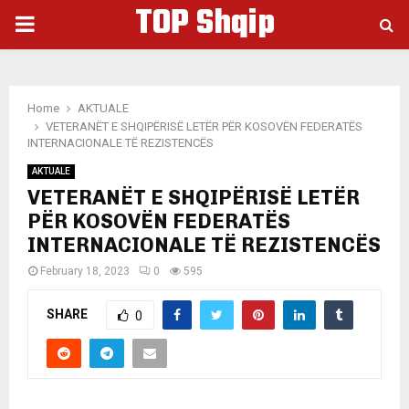
TOP Shqip
PRIMARY
MENU
Home
AKTUALE
VETERANËT E SHQIPËRISË LETËR PËR KOSOVËN FEDERATËS
INTERNACIONALE TË REZISTENCËS
AKTUALE
VETERANËT E SHQIPËRISË LETËR
PËR KOSOVËN FEDERATËS
INTERNACIONALE TË REZISTENCËS
February 18, 2023
0
595
SHARE
0