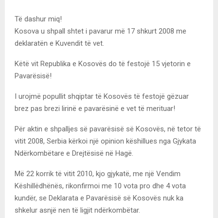
Të dashur miq!
Kosova u shpall shtet i pavarur më 17 shkurt 2008 me
deklaratën e Kuvendit të vet.
Këtë vit Republika e Kosovës do të festojë 15 vjetorin e
Pavarësisë!
I urojmë popullit shqiptar të Kosovës të festojë gëzuar
brez pas brezi lirinë e pavarësinë e vet të merituar!
Për aktin e shpalljes së pavarësisë së Kosovës, në tetor të
vitit 2008, Serbia kërkoi një opinion këshillues nga Gjykata
Ndërkombëtare e Drejtësisë në Hagë.
Më 22 korrik të vitit 2010, kjo gjykatë, me një Vendim
Këshillëdhënës, rikonfirmoi me 10 vota pro dhe 4 vota
kundër, se Deklarata e Pavarësisë së Kosovës nuk ka
shkelur asnjë nen të ligjit ndërkombëtar.