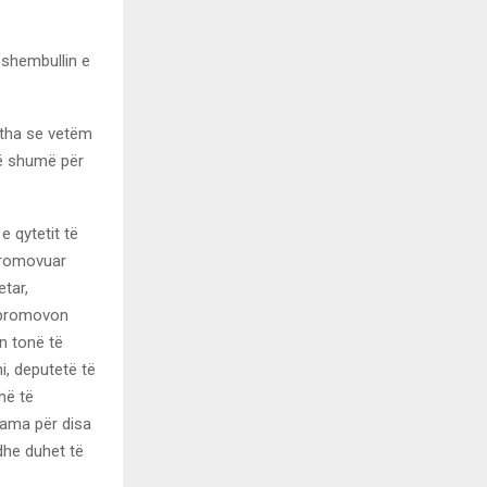
j shembullin e
e tha se vetëm
më shumë për
e qytetit të
 promovuar
etar,
ë promovon
in tonë të
i, deputetë të
në të
 ama për disa
dhe duhet të