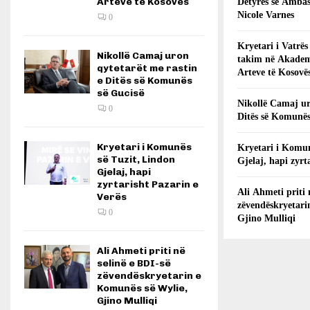
Arteve të Kosovës
Detyrës së Ambas
Nicole Varnes
0
Kryetari i Vatrës
Nikollë Camaj uron
takim në Akadem
qytetarët me rastin
Arteve të Kosovë
e Ditës së Komunës
së Gucisë
Nikollë Camaj ur
0
Ditës së Komunës
Kryetari i Komunës
Kryetari i Komun
së Tuzit, Lindon
Gjelaj, hapi zyrt
Gjelaj, hapi
zyrtarisht Pazarin e
Ali Ahmeti priti 
Verës
zëvendëskryetari
0
Gjino Mulliqi
Ali Ahmeti priti në
selinë e BDI-së
zëvendëskryetarin e
Komunës së Wylie,
Gjino Mulliqi