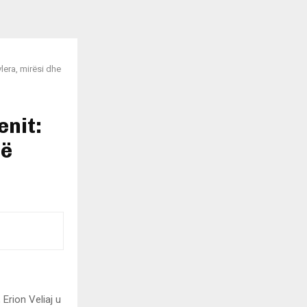
vlera, mirësi dhe
enit:
që
Erion Veliaj u