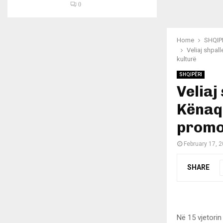
0
Home
SHQIP
Veliaj shpall
kulturë
SHQIPËRI
Veliaj
Kënaqë
promov
February 17, 
SHARE
Në 15 vjetorin