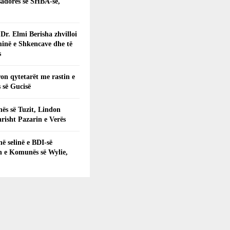
adores së SHBA-së,
 Dr. Elmi Berisha zhvilloi
inë e Shkencave dhe të
s
on qytetarët me rastin e
 së Gucisë
ës së Tuzit, Lindon
arisht Pazarin e Verës
në selinë e BDI-së
n e Komunës së Wylie,