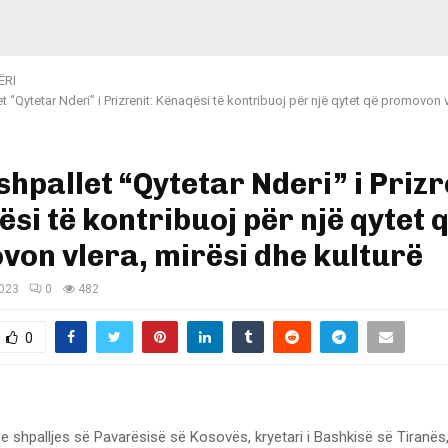
ËRI
et “Qytetar Nderi” i Prizrenit: Kënaqësi të kontribuoj për një qytet që promovon 
 shpallet “Qytetar Nderi” i Prizr
si të kontribuoj për një qytet 
on vlera, mirësi dhe kulturë
2023
0
482
0
 e shpalljes së Pavarësisë së Kosovës, kryetari i Bashkisë së Tiranës, 