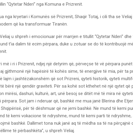
llin “Qytetar Nderi” nga Komuna e Prizrenit.
dua nga kryetari i Komunës së Prizrenit, Shaqir Totaj, i cili tha se Velia
 modern që ka transformuar Tiranën.
, Veliaj u shpreh i emocionuar për marrjen e titullit “Qytetar Nderi” dh
und t’ia dalim të ecim përpara, duke u zotuar se do të kontribuojë 
enit.
ri më i ri i Prizrenit, ndjej një detyrim që, përveçse të vë përpara punët 
aj gjithmonë një hapësirë të kohës sime, të energjive të mia, për ta
ë lajm i jashtëzakonshëm që sot Prizreni, qyteti historik, qyteti multif
htë bërë një qendër graviteti. Për sa kohë sot kthehet në një qytet q
n mirësi, dashuri, kulturë, art, unë besoj se ditët më të mira në qytet
mi përpara. Sot jam i nderuar që, bashkë me mua janë Blerina dhe Etjen
ë Shqipërisë, për të dëshmuar që ne jemi bashkë. Ne mund të kemi pu
d të kemi vokacione të ndryshme, mund të kemi parti të ndryshme,
nojmë bashkë. Dallimet tona nuk janë aq të mëdha sa të na përçajnë 
llime të përbashkëta”, u shpreh Veliaj.