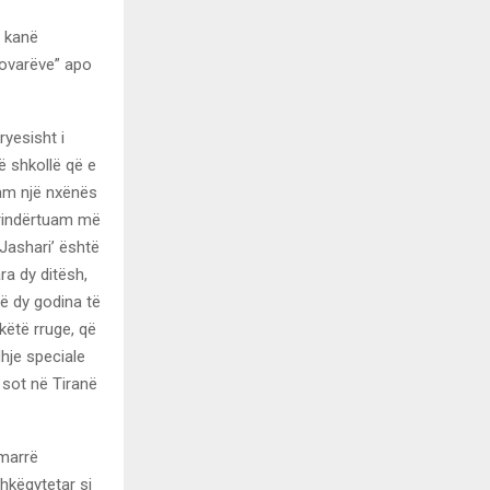
ë kanë
sovarëve” apo
ryesisht i
ë shkollë që e
jam një nxënës
e rindërtuam më
Jashari’ është
ra dy ditësh,
ë dy godina të
këtë rruge, që
dhje speciale
sot në Tiranë
 marrë
hkëqytetar si