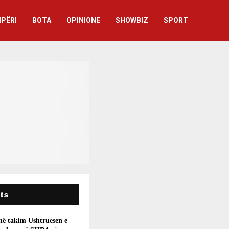
IPËRI
BOTA
OPINIONE
SHOWBIZ
SPORT
ts
 në takim Ushtruesen e