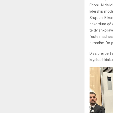
Erioni. Ai dal
lidership mode
Shqipëri. E ke
dakorduar që 
të dy shkollav
festë madhësht
e madhe. Do p
Disa prej përf
kryebashkiakun