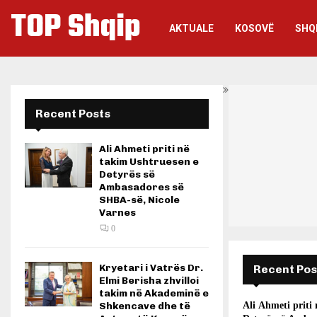
TOP Shqip
AKTUALE
KOSOVË
SHQ
Recent Posts
Ali Ahmeti priti në
takim Ushtruesen e
Detyrës së
Ambasadores së
SHBA-së, Nicole
Varnes
0
Kryetari i Vatrës Dr.
Recent Pos
Elmi Berisha zhvilloi
takim në Akademinë e
Shkencave dhe të
Ali Ahmeti priti