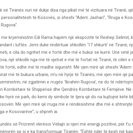
ë së Tiranës vuri në dukje disa nga pikat më të vizituara në Tiranë, q
a personalitetesh të Kosovës, si sheshi “Adem Jashari”, “Rruga e Ko
m Rugova”.
, me kryeministrin Edi Rama hapëm një ekspozitë të Rexhep Selimit, k
ndant i luftës. Jemi duke rindërtuar shkollën ‘17 shkurti’ në Tiranë, nj
meti, e cila do ngrihet më e fortë dhe më e bukur se kurrë. Unë vetë 
ova, një shkollë nga më të vjetrat e më të fortat në Tiranë, të cilën 
 të fortë, edhe më të madhe sigurisht. Më vjen mirë që sheshi ‘Adem 
irat më të bukura urbane, m’u në hyrje të Tiranës; më vjen mirë që pa
ministrin, në zgjatimin e rrugës ‘Ibrahim Rugova’, ne do të ndërtojm
ekën Kombëtare të Shqipërisë dhe Qendrës Kombëtare të Fëmijëve. Në 
uke hyrë në park, do kemi dy simbole të tjera që do na kujtojnë këtë li
sovën. Më vjen mirë që rruga më e rëndësishme dhe më e shtrenjtë 
ga e Kosovarëve”, u shpreh ai.
ndës së Prizrenit vlerësoi Veliajn si njeri me energji pozitive, për t’u
mënyrën se si e ka transformuar Tiranën. “Është nder të kesh një bas