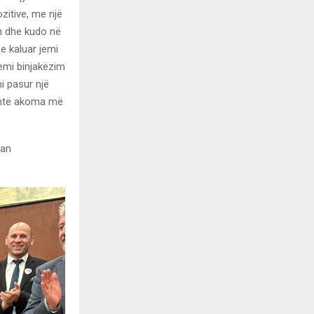
ozitive, me një
en dhe kudo në
 e kaluar jemi
emi binjakëzim
i pasur një
është akoma më
uan