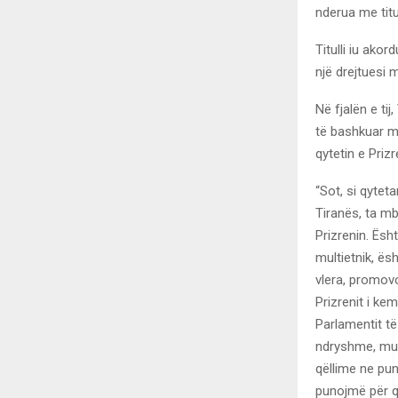
nderua me titu
Titulli iu akor
një drejtuesi
Në fjalën e tij
të bashkuar m
qytetin e Prizr
“Sot, si qyteta
Tiranës, ta mb
Prizrenin. Ësht
multietnik, ës
vlera, promovo
Prizrenit i ke
Parlamentit t
ndryshme, mun
qëllime ne pu
punojmë për që