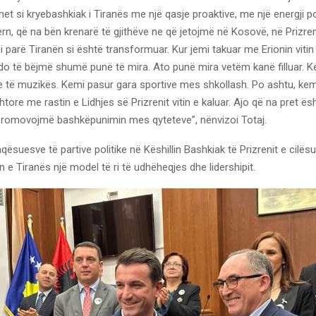
lohet si kryebashkiak i Tiranës me një qasje proaktive, me një energji p
rn, që na bën krenarë të gjithëve ne që jetojmë në Kosovë, në Prizr
ni parë Tiranën si është transformuar. Kur jemi takuar me Erionin vitin
do të bëjmë shumë punë të mira. Ato punë mira vetëm kanë filluar. K
e të muzikës. Kemi pasur gara sportive mes shkollash. Po ashtu, kem
ore me rastin e Lidhjes së Prizrenit vitin e kaluar. Ajo që na pret 
romovojmë bashkëpunimin mes qyteteve”, nënvizoi Totaj.
aqësuesve të partive politike në Këshillin Bashkiak të Prizrenit e cilës
 e Tiranës një model të ri të udhëheqjes dhe lidershipit.