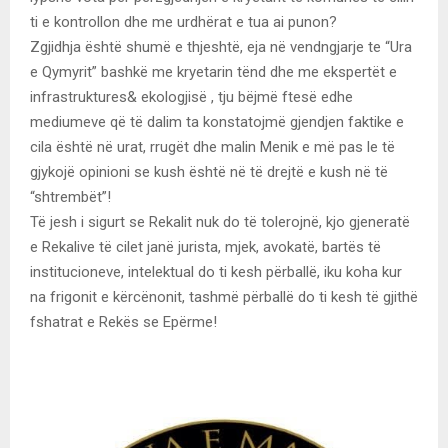
ti e kontrollon dhe me urdhërat e tua ai punon?
Zgjidhja është shumë e thjeshtë, eja në vendngjarje te “Ura
e Qymyrit” bashkë me kryetarin tënd dhe me ekspertët e
infrastruktures& ekologjisë , tju bëjmë ftesë edhe
mediumeve që të dalim ta konstatojmë gjendjen faktike e
cila është në urat, rrugët dhe malin Menik e më pas le të
gjykojë opinioni se kush është në të drejtë e kush në të
“shtrembët”!
Të jesh i sigurt se Rekalit nuk do të tolerojnë, kjo gjeneratë
e Rekalive të cilet janë jurista, mjek, avokatë, bartës të
institucioneve, intelektual do ti kesh përballë, iku koha kur
na frigonit e kërcënonit, tashmë përballë do ti kesh të gjithë
fshatrat e Rekës se Epërme!