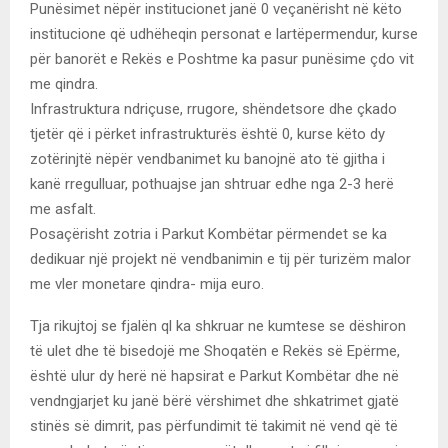
Punësimet nëpër institucionet janë 0 veçanërisht në këto
institucione që udhëheqin personat e lartëpermendur, kurse
për banorët e Rekës e Poshtme ka pasur punësime çdo vit
me qindra.
Infrastruktura ndriçuse, rrugore, shëndetsore dhe çkado
tjetër që i përket infrastrukturës është 0, kurse këto dy
zotërinjtë nëpër vendbanimet ku banojnë ato të gjitha i
kanë rregulluar, pothuajse jan shtruar edhe nga 2-3 herë
me asfalt.
Posaçërisht zotria i Parkut Kombëtar përmendet se ka
dedikuar një projekt në vendbanimin e tij për turizëm malor
me vler monetare qindra- mija euro.
Tja rikujtoj se fjalën ql ka shkruar ne kumtese se dëshiron
të ulet dhe të bisedojë me Shoqatën e Rekës së Epërme,
është ulur dy herë në hapsirat e Parkut Kombëtar dhe në
vendngjarjet ku janë bërë vërshimet dhe shkatrimet gjatë
stinës së dimrit, pas përfundimit të takimit në vend që të