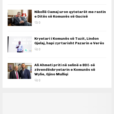
Nikollë Camaj uron qytetarët me rastin
e Ditës së Komunës së Gucisë
0
Kryetari i Komunës së Tuzit, Lindon
Gjelaj, hapi zyrtarisht Pazarin e Verës
0
Ali Ahmeti priti në selinë e BDI-së
zëvendëskryetarin e Komunës së
Wylie, Gjino Mulliqi
0