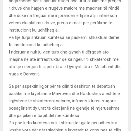
angazhohet për ti sanuar rrugët dhe urat ai filloi me prerjen
r druve dhe hapjen e rrugëve malore me maqineri të rëndë
dhe duke na treguar me injorancën e tij se atij i intereson
vetëm eksplatimi i druve, prerja e malit për përfitime të
institucionit ku udhëheq ai.
Pa fije turpi shkruan kumtesa se paskemi shkaktuar dëme
të institucionit ku udhëheq ai.
I nderuar a nuk ju vjen turp dhe gjynah ti dërgosh ato
maqina në atë infrastruktur që ka ngelur ti shkatërosh me
ato që i dërgon ti si psh: Ura e Qymyrit, Ura e Merxhanit dhe
rruga e Dervenit.
Sa për aspektin ligjor për të cilin ti deshiron të debatosh
bashkë me kryetarin e Mavrovës dhe Rostushës a është e
ligjëshme të shkatërroni natyrën, infrastrukturen rrugore
posaçërisht dy urat të cilat janë në gjendje të mjerueshme
dhe pa pikën e turpit del me kumtesa.
Po pse këto kumtesa nuk i shkruajtët gjatë periudhes kur
lypshe vota për përzgjedhjen e kryetarit të komunes të cilin