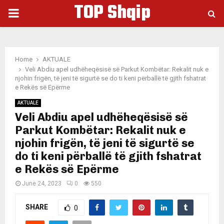
TOP Shqip
PRIMARY
MENU
Home
AKTUALE
Veli Abdiu apel udhëheqësisë së Parkut Kombëtar: Rekalit nuk e
njohin frigën, të jeni të sigurtë se do ti keni përballë të gjith fshatrat
e Rekës së Epërme
AKTUALE
Veli Abdiu apel udhëheqësisë së
Parkut Kombëtar: Rekalit nuk e
njohin frigën, të jeni të sigurtë se
do ti keni përballë të gjith fshatrat
e Rekës së Epërme
June 24, 2023
0
550
SHARE
0