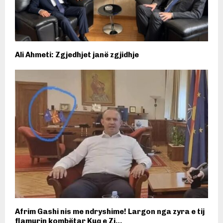
Ali Ahmeti: Zgjedhjet janë zgjidhje
Afrim Gashi nis me ndryshime! Largon nga zyra e tij
flamurin kombëtar Kuq e Zi…