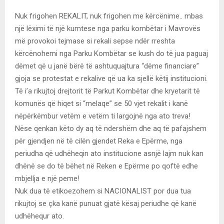
Nuk frigohen REKALIT, nuk frigohen me kërcënime.. mbas
një lëximi të një kumtese nga parku kombëtar i Mavrovës
më provokoi tejmase si rekali sepse ndër rreshta
kërcënohemi nga Parku Kombëtar se kush do të jua paguaj
dëmet që u janë bërë të ashtuquajtura “dëme financiare”
gjoja se protestat e rekalive që ua ka sjellë këtij institucioni.
Të i’a rikujtoj drejtorit të Parkut Kombëtar dhe kryetarit të
komunës që hiqet si “melaqe” se 50 vjet rekalit i kanë
nëpërkëmbur vetëm e vetëm ti largojnë nga ato treva!
Nëse qenkan këto dy aq të ndershëm dhe aq të pafajshem
për gjendjen në të cilën gjendet Reka e Epërme, nga
periudha që udhëheqin ato institucione asnjë lajm nuk kan
dhënë se do të bëhet në Reken e Epërme po qoftë edhe
mbjellja e një peme!
Nuk dua të etikoezohem si NACIONALIST por dua tua
rikujtoj se çka kanë punuat gjatë kësaj periudhe që kanë
udhëhequr ato.