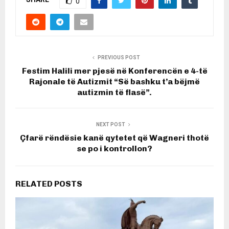
0
PREVIOUS POST
Festim Halili mer pjesë në Konferencën e 4-të
Rajonale të Autizmit “Së bashku t’a bëjmë
autizmin të flasë”.
NEXT POST
Çfarë rëndësie kanë qytetet që Wagneri thotë
se po i kontrollon?
RELATED POSTS