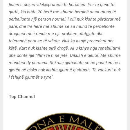
fishin e dozës vdekjeprurëse të heroinës. Për të qenë të
qartë, kjo ishte 70 herë më shumë heroinë sesa mund të
përballonte një person normal, i cili nuk kishte përdorur më
parë, dhe tre herë më shumë se sa mund të përballonte
droguesi më i rëndë me një problem afatgjatë dhe
tolerancë para se të vdiste. Nuk ka asnjë precedent për
këtë. Kurt nuk kishte pirë drogë. Ai u kthye nga rehabilitimi
dhe donte një fillim të ri në jetë. Dikush e qëlloi. Me shumë
mundësi dy persona. Shkruaj gjithashtu se në pushkën që i
gjetën në gjoks nuk kishte gjurmë gishtash. Të vdekurit nuk
i fshijnë gjurmët e tyre
“.
Top Channel