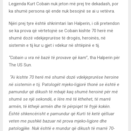
Legjenda Kurt Cobain nuk jeton më prej tre dekadash, por
ka shumë persona që ende nuk besojnë se ai u vetëvra.
Njëri prej tyre është shkrimtari Ian Halperin, i cili pretendon
se ka prova që vërtetojnë se Cobain kishte 70 herë më
shumë dozë vdekjeprurëse të drogës, heroinës, në
sistemin e tij kur u gjet i vdekur në shtëpinë e tij.
“Cobain u vra në bazë të provave që kam
”, tha Halperin për
The US Sun.
“Ai kishte 70 herë më shumë dozë vdekjeprurëse heroine
në sistemin e tij.
P
atologët mjeko-ligjorë thonë se është e
pamundur që dikush të mbajë kaq shumë heroinë për më
shumë se një sekondë, e lëre më të kthehet, të marrë
armën, të kthejë armën dhe të përpiqet të fryjë kokën.
Është shkencërisht e pamundur që Kurti të ketë qëlluar
veten me pushkë bazuar në prova mjeko-ligjore dhe
patologjike. Nuk është e mundur që dikush të marrë 70-