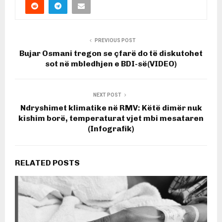
PREVIOUS POST
Bujar Osmani tregon se çfarë do të diskutohet
sot në mbledhjen e BDI-së(VIDEO)
NEXT POST
Ndryshimet klimatike në RMV: Këtë dimër nuk
kishim borë, temperaturat vjet mbi mesataren
(Infografik)
RELATED POSTS