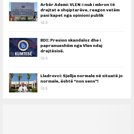
Arbër Ademi: VLEN-i nuk i mbron të
drejtat e shqiptarëve, reagon vetëm
pasi kapet nga opinioni publik
0
BDI: Presion skandaloz dhe i
papranueshëm nga Vlen ndaj
drejtësisë.
0
Lladrovci: Sjellja normale në situatë jo
normale, është “non sens”!
0