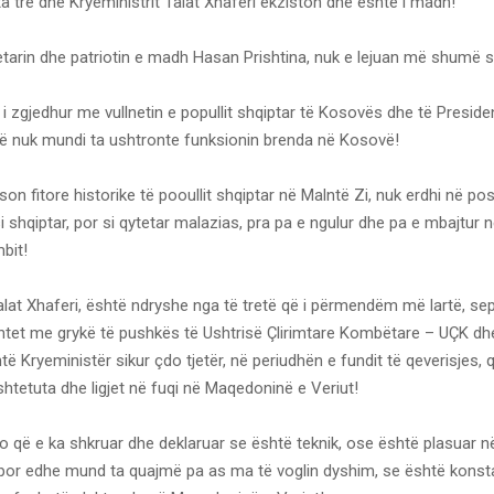
ta tre dhe Kryeministrit Talat Xhaferi ekziston dhe është i madh!
etarin dhe patriotin e madh Hasan Prishtina, nuk e lejuan më shumë s
 i zgjedhur me vullnetin e popullit shqiptar të Kosovës dhe të Preside
itë nuk mundi ta ushtronte funksionin brenda në Kosovë!
ëson fitore historike të pooullit shqiptar në Malntë Zi, nuk erdhi në pos
si shqiptar, por si qytetar malazias, pra pa e ngulur dhe pa e mbajtur n
bit!
alat Xhaferi, është ndryshe nga të tretë që i përmendëm më lartë, se
htet me grykë të pushkës të Ushtrisë Çlirimtare Kombëtare – UÇK dh
htë Kryeministër sikur çdo tjetër, në periudhën e fundit të qeverisjes, q
tetuta dhe ligjet në fuqi në Maqedoninë e Veriut!
o që e ka shkruar dhe deklaruar se është teknik, ose është plasuar
 por edhe mund ta quajmë pa as ma të voglin dyshim, se është konst