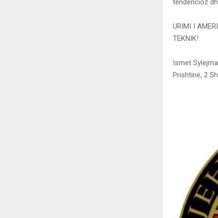
tendencioz dh
URIMI I AMER
TEKNIK!
Ismet Sylejma
Prishtinë, 2 S