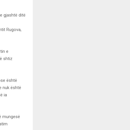
e gjashtë ditë
ntit Rugova,
tin e
ë shtiz
pse është
e nuk është
ë ia
 në mungesë
atim