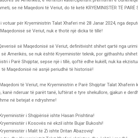
Ahmeti, se në Maqedoni të Veriut, do të ketë KRYEMINISTËR TË PARË
i votuar për Kryeministrin Talat Xhaferi më 28 Janar 2024, nga deput
Maqedonisë së Veriut, nuk e thotë një dicka të tillë!
 Qeverisë së Maqedonisë së Veriut, definitivisht shihet qartë nga urimi 
ë Amerikës, se nuk është Kryeministër teknik, por gjithashtu shihet
tri i Parë Shqiptar, sepse një i tillë, qoftë edhe kukëll, nuk ka ekzist
i të Maqedonisë në asnjë periudhë të historisë!
Maqedoni të Veriut, me Kryeministrin e Parë Shqiptar Talat Xhaferin
e, kanë nderuar të parët tanë, luftërat e tyre shekullore, gjakun e derdh
ishme në betejat e ndryshme!
Kryeministër i Shqipërisë ishte Hasan Prishtina!
Kryeministër i Kosovës në ekzil ishte Bujar Bukoshi!
Kryeministër i Malit të Zi ishte Dritan Abazoviq!