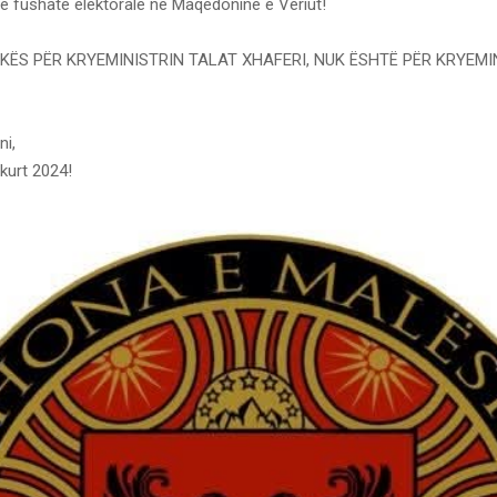
e fushatë elektorale në Maqedoninë e Veriut!
IKËS PËR KRYEMINISTRIN TALAT XHAFERI, NUK ËSHTË PËR KRYEMI
ni,
hkurt 2024!