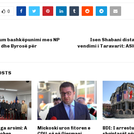
0
m bashkëpunimi mes NP
Isen Shabani dist
 dhe Byrosë për
vendimi i Taravarit: AS
OSTS
ga arsimi: A
Mickoski uron fitoren e
BDI: I arrest
hohen
CDU-së në Gjermani
shqiptarët për