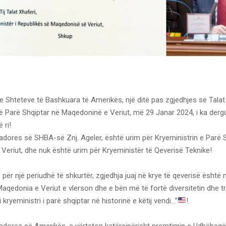
 Shteteve të Bashkuara të Amerikës, një ditë pas zgjedhjes së Talat
ë Parë Shqiptar në Maqedoninë e Veriut, më 29 Janar 2024, i ka derg
 ri!
adores së SHBA-së Znj. Ageler, është urim për Kryeministrin e Parë 
Veriut, dhe nuk është urim për Kryeministër të Qeverisë Teknike!
për një periudhë të shkurtër, zgjedhja juaj në krye të qeverisë është 
aqedonia e Veriut e vlerson dhe e bën më të fortë diversitetin dhe 
i kryeministri i parë shqiptar në historinë e këtij vendi…”
!
adores së Amerikës, e vërteton katërcipërisht premtimin e Udhëheqësi