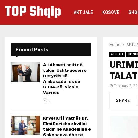
TOP Shqip
AKTUALE
KOSOVË
SHQ
Home
AKTU
Recent Posts
AKTUALE
OPINI
URIMI
Ali Ahmeti priti në
takim Ushtruesen e
TALAT
Detyrës së
Ambasadores së
February 2, 2
SHBA-së, Nicole
Varnes
SHARE
0
Kryetari i Vatrës Dr.
Elmi Berisha zhvilloi
takim në Akademinë e
Shkencave dhe të