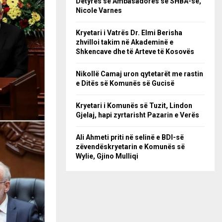
Detyrës së Ambasadores së SHBA-së,
Nicole Varnes
Kryetari i Vatrës Dr. Elmi Berisha
zhvilloi takim në Akademinë e
Shkencave dhe të Arteve të Kosovës
Nikollë Camaj uron qytetarët me rastin
e Ditës së Komunës së Gucisë
Kryetari i Komunës së Tuzit, Lindon
Gjelaj, hapi zyrtarisht Pazarin e Verës
Ali Ahmeti priti në selinë e BDI-së
zëvendëskryetarin e Komunës së
Wylie, Gjino Mulliqi