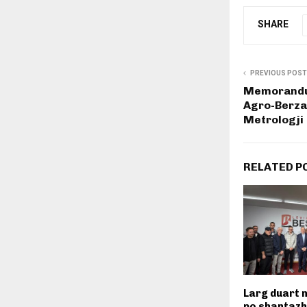
SHARE
PREVIOUS POST
Memorandu
Agro-Berza
Metrologji
RELATED P
Larg duart n
po shantaz