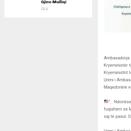
Gjino Mulliqi
0
Ambasadorja e
Kryeministër t
Kryeministrit të
Urimi i Ambas
Maqedoninë e 
“… Ndonëse 
fuqishëm se M
saj të pasur. S
Urimi i Ambas