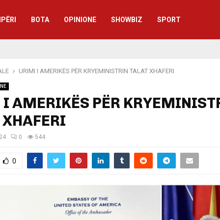
IPËRI
BOTA
OPINIONE
SHOWBIZ
SPORT
ALE
URIMI I AMERIKËS PËR KRYEMINISTRIN TALAT XHAFERI
ONE
 I AMERIKËS PËR KRYEMINIST
 XHAFERI
024
0
544
0