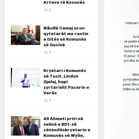
Arteve të Kosovës
0
Nikollë Camaj uron
qytetarët me rastin
e Ditës së Komunës
së Gucisë
0
Kryetari i Komunës
së Tuzit, Lindon
Gjelaj, hapi
zyrtarisht Pazarin e
Verës
0
Ali Ahmeti priti në
selinë e BDI-së
zëvendëskryetarin e
Komunës së Wylie,