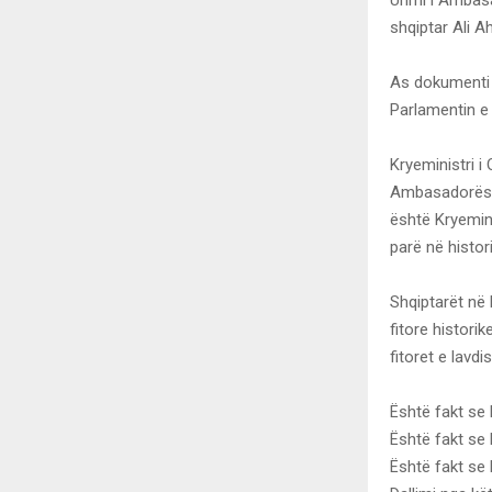
shqiptar Ali 
As dokumenti 
Parlamentin e 
Kryeministri i
Ambasadorës s
është Kryeminis
parë në histor
Shqiptarët në 
fitore historik
fitoret e lavd
Është fakt se 
Është fakt se 
Është fakt se 