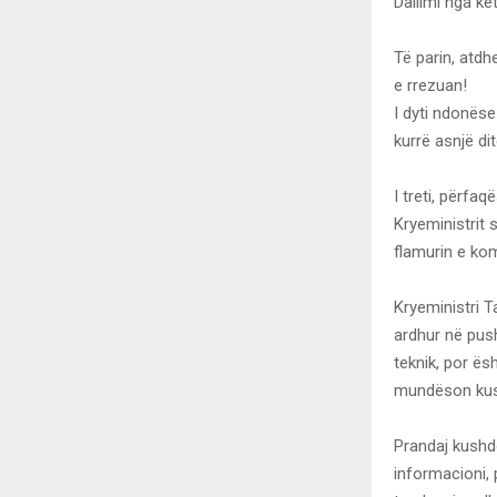
Dallimi nga kë
Të parin, atdh
e rrezuan!
I dyti ndonëse
kurrë asnjë d
I treti, përfaq
Kryeministrit 
flamurin e kom
Kryeministri T
ardhur në pus
teknik, por ës
mundëson kush
Prandaj kushd
informacioni,