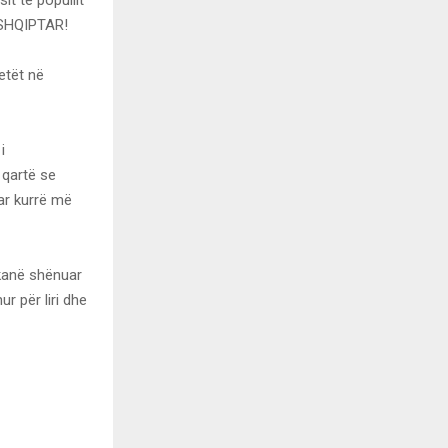
 SHQIPTAR!
etët në
i
 qartë se
uar kurrë më
 kanë shënuar
ur për liri dhe