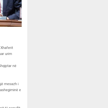
 Xhaferit
uar urim
Shqiptar në
një mesazh i
trashegiminë e
t të popullit