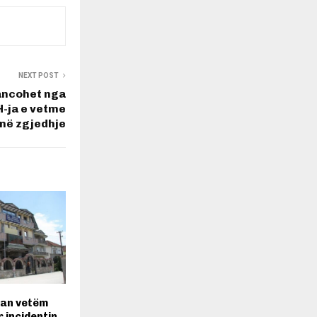
NEXT POST
ancohet nga
H-ja e vetme
në zgjedhje
uan vetëm
 incidentin