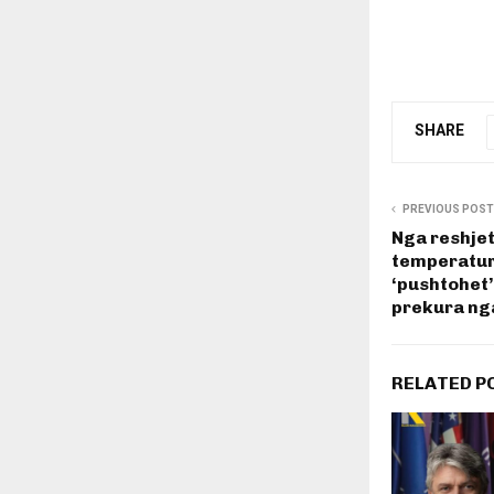
SHARE
PREVIOUS POST
Nga reshjet
temperatur
‘pushtohet’ 
prekura ng
RELATED P