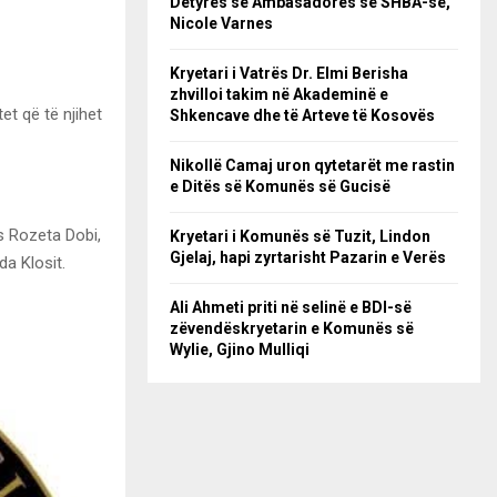
Detyrës së Ambasadores së SHBA-së,
Nicole Varnes
Kryetari i Vatrës Dr. Elmi Berisha
zhvilloi takim në Akademinë e
et që të njihet
Shkencave dhe të Arteve të Kosovës
Nikollë Camaj uron qytetarët me rastin
e Ditës së Komunës së Gucisë
s Rozeta Dobi,
Kryetari i Komunës së Tuzit, Lindon
Gjelaj, hapi zyrtarisht Pazarin e Verës
da Klosit.
Ali Ahmeti priti në selinë e BDI-së
zëvendëskryetarin e Komunës së
Wylie, Gjino Mulliqi