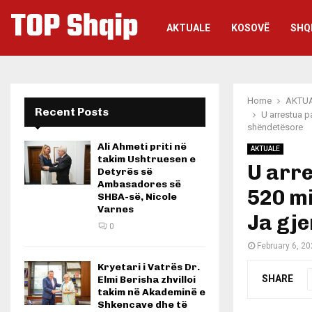
TOP Shqip
AKTUALE
KOSOVË
SHQ
Home
AKTU
Recent Posts
U arrestua pa
shëndetësore
Ali Ahmeti priti në
AKTUALE
takim Ushtruesen e
U arre
Detyrës së
Ambasadores së
520 mi
SHBA-së, Nicole
Varnes
Ja gje
0
February 6, 2
Kryetari i Vatrës Dr.
SHARE
Elmi Berisha zhvilloi
takim në Akademinë e
Shkencave dhe të