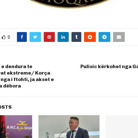
0
 e dendura te
Pulisic kërkohet nga G
at ekstreme/ Korça
nga i ftohti, ja akset e
a dëbora
OSTS