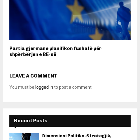
Partia gjermane planifikon fushatë për
shpërbërjen e BE-së
LEAVE A COMMENT
You must be
logged in
to post a comment.
Recent Posts
Dimensioni Politiko-Strategjik,