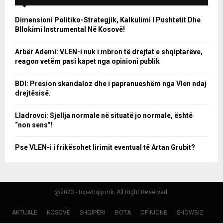
Dimensioni Politiko-Strategjik, Kalkulimi I Pushtetit Dhe
Bllokimi Instrumental Në Kosovë!
Arbër Ademi: VLEN-i nuk i mbron të drejtat e shqiptarëve,
reagon vetëm pasi kapet nga opinioni publik
BDI: Presion skandaloz dhe i papranueshëm nga Vlen ndaj
drejtësisë.
Lladrovci: Sjellja normale në situatë jo normale, është
“non sens”!
Pse VLEN-i i frikësohet lirimit eventual të Artan Grubit?
@2023 - top-shqip.mk. All Right Reserved.
AKTUALE
KOSOVË
SHQIPËRI
BOTA
OPINIONE
SHOWBIZ