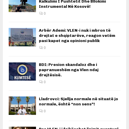
Kalkulimi I Pushtetit Dhe Bllokimi
Instrumental Në Kosovë!
0
Arbër Ademi: VLEN-i nuk i mbron të
drejtat e shqiptarëve, reagon vetëm
pasi kapet nga opinioni publik
0
BDI: Presion skandaloz dhe i
papranueshëm nga Vlen ndaj
drejtësisë.
0
Lladrovci: Sjellja normale në situatë jo
normale, është “non sens”!
0