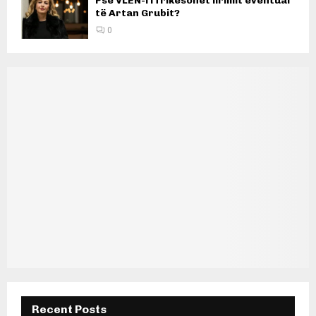
Pse VLEN-i i frikësohet lirimit eventual
të Artan Grubit?
0
Recent Posts