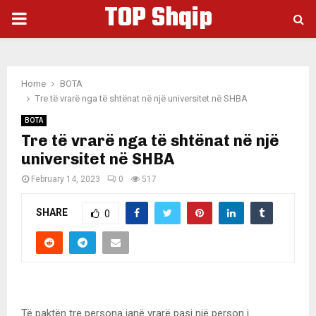
TOP Shqip
PRIMARY
MENU
Home
BOTA
Tre të vrarë nga të shtënat në një universitet në SHBA
BOTA
Tre të vrarë nga të shtënat në një
universitet në SHBA
February 14, 2023
0
517
SHARE
0
Të paktën tre persona janë vrarë pasi një person i