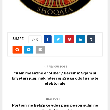
SHARE
0
PREVIOUS POST
“Kam mesazhe erotike”/ Berisha: S’jam si
kryetari juaj, nuk ndërroj gruan çdo fushatë
elektorale
NEXT POST
Portieri në Belgjikë vdes pasi pëson sulm në