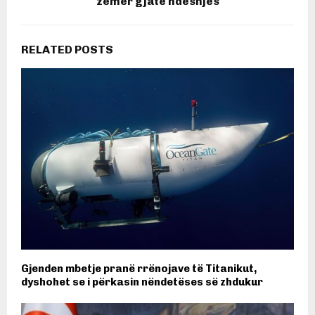
zemër gjatë ndeshjes
RELATED POSTS
Gjenden mbetje pranë rrënojave të Titanikut,
dyshohet se i përkasin nëndetëses së zhdukur