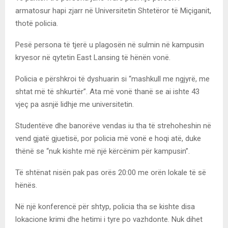
armatosur hapi zjarr në Universitetin Shtetëror të Miçiganit,
thotë policia.
Pesë persona të tjerë u plagosën në sulmin në kampusin
kryesor në qytetin East Lansing të hënën vonë.
Policia e përshkroi të dyshuarin si “mashkull me ngjyrë, me
shtat më të shkurtër”. Ata më vonë thanë se ai ishte 43
vjeç pa asnjë lidhje me universitetin.
Studentëve dhe banorëve vendas iu tha të strehoheshin në
vend gjatë gjuetisë, por policia më vonë e hoqi atë, duke
thënë se “nuk kishte më një kërcënim për kampusin”.
Të shtënat nisën pak pas orës 20:00 me orën lokale të së
hënës.
Në një konferencë për shtyp, policia tha se kishte disa
lokacione krimi dhe hetimi i tyre po vazhdonte. Nuk dihet