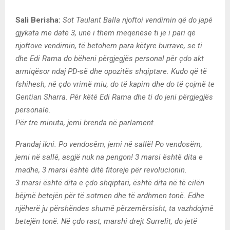
Sali Berisha:
Sot Taulant Balla njoftoi vendimin që do japë
gjykata me datë 3, unë i them meqenëse ti je i pari që
njoftove vendimin, të betohem para këtyre burrave, se ti
dhe Edi Rama do bëheni përgjegjës personal për çdo akt
armiqësor ndaj PD-së dhe opozitës shqiptare. Kudo që të
fshihesh, në çdo vrimë miu, do të kapim dhe do të çojmë te
Gentian Sharra. Për këtë Edi Rama dhe ti do jeni përgjegjës
personalë.
Për tre minuta, jemi brenda në parlament.
Prandaj ikni. Po vendosëm, jemi në sallë! Po vendosëm,
jemi në sallë, asgjë nuk na pengon! 3 marsi është dita e
madhe, 3 marsi është ditë fitoreje për revolucionin.
3 marsi është dita e çdo shqiptari, është dita në të cilën
bëjmë betejën për të sotmen dhe të ardhmen tonë. Edhe
njëherë ju përshëndes shumë përzemërsisht, ta vazhdojmë
betejën tonë. Në çdo rast, marshi drejt Surrelit, do jetë