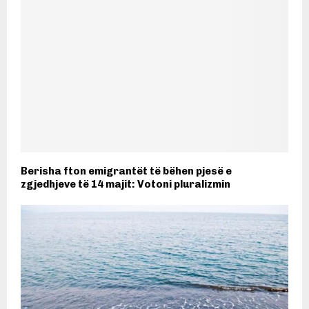
Berisha fton emigrantët të bëhen pjesë e
zgjedhjeve të 14 majit: Votoni pluralizmin