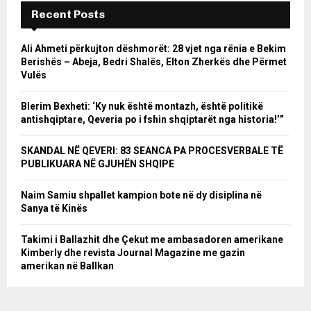
Recent Posts
Ali Ahmeti përkujton dëshmorët: 28 vjet nga rënia e Bekim
Berishës – Abeja, Bedri Shalës, Elton Zherkës dhe Përmet
Vulës
Blerim Bexheti: ‘Ky nuk është montazh, është politikë
antishqiptare, Qeveria po i fshin shqiptarët nga historia!’”
SKANDAL NË QEVERI: 83 SEANCA PA PROCESVERBALE TË
PUBLIKUARA NË GJUHËN SHQIPE
Naim Samiu shpallet kampion bote në dy disiplina në
Sanya të Kinës
Takimi i Ballazhit dhe Çekut me ambasadoren amerikane
Kimberly dhe revista Journal Magazine me gazin
amerikan në Ballkan