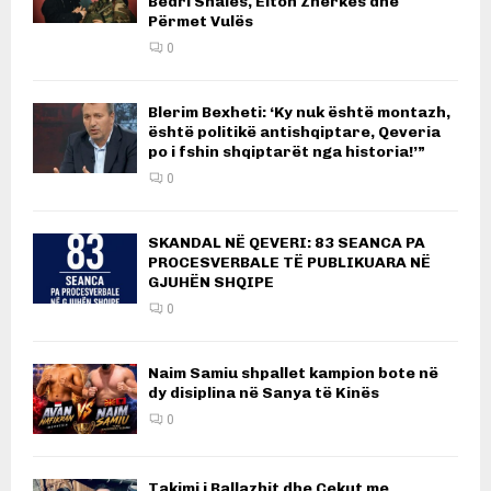
Bedri Shalës, Elton Zherkës dhe
Përmet Vulës
0
Blerim Bexheti: ‘Ky nuk është montazh,
është politikë antishqiptare, Qeveria
po i fshin shqiptarët nga historia!’”
0
SKANDAL NË QEVERI: 83 SEANCA PA
PROCESVERBALE TË PUBLIKUARA NË
GJUHËN SHQIPE
0
Naim Samiu shpallet kampion bote në
dy disiplina në Sanya të Kinës
0
Takimi i Ballazhit dhe Çekut me