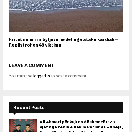
Rritet numri i mbytjeve në det nga ataku kardiak –
Regjistrohen 49 viktima
LEAVE A COMMENT
You must be
logged in
to post a comment.
Recent Posts
Ali Ahmeti përkujton dëshmorët: 28
vjet nga rënia e Bekim Berishës – Abeja,