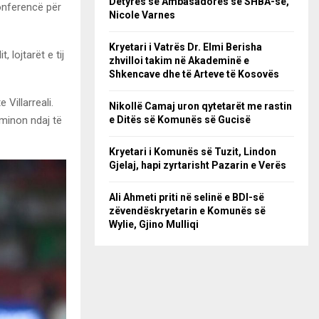
Detyrës së Ambasadores së SHBA-së,
konferencë për
Nicole Varnes
Kryetari i Vatrës Dr. Elmi Berisha
, lojtarët e tij
zhvilloi takim në Akademinë e
Shkencave dhe të Arteve të Kosovës
 Villarreali.
Nikollë Camaj uron qytetarët me rastin
ominon ndaj të
e Ditës së Komunës së Gucisë
Kryetari i Komunës së Tuzit, Lindon
Gjelaj, hapi zyrtarisht Pazarin e Verës
Ali Ahmeti priti në selinë e BDI-së
zëvendëskryetarin e Komunës së
Wylie, Gjino Mulliqi