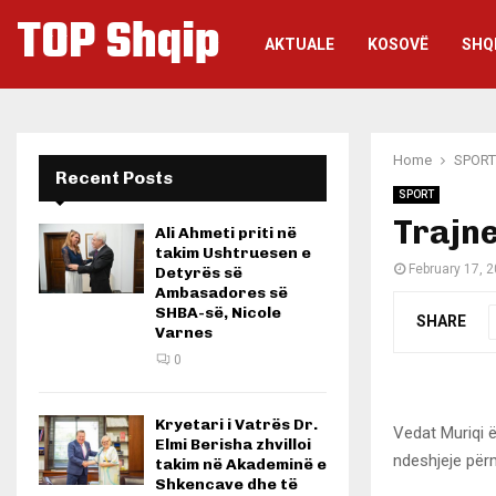
TOP Shqip
AKTUALE
KOSOVË
SHQ
Home
SPORT
Recent Posts
SPORT
Trajne
Ali Ahmeti priti në
takim Ushtruesen e
February 17, 
Detyrës së
Ambasadores së
SHBA-së, Nicole
SHARE
Varnes
0
Kryetari i Vatrës Dr.
Vedat Muriqi 
Elmi Berisha zhvilloi
ndeshjeje përm
takim në Akademinë e
Shkencave dhe të