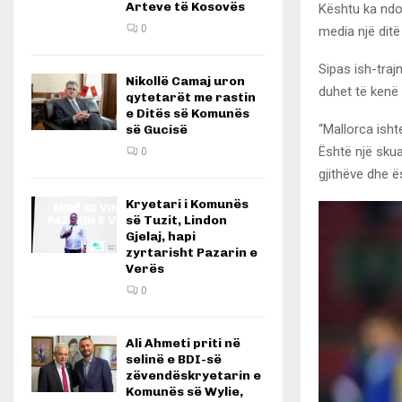
Arteve të Kosovës
Kështu ka ndod
0
media një ditë
Sipas ish-trajn
Nikollë Camaj uron
duhet të kenë
qytetarët me rastin
e Ditës së Komunës
“Mallorca ishte
së Gucisë
Është një skua
0
gjithëve dhe ë
Kryetari i Komunës
së Tuzit, Lindon
Gjelaj, hapi
zyrtarisht Pazarin e
Verës
0
Ali Ahmeti priti në
selinë e BDI-së
zëvendëskryetarin e
Komunës së Wylie,