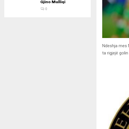
Gjino Mulliqi
0
Ndeshja mes Ma
ta rigjejë gol