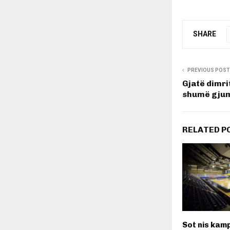
SHARE
PREVIOUS POST
Gjatë dimri
shumë gjum
RELATED P
​Sot nis kam