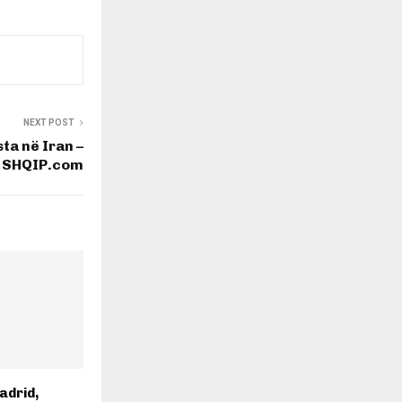
NEXT POST
ta në Iran –
SHQIP.com
adrid,