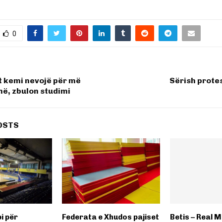
0
t kemi nevojë për më
Sërish protes
ë, zbulon studimi
OSTS
pi për
​Federata e Xhudos pajiset
Betis – Real M