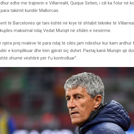
hur edhe me trajnerin e Villarrealit, Quique Setien, i cili ka folur në 
 para takimit kundër Mallorcas.
erit të Barcelonës që tani është në krye të shtabit teknike të Villarrealit
 kujdes maksimal ndaj Vedat Muriqit në sfidën e nesërme.
 njëra prej rivaleve të para ndaj të cilës jam ndeshur kur kam ardhur te
dër e komplikuar dhe bën gjërat siç duhet. Pastaj kanë Muriqin që d
shtë shumë vështirë për t’u kontrolluar”.