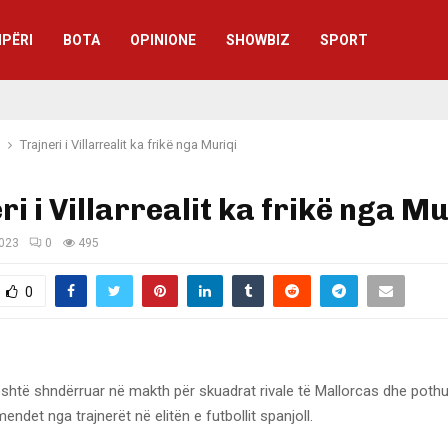
IPËRI
BOTA
OPINIONE
SHOWBIZ
SPORT
Trajneri i Villarrealit ka frikë nga Muriqi
ri i Villarrealit ka frikë nga Mu
2023
0
495
0
është shndërruar në makth për skuadrat rivale të Mallorcas dhe poth
endet nga trajnerët në elitën e futbollit spanjoll.