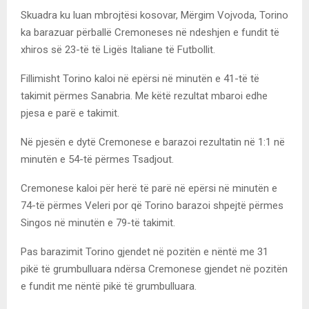
Skuadra ku luan mbrojtësi kosovar, Mërgim Vojvoda, Torino
ka barazuar përballë Cremoneses në ndeshjen e fundit të
xhiros së 23-të të Ligës Italiane të Futbollit.
Fillimisht Torino kaloi në epërsi në minutën e 41-të të
takimit përmes Sanabria. Me këtë rezultat mbaroi edhe
pjesa e parë e takimit.
Në pjesën e dytë Cremonese e barazoi rezultatin në 1:1 në
minutën e 54-të përmes Tsadjout.
Cremonese kaloi për herë të parë në epërsi në minutën e
74-të përmes Veleri por që Torino barazoi shpejtë përmes
Singos në minutën e 79-të takimit.
Pas barazimit Torino gjendet në pozitën e nëntë me 31
pikë të grumbulluara ndërsa Cremonese gjendet në pozitën
e fundit me nëntë pikë të grumbulluara.