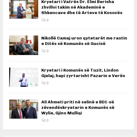
Kryetari i Vatrës Dr. Elmi Berisha
zhvilloi takim në Akademinë e
Shkencave dhe të Arteve të Kosovës
0
Nikollë Camaj uron qytetarët me rastin
e Ditës së Komunës së Gucisë
0
Kryetari i Komunës së Tuzit, Lindon
Gjelaj, hapi zyrtarisht Pazarin e Verës
0
Ali Ahmeti priti në selinë e BDI-së
zëvendëskryetarin e Komunës së
Wylie, Gjino Mulliqi
0