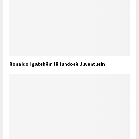
Ronaldo i gatshëm të fundosë Juventusin