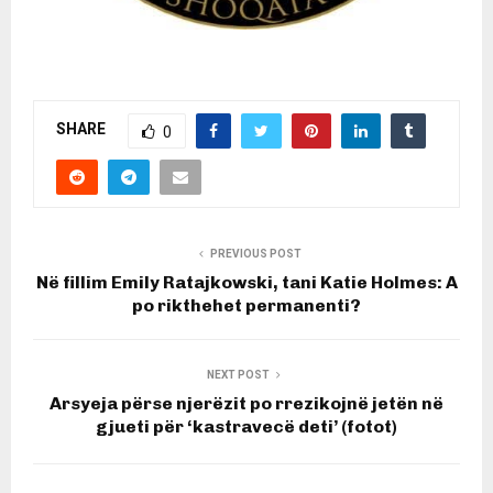
SHARE
0
PREVIOUS POST
Në fillim Emily Ratajkowski, tani Katie Holmes: A
po rikthehet permanenti?
NEXT POST
Arsyeja përse njerëzit po rrezikojnë jetën në
gjueti për ‘kastravecë deti’ (fotot)