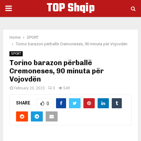
TOP Shqip
PRIMARY
MENU
Home
SPORT
Torino barazon përballë Cremoneses, 90 minuta për Vojovdën
SPORT
Torino barazon përballë
Cremoneses, 90 minuta për
Vojovdën
February 20, 2023
0
549
SHARE
0