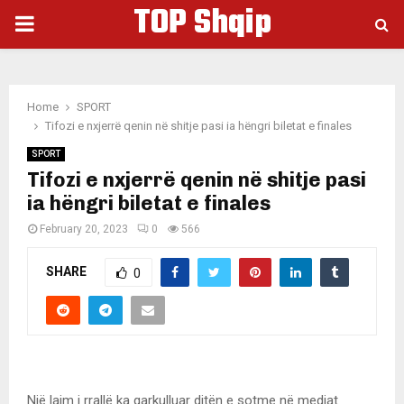
TOP Shqip
PRIMARY
MENU
Home
SPORT
Tifozi e nxjerrë qenin në shitje pasi ia hëngri biletat e finales
SPORT
Tifozi e nxjerrë qenin në shitje pasi
ia hëngri biletat e finales
February 20, 2023
0
566
SHARE
0
Një lajm i rrallë ka qarkulluar ditën e sotme në mediat