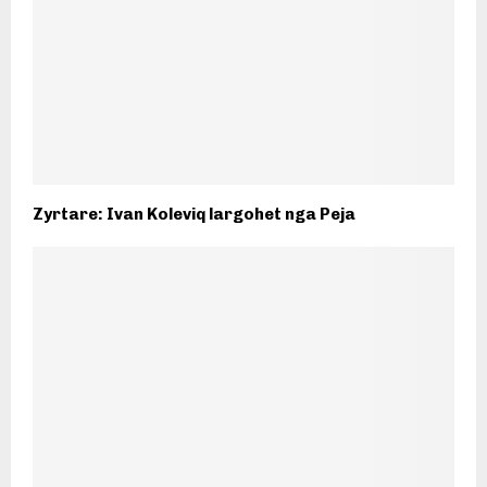
Zyrtare: Ivan Koleviq largohet nga Peja