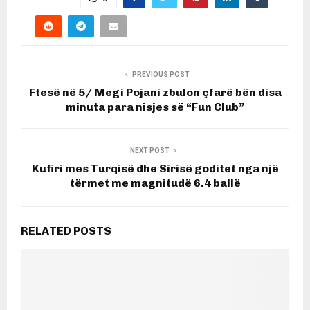
PREVIOUS POST
Ftesë në 5/ Megi Pojani zbulon çfarë bën disa
minuta para nisjes së “Fun Club”
NEXT POST
Kufiri mes Turqisë dhe Sirisë goditet nga një
tërmet me magnitudë 6.4 ballë
RELATED POSTS