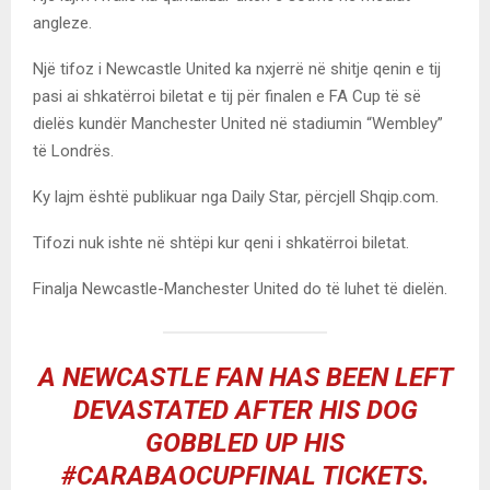
angleze.
Një tifoz i Newcastle United ka nxjerrë në shitje qenin e tij
pasi ai shkatërroi biletat e tij për finalen e FA Cup të së
dielës kundër Manchester United në stadiumin “Wembley”
të Londrës.
Ky lajm është publikuar nga Daily Star, përcjell Shqip.com.
Tifozi nuk ishte në shtëpi kur qeni i shkatërroi biletat.
Finalja Newcastle-Manchester United do të luhet të dielën.
A NEWCASTLE FAN HAS BEEN LEFT
DEVASTATED AFTER HIS DOG
GOBBLED UP HIS
#CARABAOCUPFINAL
TICKETS.