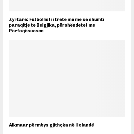
Zyrtare: Futbollisti i tretë më me së shumti
paraqitje te Belgjika, përshëndetet me
Përfaqësuesen
Alkmaar përmbys gjithçka në Holandë