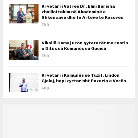
Kryetari i Vatrës Dr. Elmi Berisha
zhvilloi takim në Akademinë e
Shkencave dhe të Arteve të Kosovës
0
Nikollë Camaj uron qytetarët me rastin
e Ditës së Komunës së Gucisë
0
Kryetari i Komunës së Tuzit, Lindon
Gjelaj, hapi zyrtarisht Pazarin e Verës
0