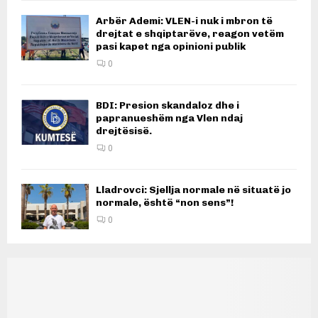
Arbër Ademi: VLEN-i nuk i mbron të
drejtat e shqiptarëve, reagon vetëm
pasi kapet nga opinioni publik
0
BDI: Presion skandaloz dhe i
papranueshëm nga Vlen ndaj
drejtësisë.
0
Lladrovci: Sjellja normale në situatë jo
normale, është “non sens”!
0