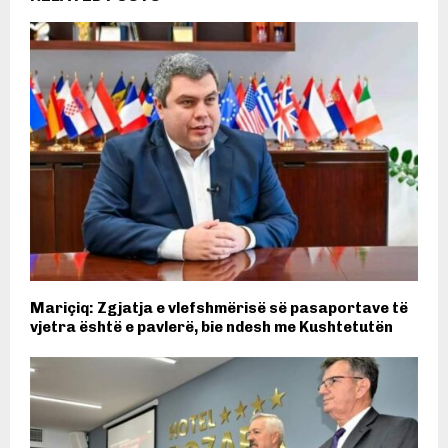
Mariçiq: Zgjatja e vlefshmërisë së pasaportave të
vjetra është e pavlerë, bie ndesh me Kushtetutën