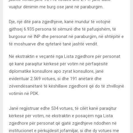
vuajtur dënimin me burg ose janë në paraburgim.
Dje, një ditë para zgjedhjeve, kanë mundur të votojnë
gjithsej 6.935 persona të sëmurë dhe të pafuqishëm, të
burgosur në INP dhe personat në paraburgim, në shtëpitë e
të moshuarve dhe qytetarë tanë jashtë vendit.
Në ekstraktin e veçantë nga Lista zgjedhore për personat
që kanë paraqitur kërkesë për votim në përfaqësitë
diplomatike konsullore apo zyrat konsullore, janë
evidentuar 2.569 votues, si dhe 191 anëtarë dhe
zëvendësanëtarë të këshillave zgjedhorë që do të zhvillojnë
votimin në PDK.
Janë regjistruar edhe 534 votues, të cilët kanë paraqitur
kërkesë për votim, në ekstraktin e posaçëm nga Lista
zgjedhore për personat që gjatë zgjedhjeve ndodhen në
institucionet e përkujdesit jofamiljar, si dhe dy votues me