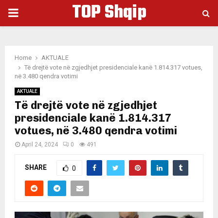
TOP Shqip
PRIMARY
MENU
Home
AKTUALE
Të drejtë vote në zgjedhjet presidenciale kanë 1.814.317 votues,
në 3.480 qendra votimi
AKTUALE
Të drejtë vote në zgjedhjet
presidenciale kanë 1.814.317
votues, në 3.480 qendra votimi
April 24, 2024
0
491
SHARE
0