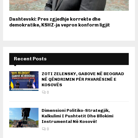
Dashtevski: Pres zgjedhje korrekte dhe
demokratike, KSHZ-ja vepron konform ligjit
Recent Posts
ZOTI ZELENSKY, GABOVE NË BEOGRAD
NË QËNDRIMIN PËR PAVARËSINË E
KOSOVËS
0
Dimensioni Politiko-Strategjik,
Kalkulimi I Pushtetit Dhe Bllokimi
Instrumental Në Kosovë!
0