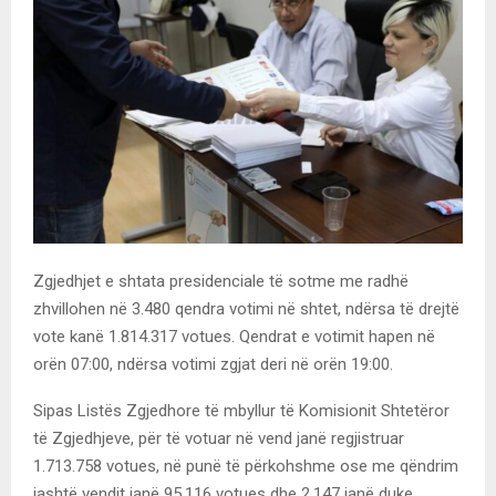
Zgjedhjet e shtata presidenciale të sotme me radhë
zhvillohen në 3.480 qendra votimi në shtet, ndërsa të drejtë
vote kanë 1.814.317 votues. Qendrat e votimit hapen në
orën 07:00, ndërsa votimi zgjat deri në orën 19:00.
Sipas Listës Zgjedhore të mbyllur të Komisionit Shtetëror
të Zgjedhjeve, për të votuar në vend janë regjistruar
1.713.758 votues, në punë të përkohshme ose me qëndrim
jashtë vendit janë 95.116 votues dhe 2.147 janë duke