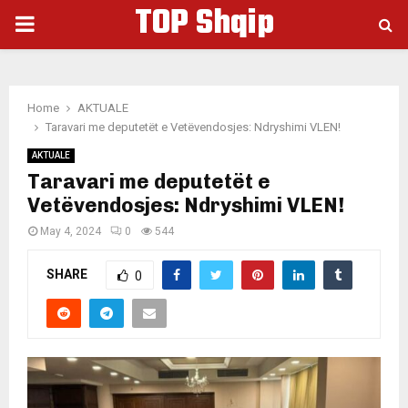
TOP Shqip
PRIMARY
MENU
Home
AKTUALE
Taravari me deputetët e Vetëvendosjes: Ndryshimi VLEN!
AKTUALE
Taravari me deputetët e
Vetëvendosjes: Ndryshimi VLEN!
May 4, 2024
0
544
SHARE
0