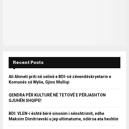
Recent Posts
Ali Ahmeti priti në selinë e BDI-së zëvendëskryetarin e
Komunës së Wylie, Gjino Mulliqi
QENDRA PËR KULTURË NË TETOVË E PËRJASHTON
GJUHËN SHQIPE!
BDI: VLEN-i është bërë sinonim i nënshtrimit, edhe
Maksim Dimitrievski u jep ultimatume, ndërsa ata heshtin