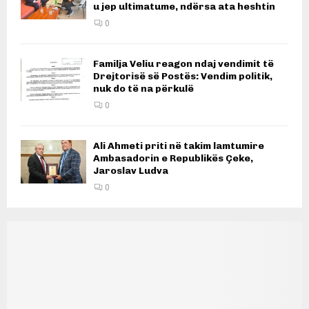
u jep ultimatume, ndërsa ata heshtin
0
Familja Veliu reagon ndaj vendimit të
Drejtorisë së Postës: Vendim politik,
nuk do të na përkulë
0
Ali Ahmeti priti në takim lamtumire
Ambasadorin e Republikës Çeke,
Jaroslav Ludva
0