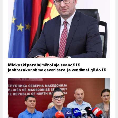
Mickoski paralajmëroi një seancë të
jashtëzakonshme qeveritare, ja vendimet që do të