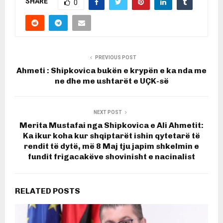
SHARE
0
PREVIOUS POST
Ahmeti : Shipkovica bukën e krypën e ka nda me
ne dhe me ushtarët e UÇK-së
NEXT POST
Merita Mustafai nga Shipkovica e Ali Ahmetit:
Ka ikur koha kur shqiptarët ishin qytetarë të
rendit të dytë, më 8 Maj tju japim shkelmin e
fundit frigacakëve shovinisht e nacinalist
RELATED POSTS