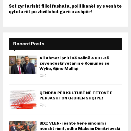
Sot zyrtarisht filloi fushata, politikanët sy e vesh te
qytetarët po zhvillohet garë e ashpër!
Recent Posts
Ali Ahmeti priti në selinë e BDI-së
zëvendëskryetarin e Komunës së
Wylie, Gjino Mulliqi
0
QENDRA PËR KULTURË NË TETOVË E
PËRJASHTON GJUHËN SHQIPE!
0
BDI: VLEN-i është bërë sinonim i
nënshtrimit, edhe Maksim Dimitrievski