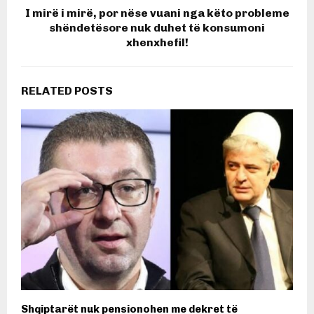
I mirë i mirë, por nëse vuani nga këto probleme
shëndetësore nuk duhet të konsumoni
xhenxhefil!
RELATED POSTS
Shqiptarët nuk pensionohen me dekret të