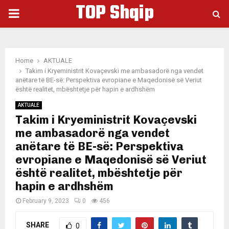
TOP Shqip
PRIMARY
MENU
Home
AKTUALE
Takim i Kryeministrit Kovaçevski me ambasadorë nga vendet
anëtare të BE-së: Perspektiva evropiane e Maqedonisë së Veriut
është realitet, mbështetje për hapin e ardhshëm
AKTUALE
Takim i Kryeministrit Kovaçevski
me ambasadorë nga vendet
anëtare të BE-së: Perspektiva
evropiane e Maqedonisë së Veriut
është realitet, mbështetje për
hapin e ardhshëm
February 9, 2023
0
456
SHARE
0