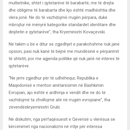
multietnike, shtet i qytetarëve të barabartë, me të drejta
dhe obligime të barabarta dhe kjo është madhështia dhe
vlera jonë. Ne do të vazhdojmë rrugën përpara, duke
mbrojtur në mënyrë kategorike standardet identitare dhe
dinjitetin e qytetarëve”, tha Kryeministri Kovaçevski.
Në takim u bë e ditur se zgjedhjet e parakohshme nuk janë
opsion, pasi nuk kanë të bëjnë me mundësinë e përparimit
të shtetit, por me agjenda politike që nuk janë në interes të
qytetarëve.
“Ne jemi zgjedhur për të udhëhequr, Republika e
Maqedonisë e meriton anëtarësimin në Bashkimin
Evropian, ajo është e ardhmja e vendit dhe ne do të
vazhdojmë ta zhvillojmë atë në rrugën evropiane”, tha
zëvendëskryeministri Grubi.
Në diskutim, nga përfaqësuesit e Qeverisë u vlerësua se
kërcënimet nga nacionalizmi në rritje për interesa