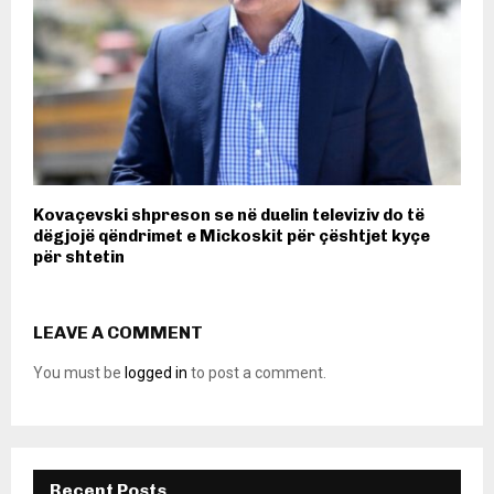
Kovaçevski shpreson se në duelin televiziv do të
dëgjojë qëndrimet e Mickoskit për çështjet kyçe
për shtetin
LEAVE A COMMENT
You must be
logged in
to post a comment.
Recent Posts