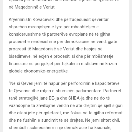
në Maqedoninë e Veriut.
Kryeministri Kovacevski dhe përfaqësuesit qeveritar
shprehën mirënjohjen e tyre për mbështetjen e
konsiderueshme të partnerëve evropianë në të gjitha
proceset e rëndësishme për demokracinë në vend, gjatë
progresit të Maqedonisë së Veriut dhe hapjes së
bisedimeve, në ecjen e procesit, si dhe për mbështetje
financiare në përpjekjet për tejkalimin e sfidave në krizën
globale ekonomike-energjetike.
“Ne si Qeveri jemi të hapur për përforcimin e kapaciteteve
të Qeverisë dhe rritjen e shumicës parlamentare. Partnerët
tanë strategjikë janë BE-ja dhe SHBA-ja dhe ne do të
vazhdojmë ta zhvillojmë vendin në atë drejtim që sjell siguri
dhe cilësi jete për qytetarët, me fokus në të gjitha reformat
dhe në fushën e sundimit të së drejtës. Ne jemi shtet civil,
shembull i suksesshëm i një demokracie funksionale,