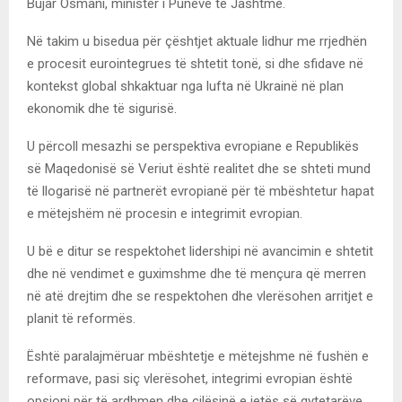
Bujar Osmani, ministër i Punëve të Jashtme.
Në takim u bisedua për çështjet aktuale lidhur me rrjedhën
e procesit eurointegrues të shtetit tonë, si dhe sfidave në
kontekst global shkaktuar nga lufta në Ukrainë në plan
ekonomik dhe të sigurisë.
U përcoll mesazhi se perspektiva evropiane e Republikës
së Maqedonisë së Veriut është realitet dhe se shteti mund
të llogarisë në partnerët evropianë për të mbështetur hapat
e mëtejshëm në procesin e integrimit evropian.
U bë e ditur se respektohet lidershipi në avancimin e shtetit
dhe në vendimet e guximshme dhe të mençura që merren
në atë drejtim dhe se respektohen dhe vlerësohen arritjet e
planit të reformës.
Është paralajmëruar mbështetje e mëtejshme në fushën e
reformave, pasi siç vlerësohet, integrimi evropian është
opsioni për të ardhmen dhe cilësinë e jetës së qytetarëve