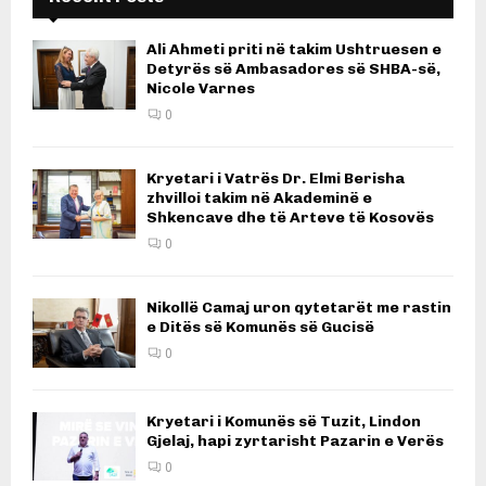
Ali Ahmeti priti në takim Ushtruesen e
Detyrës së Ambasadores së SHBA-së,
Nicole Varnes
0
Kryetari i Vatrës Dr. Elmi Berisha
zhvilloi takim në Akademinë e
Shkencave dhe të Arteve të Kosovës
0
Nikollë Camaj uron qytetarët me rastin
e Ditës së Komunës së Gucisë
0
Kryetari i Komunës së Tuzit, Lindon
Gjelaj, hapi zyrtarisht Pazarin e Verës
0