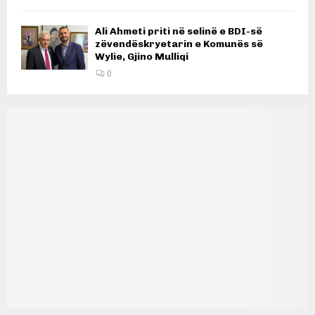
Ali Ahmeti priti në selinë e BDI-së
zëvendëskryetarin e Komunës së
Wylie, Gjino Mulliqi
0