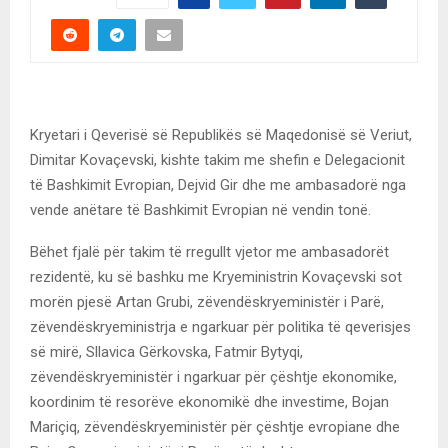
Kryetari i Qeverisë së Republikës së Maqedonisë së Veriut,
Dimitar Kovaçevski, kishte takim me shefin e Delegacionit
të Bashkimit Evropian, Dejvid Gir dhe me ambasadorë nga
vende anëtare të Bashkimit Evropian në vendin tonë.
Bëhet fjalë për takim të rregullt vjetor me ambasadorët
rezidentë, ku së bashku me Kryeministrin Kovaçevski sot
morën pjesë Artan Grubi, zëvendëskryeministër i Parë,
zëvendëskryeministrja e ngarkuar për politika të qeverisjes
së mirë, Sllavica Gërkovska, Fatmir Bytyqi,
zëvendëskryeministër i ngarkuar për çështje ekonomike,
koordinim të resorëve ekonomikë dhe investime, Bojan
Mariçiq, zëvendëskryeministër për çështje evropiane dhe