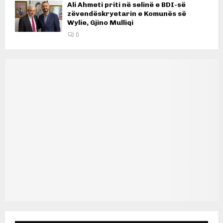
Ali Ahmeti priti në selinë e BDI-së
zëvendëskryetarin e Komunës së
Wylie, Gjino Mulliqi
0