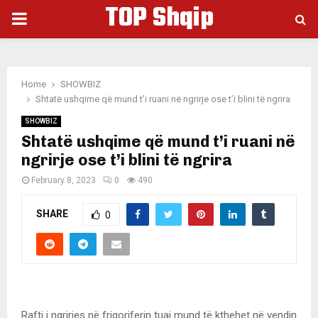
TOP Shqip
PRIMARY
MENU
Home
SHOWBIZ
Shtatë ushqime që mund t’i ruani në ngrirje ose t’i blini të ngrira
SHOWBIZ
Shtatë ushqime që mund t’i ruani në
ngrirje ose t’i blini të ngrira
February 8, 2023
0
490
SHARE
0
Rafti i ngrirjes në frigoriferin tuaj mund të kthehet në vendin