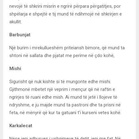
nevojë të shkrini misrin e ngrirë përpara përgatitjes, por
shpëlarja e shpejtë e tij mund të ndihmojë në shkrirjen e
akullit.
Barbunjat
Një burim i mrekullueshëm priteiansh bimore, që mund ta
shtoni në sallata dhe pjatat me perime në çdo kohë,
Mishi
Sigurisht që nuk kishte si të mungonte edhe mishi.
Gjithmonë mbetet një veprim i mençur që në raftin e
ngrirjes të ruani edhe mish. Ai mund të jetë i llojeve të
ndryshme, e ju majde mund ta pastroni dhe ta prisni në
feta, në mënyrë që kur ta gatuani t’i kurseni vetes kohë.
Karkalecat
Nëse jeni adhurues i ushqimeve të detit, jeni me fat. Në