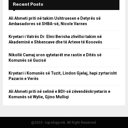
Recent Posts
Ali Ahmeti priti në takim Ushtruesen e Detyrës së
Ambasadores së SHBA-së, Nicole Varnes
Kryetari i Vatrës Dr. Elmi Berisha zhvilloi takim në
Akademinë e Shkencave dhe të Arteve të Kosovës
Nikollë Camaj uron qytetarët me rastin e Ditës së
Komunës së Gucisë
Kryetari i Komunës së Tuzit, Lindon Gjelaj, hapi zyrtarisht
Pazarin e Verës
Ali Ahmeti priti në selinë e BDI-së zëvendëskryetarin e
Komunës së Wylie, Gjino Mulliqi
@2023 - top-shqip.mk. All Right Reserved.