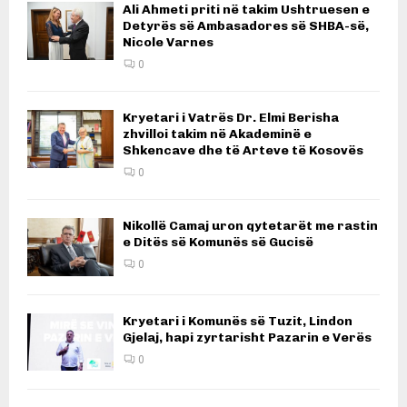
Ali Ahmeti priti në takim Ushtruesen e
Detyrës së Ambasadores së SHBA-së,
Nicole Varnes
0
Kryetari i Vatrës Dr. Elmi Berisha
zhvilloi takim në Akademinë e
Shkencave dhe të Arteve të Kosovës
0
Nikollë Camaj uron qytetarët me rastin
e Ditës së Komunës së Gucisë
0
Kryetari i Komunës së Tuzit, Lindon
Gjelaj, hapi zyrtarisht Pazarin e Verës
0