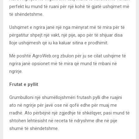
perfekt ku mund të ruani për një kohë të gjatë ushqimet më
të shëndetshme.
Ushqimet e ngrira janë një nga mënyrat më të mira për të
përgatitur shpejt një vakt, një pije, apo për të shijuar disa
lloje ushqimesh që iu ka kaluar sitina e prodhimit.
Më poshtë AgroWeb.org zbulon për ju se cilat ushqime të
ngrira janë opsionet më të mira që mund të mbani në
ngrirje.
Frutat e pyllit
Grumbulloni një shumëllojshmëri frutash pylli dhe ruajini
ato në ngrirje për javë ose në qofë edhe për muaj me
rradhë. Ato përbëjnë një zgjedhje të shkëlqyer, pasi mund të
shtohen lehtësisht në receta të ndryshme dhe në pije
shumë të shëndetshme.