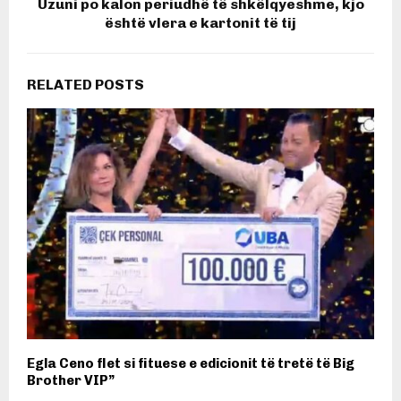
Uzuni po kalon periudhë të shkëlqyeshme, kjo
është vlera e kartonit të tij
RELATED POSTS
Egla Ceno flet si fituese e edicionit të tretë të Big
Brother VIP”