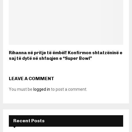
Rihanna në pritje të ëmbël! Konfirmon shtatzëninë e
saj të dytë në shfaqjen e “Super Bowl”
LEAVE A COMMENT
You must be
logged in
to post a comment.
Recent Posts