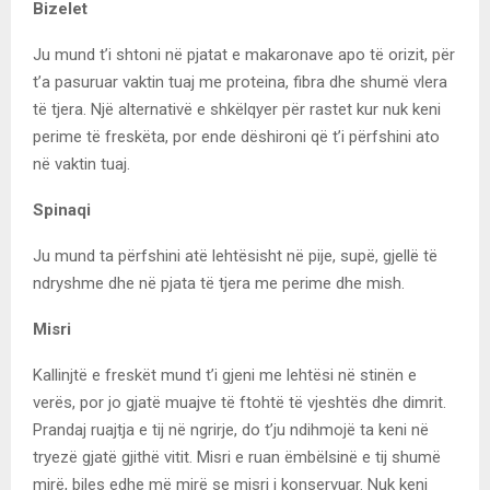
Bizelet
Ju mund t’i shtoni në pjatat e makaronave apo të orizit, për
t’a pasuruar vaktin tuaj me proteina, fibra dhe shumë vlera
të tjera. Një alternativë e shkëlqyer për rastet kur nuk keni
perime të freskëta, por ende dëshironi që t’i përfshini ato
në vaktin tuaj.
Spinaqi
Ju mund ta përfshini atë lehtësisht në pije, supë, gjellë të
ndryshme dhe në pjata të tjera me perime dhe mish.
Misri
Kallinjtë e freskët mund t’i gjeni me lehtësi në stinën e
verës, por jo gjatë muajve të ftohtë të vjeshtës dhe dimrit.
Prandaj ruajtja e tij në ngrirje, do t’ju ndihmojë ta keni në
tryezë gjatë gjithë vitit. Misri e ruan ëmbëlsinë e tij shumë
mirë, biles edhe më mirë se misri i konservuar. Nuk keni