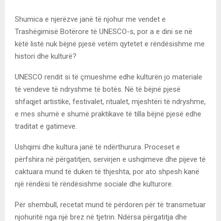
Shumica e njerëzve janë të njohur me vendet e
Trashëgimisë Botërore të UNESCO-s, por a e dini se në
këtë listë nuk bëjnë pjesë vetëm qytetet e rëndësishme me
histori dhe kulturë?
UNESCO rendit si të çmueshme edhe kulturën jo materiale
të vendeve të ndryshme të botës. Në të bëjnë pjesë
shfaqjet artistike, festivalet, ritualet, mjeshtëri të ndryshme,
e mes shumë e shumë praktikave të tilla bëjnë pjesë edhe
traditat e gatimeve.
Ushqimi dhe kultura janë të ndërthurura. Proceset e
përfshira në përgatitjen, servirjen e ushqimeve dhe pijeve të
caktuara mund të duken të thjeshta, por ato shpesh kanë
një rëndësi të rëndësishme sociale dhe kulturore.
Për shembull, recetat mund të përdoren për të transmetuar
njohuritë nga një brez në tjetrin. Ndërsa përgatitja dhe