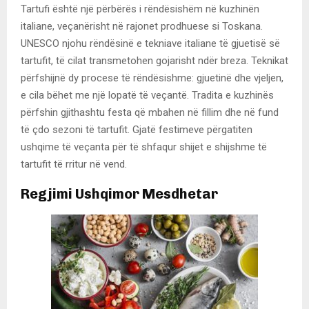
Tartufi është një përbërës i rëndësishëm në kuzhinën
italiane, veçanërisht në rajonet prodhuese si Toskana.
UNESCO njohu rëndësinë e tekniave italiane të gjuetisë së
tartufit, të cilat transmetohen gojarisht ndër breza. Teknikat
përfshijnë dy procese të rëndësishme: gjuetinë dhe vjeljen,
e cila bëhet me një lopatë të veçantë. Tradita e kuzhinës
përfshin gjithashtu festa që mbahen në fillim dhe në fund
të çdo sezoni të tartufit. Gjatë festimeve përgatiten
ushqime të veçanta për të shfaqur shijet e shijshme të
tartufit të rritur në vend.
Regjimi Ushqimor Mesdhetar