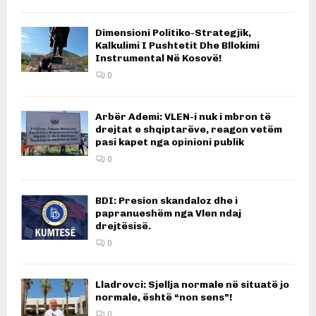
Dimensioni Politiko-Strategjik,
Kalkulimi I Pushtetit Dhe Bllokimi
Instrumental Në Kosovë!
0
Arbër Ademi: VLEN-i nuk i mbron të
drejtat e shqiptarëve, reagon vetëm
pasi kapet nga opinioni publik
0
BDI: Presion skandaloz dhe i
papranueshëm nga Vlen ndaj
drejtësisë.
0
Lladrovci: Sjellja normale në situatë jo
normale, është “non sens”!
0