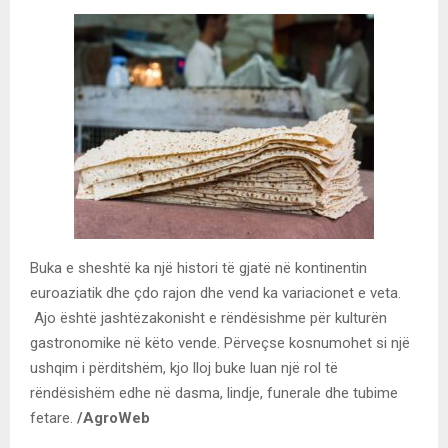
Buka e sheshtë ka një histori të gjatë në kontinentin
euroaziatik dhe çdo rajon dhe vend ka variacionet e veta.
Ajo është jashtëzakonisht e rëndësishme për kulturën
gastronomike në këto vende. Përveçse kosnumohet si një
ushqim i përditshëm, kjo lloj buke luan një rol të
rëndësishëm edhe në dasma, lindje, funerale dhe tubime
fetare.
/AgroWeb