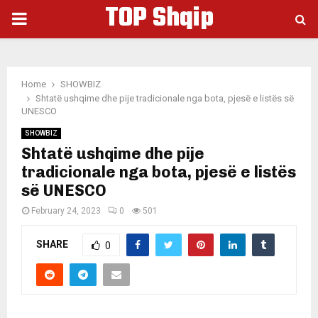
TOP Shqip
PRIMARY
MENU
Home
SHOWBIZ
Shtatë ushqime dhe pije tradicionale nga bota, pjesë e listës së
UNESCO
SHOWBIZ
Shtatë ushqime dhe pije
tradicionale nga bota, pjesë e listës
së UNESCO
February 24, 2023
0
501
SHARE
0