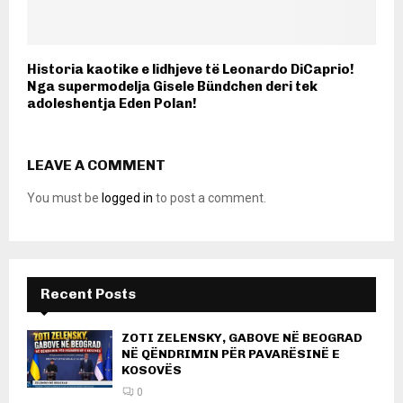
Historia kaotike e lidhjeve të Leonardo DiCaprio!
Nga supermodelja Gisele Bündchen deri tek
adoleshentja Eden Polan!
LEAVE A COMMENT
You must be
logged in
to post a comment.
Recent Posts
ZOTI ZELENSKY, GABOVE NË BEOGRAD
NË QËNDRIMIN PËR PAVARËSINË E
KOSOVËS
0