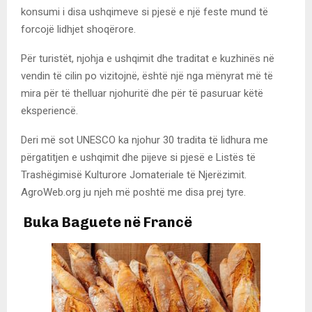
konsumi i disa ushqimeve si pjesë e një feste mund të
forcojë lidhjet shoqërore.
Për turistët, njohja e ushqimit dhe traditat e kuzhinës në
vendin të cilin po vizitojnë, është një nga mënyrat më të
mira për të thelluar njohuritë dhe për të pasuruar këtë
eksperiencë.
Deri më sot UNESCO ka njohur 30 tradita të lidhura me
përgatitjen e ushqimit dhe pijeve si pjesë e Listës të
Trashëgimisë Kulturore Jomateriale të Njerëzimit.
AgroWeb.org ju njeh më poshtë me disa prej tyre.
Buka Baguete në Francë