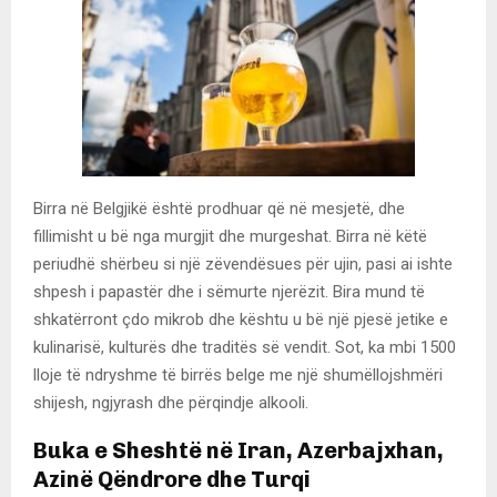
Birra në Belgjikë është prodhuar që në mesjetë, dhe
fillimisht u bë nga murgjit dhe murgeshat. Birra në këtë
periudhë shërbeu si një zëvendësues për ujin, pasi ai ishte
shpesh i papastër dhe i sëmurte njerëzit. Bira mund të
shkatërront çdo mikrob dhe kështu u bë një pjesë jetike e
kulinarisë, kulturës dhe traditës së vendit. Sot, ka mbi 1500
lloje të ndryshme të birrës belge me një shumëllojshmëri
shijesh, ngjyrash dhe përqindje alkooli.
Buka e Sheshtë në Iran, Azerbajxhan,
Azinë Qëndrore dhe Turqi