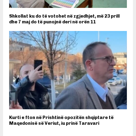
Shkollat ku do të votohet në zgjedhjet, më 23 prill
dhe 7 maj do të punojnë deri në orën 11
Kurti e fton në Prishtinë opozitën shqiptare të
Maqedonisë së Veriut, iu prinë Taravari