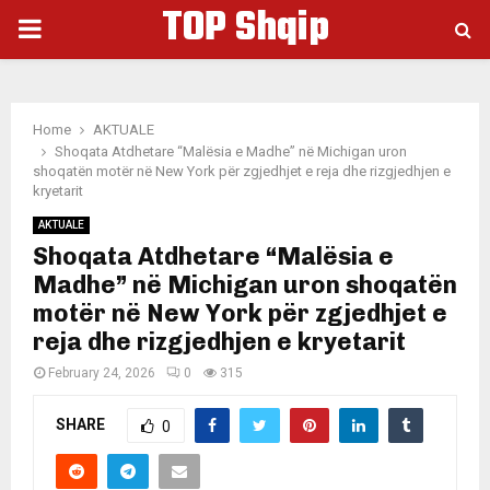
TOP Shqip
PRIMARY
MENU
Home
AKTUALE
Shoqata Atdhetare “Malësia e Madhe” në Michigan uron
shoqatën motër në New York për zgjedhjet e reja dhe rizgjedhjen e
kryetarit
AKTUALE
Shoqata Atdhetare “Malësia e
Madhe” në Michigan uron shoqatën
motër në New York për zgjedhjet e
reja dhe rizgjedhjen e kryetarit
February 24, 2026
0
315
SHARE
0