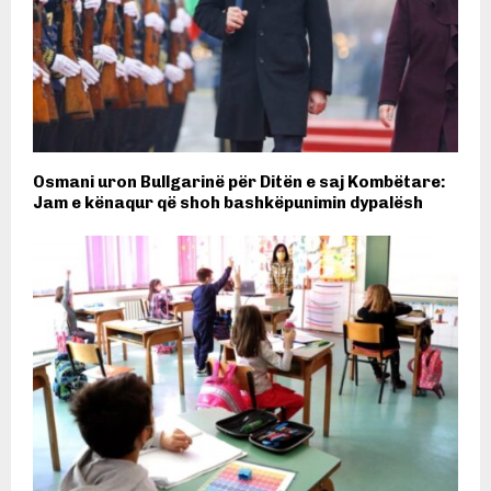
Osmani uron Bullgarinë për Ditën e saj Kombëtare:
Jam e kënaqur që shoh bashkëpunimin dypalësh