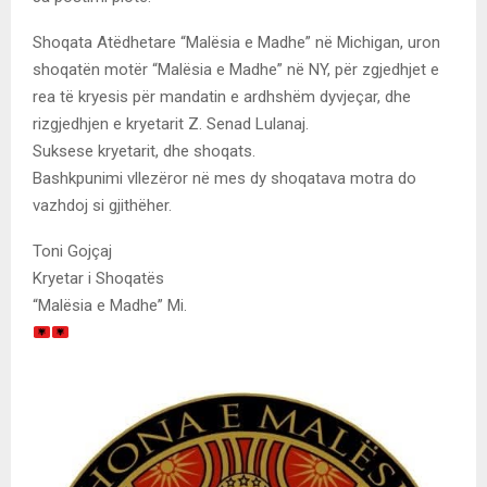
Shoqata Atëdhetare “Malësia e Madhe” në Michigan, uron
shoqatën motër “Malësia e Madhe” në NY, për zgjedhjet e
rea të kryesis për mandatin e ardhshëm dyvjeçar, dhe
rizgjedhjen e kryetarit Z. Senad Lulanaj.
Suksese kryetarit, dhe shoqats.
Bashkpunimi vllezëror në mes dy shoqatava motra do
vazhdoj si gjithëher.
Toni Gojçaj
Kryetar i Shoqatës
“Malësia e Madhe” Mi.