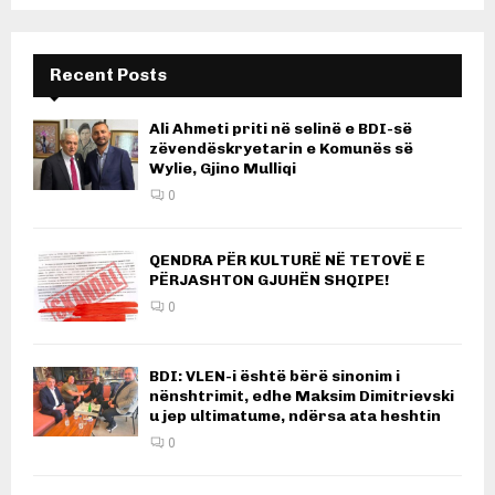
Recent Posts
Ali Ahmeti priti në selinë e BDI-së
zëvendëskryetarin e Komunës së
Wylie, Gjino Mulliqi
0
QENDRA PËR KULTURË NË TETOVË E
PËRJASHTON GJUHËN SHQIPE!
0
BDI: VLEN-i është bërë sinonim i
nënshtrimit, edhe Maksim Dimitrievski
u jep ultimatume, ndërsa ata heshtin
0