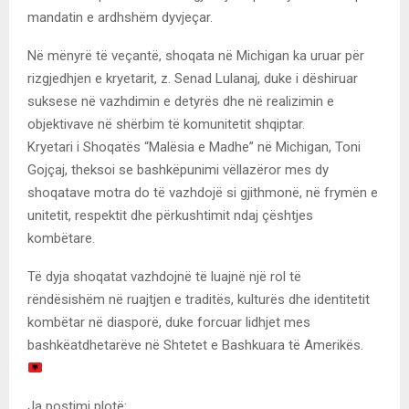
mandatin e ardhshëm dyvjeçar.
Në mënyrë të veçantë, shoqata në Michigan ka uruar për
rizgjedhjen e kryetarit, z. Senad Lulanaj, duke i dëshiruar
suksese në vazhdimin e detyrës dhe në realizimin e
objektivave në shërbim të komunitetit shqiptar.
Kryetari i Shoqatës “Malësia e Madhe” në Michigan, Toni
Gojçaj, theksoi se bashkëpunimi vëllazëror mes dy
shoqatave motra do të vazhdojë si gjithmonë, në frymën e
unitetit, respektit dhe përkushtimit ndaj çështjes
kombëtare.
Të dyja shoqatat vazhdojnë të luajnë një rol të
rëndësishëm në ruajtjen e traditës, kulturës dhe identitetit
kombëtar në diasporë, duke forcuar lidhjet mes
bashkëatdhetarëve në Shtetet e Bashkuara të Amerikës.
Ja postimi plotë: