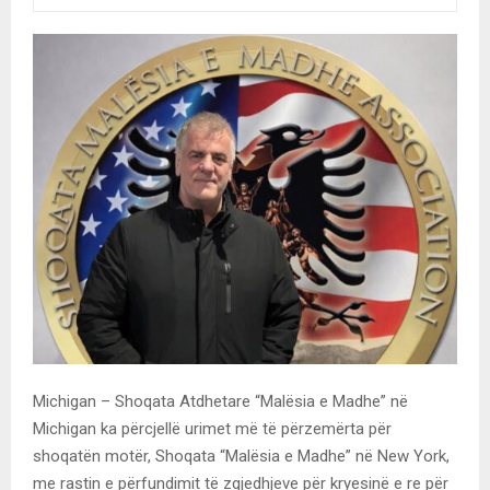
Michigan – Shoqata Atdhetare “Malësia e Madhe” në
Michigan ka përcjellë urimet më të përzemërta për
shoqatën motër, Shoqata “Malësia e Madhe” në New York,
me rastin e përfundimit të zgjedhjeve për kryesinë e re për