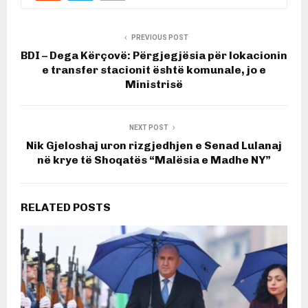
PREVIOUS POST
BDI – Dega Kërçovë: Përgjegjësia për lokacionin
e transfer stacionit është komunale, jo e
Ministrisë
NEXT POST
Nik Gjeloshaj uron rizgjedhjen e Senad Lulanaj
në krye të Shoqatës “Malësia e Madhe NY”
RELATED POSTS