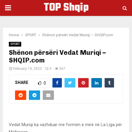
TOP Shqip
PRIMARY
MENU
Home
SPORT
Shënon përsëri Vedat Muriqi – SHQIP.com
SPORT
Shënon përsëri Vedat Muriqi –
SHQIP.com
February 19, 2023
0
567
SHARE
0
Vedat Muriqi ka vazhduar me formën e mirë në La Liga për
Mallorcan