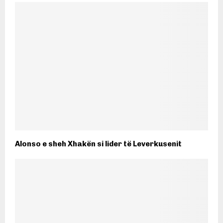
Alonso e sheh Xhakën si lider të Leverkusenit