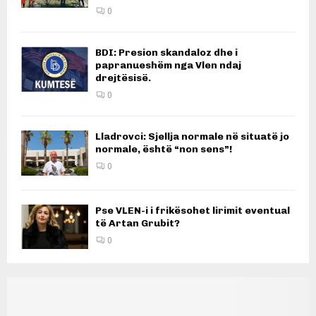
0
BDI: Presion skandaloz dhe i
papranueshëm nga Vlen ndaj
drejtësisë.
0
Lladrovci: Sjellja normale në situatë jo
normale, është “non sens”!
0
Pse VLEN-i i frikësohet lirimit eventual
të Artan Grubit?
0