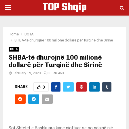
TOP Shqip
PRIMARY
MENU
Home
BOTA
SHBA-të dhurojnë 100 milionë dollarë për Turqinë dhe Sirinë
BOTA
SHBA-të dhurojnë 100 milionë
dollarë për Turqinë dhe Sirinë
February 19, 2023
0
463
SHARE
0
Sot Shtetet e Bashkuara kanë njoftuar se po ndajnë një