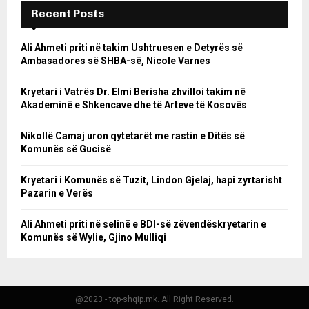
Recent Posts
Ali Ahmeti priti në takim Ushtruesen e Detyrës së
Ambasadores së SHBA-së, Nicole Varnes
Kryetari i Vatrës Dr. Elmi Berisha zhvilloi takim në
Akademinë e Shkencave dhe të Arteve të Kosovës
Nikollë Camaj uron qytetarët me rastin e Ditës së
Komunës së Gucisë
Kryetari i Komunës së Tuzit, Lindon Gjelaj, hapi zyrtarisht
Pazarin e Verës
Ali Ahmeti priti në selinë e BDI-së zëvendëskryetarin e
Komunës së Wylie, Gjino Mulliqi
@2023 - top-shqip.mk. All Right Reserved.