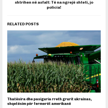
shtrihen në asfalt: Të na ngrejë shteti, jo
policia!
RELATED POSTS
Thatësira dhe pasiguria rreth grurit ukrainas,
shqetësim për fermerët amerikanë