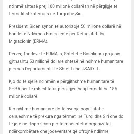
ndihmë shtesë prej 100 milionë dollarësh në përgjigje të
tërmetit shkatërrues në Turqi dhe Siri.
Presidenti Biden synon të autorizojë 50 milionë dollarë në
Fondet e Ndihmës Emergjente për Refugjatët dhe
Migracionin (ERMA).
Përveç fondeve të ERMA-s, Shtetet e Bashkuara po japin
gjithashtu 50 milionë dollarë shtesë në ndihmë humanitare
përmes Departamentit të Shtetit dhe USAID-it.
Kjo do të sjellë ndihmën e përgjithshme humanitare të
SHBA për të mbështetur përgjigjen ndaj tërmetit në 185
milionë dollarë.
Kjo ndihmë humanitare do të synojë popullatat e
cenueshme të prekura nga tërmeti në Turqi dhe Siri dhe do
të jetë në dispozicion për të mbështetur organizatat
ndërkombëtare dhe joqeveritare që ofrojnë ndihmë.