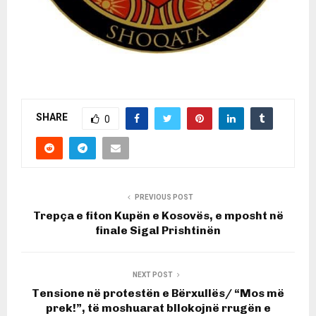
SHARE
0
PREVIOUS POST
Trepça e fiton Kupën e Kosovës, e mposht në
finale Sigal Prishtinën
NEXT POST
Tensione në protestën e Bërxullës/ “Mos më
prek!”, të moshuarat bllokojnë rrugën e