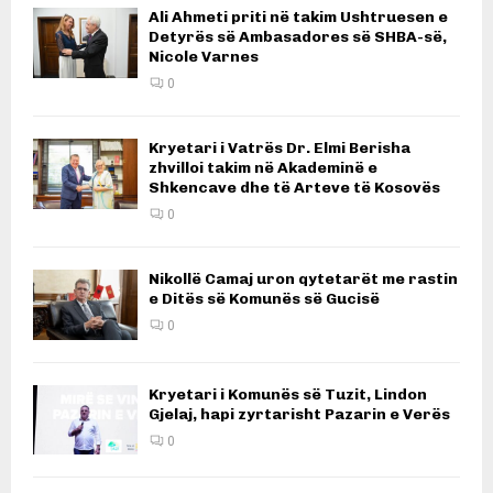
Ali Ahmeti priti në takim Ushtruesen e
Detyrës së Ambasadores së SHBA-së,
Nicole Varnes
0
Kryetari i Vatrës Dr. Elmi Berisha
zhvilloi takim në Akademinë e
Shkencave dhe të Arteve të Kosovës
0
Nikollë Camaj uron qytetarët me rastin
e Ditës së Komunës së Gucisë
0
Kryetari i Komunës së Tuzit, Lindon
Gjelaj, hapi zyrtarisht Pazarin e Verës
0