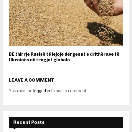
​BE thirrje Rusisë të lejojë dërgesat e drithërave të
Ukrainës në tregjet globale
LEAVE A COMMENT
You must be
logged in
to post a comment.
Recent Posts