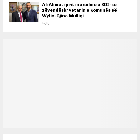
Ali Ahmeti priti në selinë e BDI-së
zëvendëskryetarin e Komunës së
Wylie, Gjino Mulliqi
0