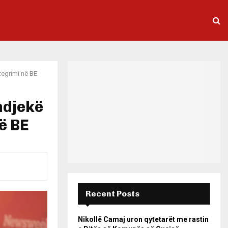
tegrimi në BE
ndjekë
ë BE
Recent Posts
Nikollë Camaj uron qytetarët me rastin