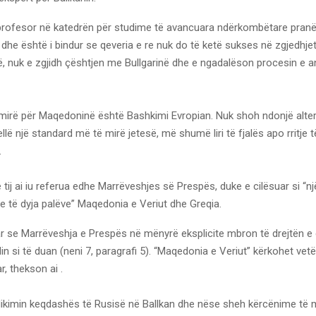
profesor në katedrën për studime të avancuara ndërkombëtare pranë u
dhe është i bindur se qeveria e re nuk do të ketë sukses në zgjedhj
ë, nuk e zgjidh çështjen me Bullgarinë dhe e ngadalëson procesin e a
 mirë për Maqedoninë është Bashkimi Evropian. Nuk shoh ndonjë altern
llë një standard më të mirë jetesë, më shumë liri të fjalës apo rritje të
.
tij ai iu referua edhe Marrëveshjes së Prespës, duke e cilësuar si “nj
 e të dyja palëve” Maqedonia e Veriut dhe Greqia.
r se Marrëveshja e Prespës në mënyrë eksplicite mbron të drejtën e
in si të duan (neni 7, paragrafi 5). “Maqedonia e Veriut” kërkohet ve
r, thekson ai .
ndikimin keqdashës të Rusisë në Ballkan dhe nëse sheh kërcënime t