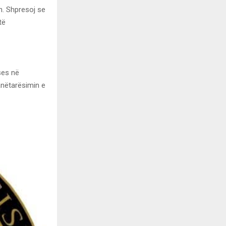
. Shpresoj se
të
ses në
anëtarësimin e