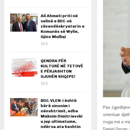
Ali Ahmeti priti në
selinë e BDI-së
zëvendëskryetarin e
Komunës së Wylie,
Gjino Mulliqi
0
QENDRA PËR
KULTURË NË TETOVË
E PËRJASHTON
GJUHËN SHQIPE!
0
BDI: VLEN-i është
bërë sinonim i
Pas zgjedhjev
nënshtrimit, edhe
orientuar djat
Maksim Dimitrievski
u jep ultimatume,
rruga më e mir
ndërsa ata heshtin
Daniel Server, 