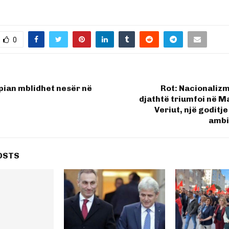
0
pian mblidhet nesër në
Rot: Nacionalizmi
djathtë triumfoi në 
Veriut, një goditj
ambi
OSTS