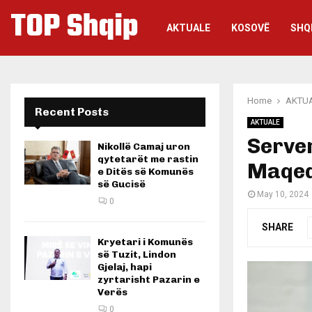
TOP Shqip
AKTUALE
KOSOVË
SHQ
Home
AKTU
Recent Posts
AKTUALE
Server
Nikollë Camaj uron
qytetarët me rastin
Maqedo
e Ditës së Komunës
së Gucisë
May 10, 2024
0
SHARE
Kryetari i Komunës
së Tuzit, Lindon
Gjelaj, hapi
zyrtarisht Pazarin e
Verës
0