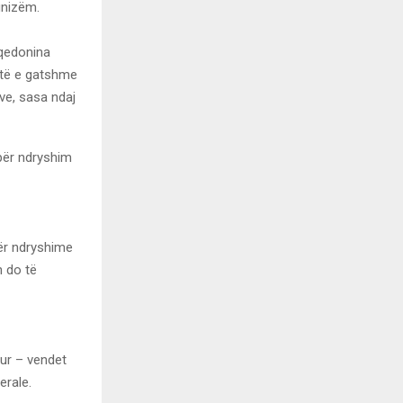
unizëm.
aqedonina
htë e gatshme
eve, sasa ndaj
për ndryshim
për ndryshime
n do të
hur – vendet
erale.