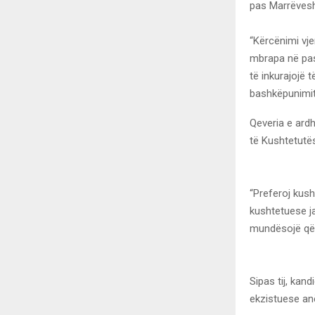
pas Marrëvesh
“Kërcënimi vje
mbrapa në pas
të inkurajojë 
bashkëpunimit 
Qeveria e ard
të Kushtetutë
“Preferoj kush
kushtetuese ja
mundësojë që 
Sipas tij, kan
ekzistuese anë