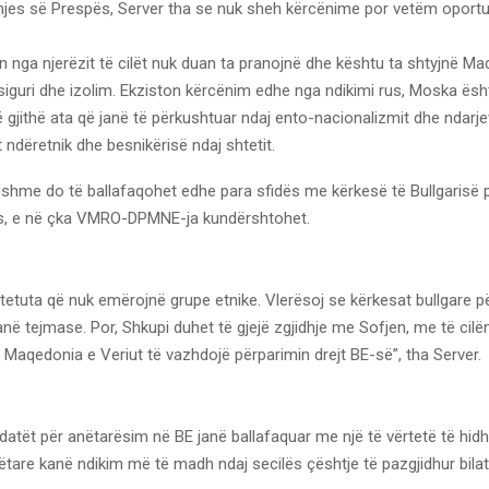
jes së Prespës, Server tha se nuk sheh kërcënime por vetëm oport
n nga njerëzit të cilët nuk duan ta pranojnë dhe kështu ta shtyjnë M
iguri dhe izolim. Ekziston kërcënim edhe nga ndikimi rus, Moska ës
të gjithë ata që janë të përkushtuar ndaj ento-nacionalizmit dhe ndarj
ndëretnik dhe besnikërisë ndaj shtetit.
hshme do të ballafaqohet edhe para sfidës me kërkesë të Bullgarisë 
s, e në çka VMRO-DPMNE-ja kundërshtohet.
tetuta që nuk emërojnë grupe etnike. Vlerësoj se kërkesat bullgare 
në tejmase. Por, Shkupi duhet të gjejë zgjidhje me Sofjen, me të cilë
Maqedonia e Veriut të vazhdojë përparimin drejt BE-së”, tha Server.
didatët për anëtarësim në BE janë ballafaquar me një të vërtetë të hid
tare kanë ndikim më të madh ndaj secilës çështje të pazgjidhur bilat