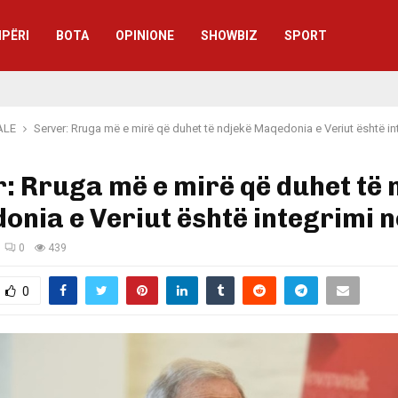
IPËRI
BOTA
OPINIONE
SHOWBIZ
SPORT
ALE
Server: Rruga më e mirë që duhet të ndjekë Maqedonia e Veriut është in
: Rruga më e mirë që duhet të 
nia e Veriut është integrimi n
0
439
0