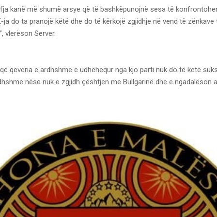
fja kanë më shumë arsye që të bashkëpunojnë sesa të konfrontohen
 do ta pranojë këtë dhe do të kërkojë zgjidhje në vend të zënkave 
 vlerëson Server.
 që qeveria e ardhshme e udhëhequr nga kjo parti nuk do të ketë suk
rdhshme nëse nuk e zgjidh çështjen me Bullgarinë dhe e ngadalëson 