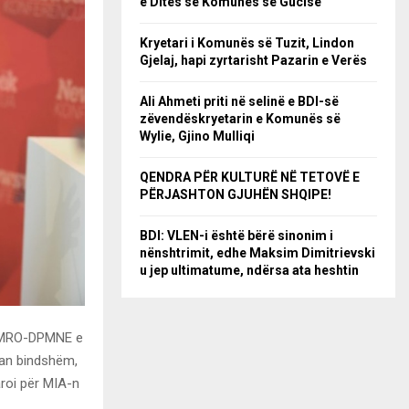
e Ditës së Komunës së Gucisë
Kryetari i Komunës së Tuzit, Lindon
Gjelaj, hapi zyrtarisht Pazarin e Verës
Ali Ahmeti priti në selinë e BDI-së
zëvendëskryetarin e Komunës së
Wylie, Gjino Mulliqi
QENDRA PËR KULTURË NË TETOVË E
PËRJASHTON GJUHËN SHQIPE!
BDI: VLEN-i është bërë sinonim i
nënshtrimit, edhe Maksim Dimitrievski
u jep ultimatume, ndërsa ata heshtin
t VMRO-DPMNE e
tuan bindshëm,
aroi për MIA-n