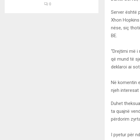
0
Server është 
Xhon Hopkins 
nëse, siç thot
BE.
“Drejtimi më i
që mund të sje
deklaroi ai sot
Në komentin e 
njeh interesat
Duhet theksua
ta quajnë vend
përdorim zyrta
I pyetur për 