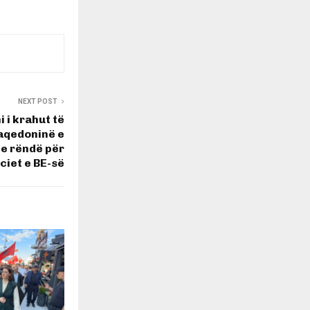
NEXT POST
 i krahut të
Maqedoninë e
e e rëndë për
ciet e BE-së