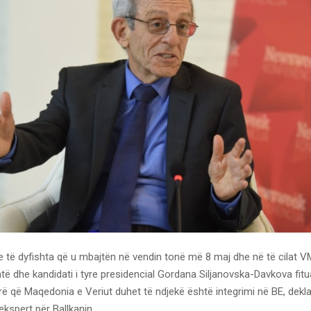
e të dyfishta që u mbajtën në vendin tonë më 8 maj dhe në të cila
htë dhe kandidati i tyre presidencial Gordana Siljanovska-Davkova fi
ë që Maqedonia e Veriut duhet të ndjekë është integrimi në BE, dekl
ekspert për Ballkanin.