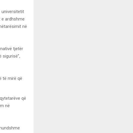
niversitetit
et e ardhshme
nëtarësimit në
ativë tjetër
 sigurisë”,
ë të mirë që
 qytetarëve që
tëm në
ë mundshme