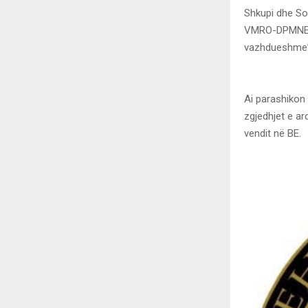
Shkupi dhe So
VMRO-DPMNE-ja
vazhdueshme”,
Ai parashikon
zgjedhjet e a
vendit në BE.