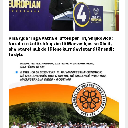
Rina Ajdari nga vatra e luftës për liri, Shipkovica:
Nuk do të ketë shfuqizim të Marveshjes së Ohrit,
shqiptarët nuk do të jenë kurrë qytetarë të rendit
të dytë