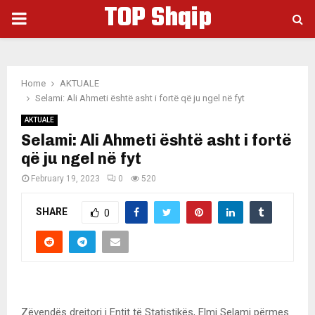
TOP Shqip
PRIMARY
MENU
Home
AKTUALE
Selami: Ali Ahmeti është asht i fortë që ju ngel në fyt
AKTUALE
Selami: Ali Ahmeti është asht i fortë
që ju ngel në fyt
February 19, 2023
0
520
SHARE
0
Zëvendës drejtori i Entit të Statistikës, Elmi Selami përmes