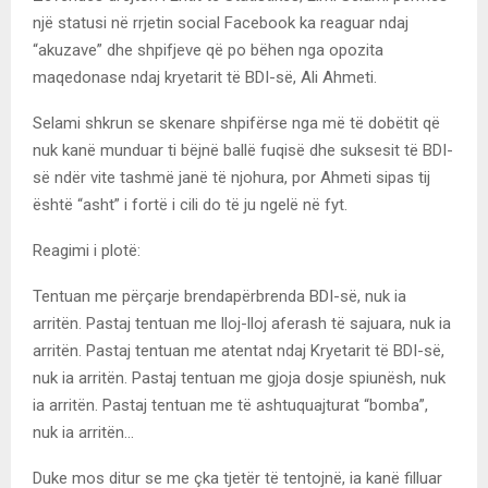
një statusi në rrjetin social Facebook ka reaguar ndaj
“akuzave” dhe shpifjeve që po bëhen nga opozita
maqedonase ndaj kryetarit të BDI-së, Ali Ahmeti.
Selami shkrun se skenare shpifërse nga më të dobëtit që
nuk kanë munduar ti bëjnë ballë fuqisë dhe suksesit të BDI-
së ndër vite tashmë janë të njohura, por Ahmeti sipas tij
është “asht” i fortë i cili do të ju ngelë në fyt.
Reagimi i plotë:
Tentuan me përçarje brendapërbrenda BDI-së, nuk ia
arritën. Pastaj tentuan me lloj-lloj aferash të sajuara, nuk ia
arritën. Pastaj tentuan me atentat ndaj Kryetarit të BDI-së,
nuk ia arritën. Pastaj tentuan me gjoja dosje spiunësh, nuk
ia arritën. Pastaj tentuan me të ashtuquajturat “bomba”,
nuk ia arritën…
Duke mos ditur se me çka tjetër të tentojnë, ia kanë filluar