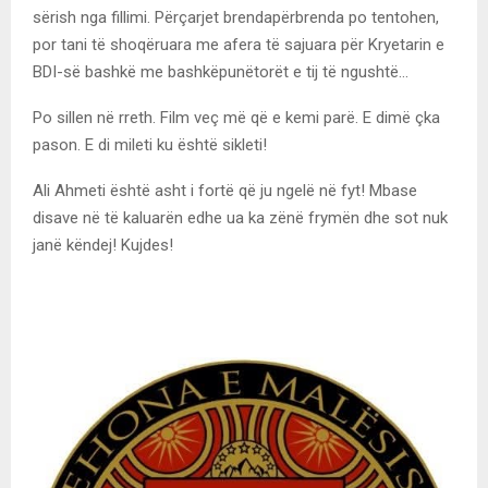
sërish nga fillimi. Përçarjet brendapërbrenda po tentohen,
por tani të shoqëruara me afera të sajuara për Kryetarin e
BDI-së bashkë me bashkëpunëtorët e tij të ngushtë…
Po sillen në rreth. Film veç më që e kemi parë. E dimë çka
pason. E di mileti ku është sikleti!
Ali Ahmeti është asht i fortë që ju ngelë në fyt! Mbase
disave në të kaluarën edhe ua ka zënë frymën dhe sot nuk
janë këndej! Kujdes!