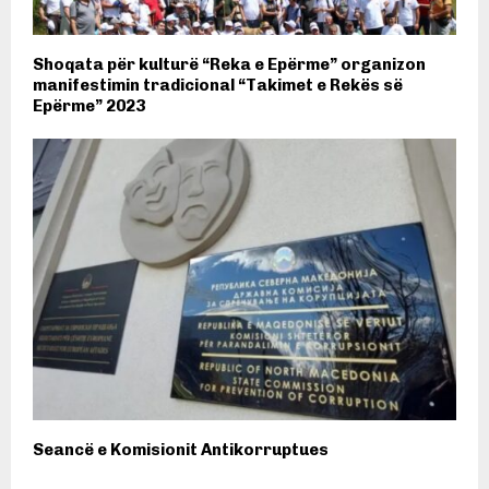
Shoqata për kulturë “Reka e Epërme” organizon
manifestimin tradicional “Takimet e Rekës së
Epërme” 2023
Seancë e Komisionit Antikorruptues