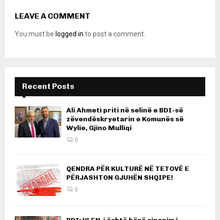
LEAVE A COMMENT
You must be
logged in
to post a comment.
Recent Posts
Ali Ahmeti priti në selinë e BDI-së
zëvendëskryetarin e Komunës së
Wylie, Gjino Mulliqi
0
QENDRA PËR KULTURË NË TETOVË E
PËRJASHTON GJUHËN SHQIPE!
0