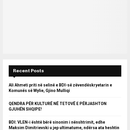
Recent Posts
Ali Ahmeti priti në selinë e BDI-së zëvendëskryetarin e
Komunës së Wylie, Gjino Mulliqi
QENDRA PËR KULTURË NË TETOVË E PËRJASHTON
GJUHËN SHQIPE!
BDI: VLEN-i është bërë sinonim i nënshtrimit, edhe
Maksim Dimitrievski u jep ultimatume, ndërsa ata heshtin