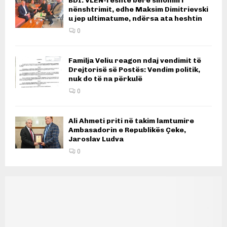
BDI: VLEN-i është bërë sinonim i
nënshtrimit, edhe Maksim Dimitrievski
u jep ultimatume, ndërsa ata heshtin
0
Familja Veliu reagon ndaj vendimit të
Drejtorisë së Postës: Vendim politik,
nuk do të na përkulë
0
Ali Ahmeti priti në takim lamtumire
Ambasadorin e Republikës Çeke,
Jaroslav Ludva
0