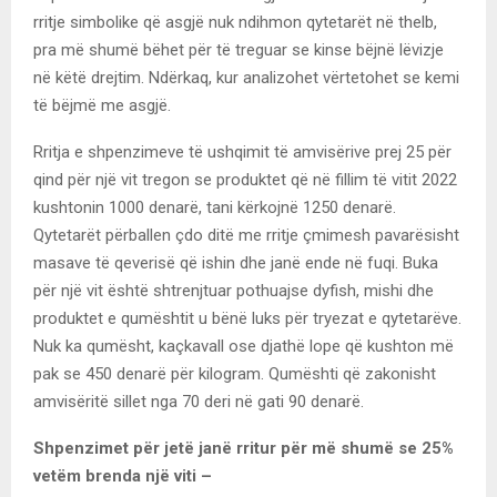
rritje simbolike që asgjë nuk ndihmon qytetarët në thelb,
pra më shumë bëhet për të treguar se kinse bëjnë lëvizje
në këtë drejtim. Ndërkaq, kur analizohet vërtetohet se kemi
të bëjmë me asgjë.
Rritja e shpenzimeve të ushqimit të amvisërive prej 25 për
qind për një vit tregon se produktet që në fillim të vitit 2022
kushtonin 1000 denarë, tani kërkojnë 1250 denarë.
Qytetarët përballen çdo ditë me rritje çmimesh pavarësisht
masave të qeverisë që ishin dhe janë ende në fuqi. Buka
për një vit është shtrenjtuar pothuajse dyfish, mishi dhe
produktet e qumështit u bënë luks për tryezat e qytetarëve.
Nuk ka qumësht, kaçkavall ose djathë lope që kushton më
pak se 450 denarë për kilogram. Qumështi që zakonisht
amvisëritë sillet nga 70 deri në gati 90 denarë.
Shpenzimet për jetë janë rritur për më shumë se 25%
vetëm brenda një viti –