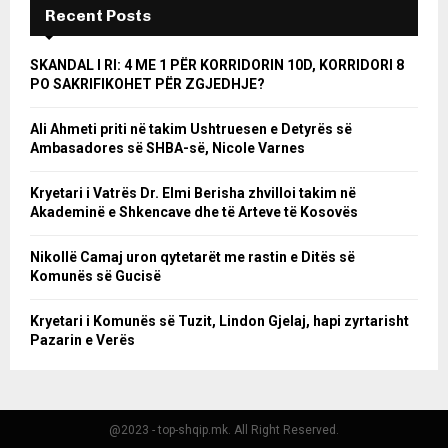
Recent Posts
SKANDAL I RI: 4 ME 1 PËR KORRIDORIN 10D, KORRIDORI 8
PO SAKRIFIKOHET PËR ZGJEDHJE?
Ali Ahmeti priti në takim Ushtruesen e Detyrës së
Ambasadores së SHBA-së, Nicole Varnes
Kryetari i Vatrës Dr. Elmi Berisha zhvilloi takim në
Akademinë e Shkencave dhe të Arteve të Kosovës
Nikollë Camaj uron qytetarët me rastin e Ditës së
Komunës së Gucisë
Kryetari i Komunës së Tuzit, Lindon Gjelaj, hapi zyrtarisht
Pazarin e Verës
@2023 - top-shqip.mk. All Right Reserved.