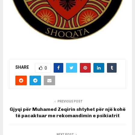
SHARE
0
PREVIOUS POST
Gjyqi për Muhamed Zeqirin shtyhet për një kohë
të pacaktuar me rekomandimin e psikiatrit
NEXT POST