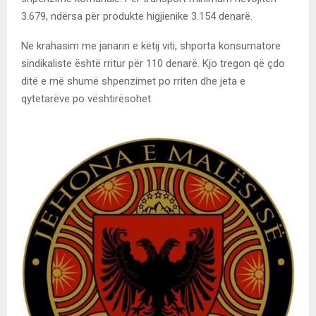
3.679, ndërsa për produkte higjienike 3.154 denarë.
Në krahasim me janarin e këtij viti, shporta konsumatore
sindikaliste është rritur për 110 denarë. Kjo tregon që çdo
ditë e më shumë shpenzimet po rriten dhe jeta e
qytetarëve po vështirësohet.