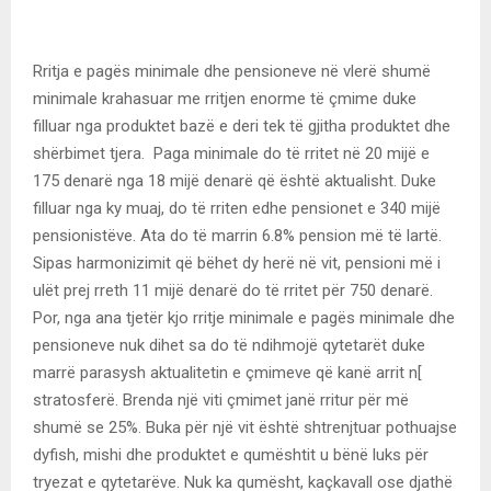
Rritja e pagës minimale dhe pensioneve në vlerë shumë
minimale krahasuar me rritjen enorme të çmime duke
filluar nga produktet bazë e deri tek të gjitha produktet dhe
shërbimet tjera. Paga minimale do të rritet në 20 mijë e
175 denarë nga 18 mijë denarë që është aktualisht. Duke
filluar nga ky muaj, do të rriten edhe pensionet e 340 mijë
pensionistëve. Ata do të marrin 6.8% pension më të lartë.
Sipas harmonizimit që bëhet dy herë në vit, pensioni më i
ulët prej rreth 11 mijë denarë do të rritet për 750 denarë.
Por, nga ana tjetër kjo rritje minimale e pagës minimale dhe
pensioneve nuk dihet sa do të ndihmojë qytetarët duke
marrë parasysh aktualitetin e çmimeve që kanë arrit n[
stratosferë. Brenda një viti çmimet janë rritur për më
shumë se 25%. Buka për një vit është shtrenjtuar pothuajse
dyfish, mishi dhe produktet e qumështit u bënë luks për
tryezat e qytetarëve. Nuk ka qumësht, kaçkavall ose djathë