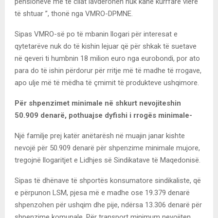
pensioneve me të cilat lavdërohen nuk kanë kurrfarë vlere
të shtuar ”, thonë nga VMRO-DPMNE.
Sipas VMRO-së po të mbanin llogari për interesat e
qytetarëve nuk do të kishin lejuar që për shkak të suetave
në qeveri ti humbnin 18 milion euro nga eurobondi, por ato
para do të ishin përdorur për rritje më të madhe të rrogave,
apo ulje më të mëdha të çmimit të produkteve ushqimore.
Për shpenzimet minimale në shkurt nevojiteshin
50.909 denarë, pothuajse dyfishi i rrogës minimale-
Një familje prej katër anëtarësh në muajin janar kishte
nevojë për 50.909 denarë për shpenzime minimale mujore,
tregojnë llogaritjet e Lidhjes së Sindikatave të Maqedonisë.
Sipas të dhënave të shportës konsumatore sindikaliste, që
e përpunon LSM, pjesa më e madhe ose 19.379 denarë
shpenzohen për ushqim dhe pije, ndërsa 13.306 denarë për
shpenzime komunale. Për transport minimum nevojiten