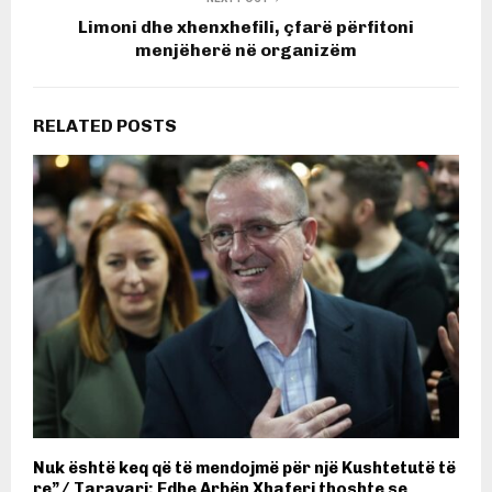
Limoni dhe xhenxhefili, çfarë përfitoni
menjëherë në organizëm
RELATED POSTS
Nuk është keq që të mendojmë për një Kushtetutë të
re”/ Taravari: Edhe Arbën Xhaferi thoshte se