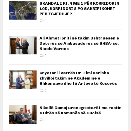
SKANDAL I RI: 4 ME 1 PËR KORRIDORIN
10D, KORRIDORI 8 PO SAKRIFIKOHET
PËR ZGJEDHJE?
0
Ali Ahmeti priti në takim Ushtruesen e
Detyrës së Ambasadores së SHBA-së,
Nicole Varnes
0
Kryetari i Vatrës Dr. Elmi Berisha
zhvilloi takim në Akademinë e
Shkencave dhe të Arteve të Kosovës
0
Nikollë Camaj uron qytetarët me rastin
e Ditës së Komunës së Gucisë
0