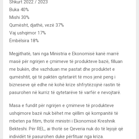
Shkurt 2022 / 2023
Buka 40%
Mishi 30%
Qumësht, djathë, vezë 37%
Vaj ushqimor 17%
Ëmbëlsira 18%
Megjithatë, tani nga Ministria e Ekonomisë kanë marrë
masë për ngrirjen e çmimeve të produkteve bazë, filluan
me bukën, dhe vazhduan me pastat dhe produktet e
qumështit, që të paktën qytetarët të mos jenë peng i
bizneseve që edhe në kohë krize shfrytëzojnë rastin të
pasurohen në kurriz të qytetarëve të varfër e nevojtarë.
Masa e fundit për ngrirjen e çmimeve të produkteve
ushqimore bazë nuk bëhet me qëllim që kompanitë të
mbeten pa fitim, thotë ministri i Ekonomisë Kreshnik
Bekteshi. Për REL, ai thotë se Qeveria nuk do të lejojë që
individët të pasurohen duke përfituar nga kriza.