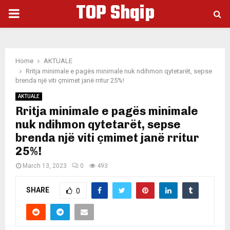
TOP Shqip
PRIMARY
MENU
Home
AKTUALE
Rritja minimale e pagës minimale nuk ndihmon qytetarët, sepse
brenda një viti çmimet janë rritur 25%!
AKTUALE
Rritja minimale e pagës minimale
nuk ndihmon qytetarët, sepse
brenda një viti çmimet janë rritur
25%!
March 13, 2023
0
493
SHARE
0