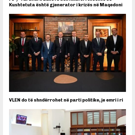
Kushtetuta është gjenerator i krizës në Maqedoni
VLEN do të shndërrohet në parti politike, je emri i ri