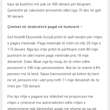
lope që kushton më pak se 450 denarë për kilogram.
Qumështi që zakonisht amvisëritë sillet nga 70 deri në gati
90 denarë
.
Çmimet në stratosferë pagat në humnerë –
Sot Këshilli Ekonomik-Social pritet të sjell vendim për rritjen
e pagës minimale. Paga minimale të rritet në mbi 20 mijë e
175 denarë. Nga kjo rritje pritet të përfitojnë rreth 80 mijë
punëtorë të cilët marrin pagë minimale prej 18 mijë
denarësh. Duke filluar nga ky muaj, do të rriten edhe
pensionet e 340 mijë pensionistëve. Ata do të marrin 6.8%
pension më të lartë. Sipas harmonizimit që bëhet dy herë
në vit, pensioni më i ulët prej rreth 11 mijë denarësh do të
rritet për 750 denarë.
Por, kjo rritje e pagave kur shikohet në proporcion me
rritjen e çmimeve me automatizëm edhe rritjen e
shpenzimeve nuk vlerësohet asgjë më shumë se sa një