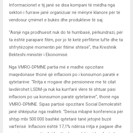
Informacionet e tij janë se disa kompani të mëdha nga
sektori i furrave janë organizuar në mënyrë klanore për të
vendosur çmimet e bukës dhe produkteve të saj.
“Asnjë nga prodhuesit nuk do të humbasë, përkundrazi, për
ta është paraparë fitim, por jo të ketë përfitime lufte dhe ta
shfrytëzojnë momentin për fitime shtesë”, tha Kreshnik
Bekteshi ministër i Ekonomisë.
Nga VMRO-DPMNE partia më e madhe opozitare
maqedonase thonë që inflacioni po i konsumon paratë e
qytetarëve. “Rritja e rrogave dhe pensioneve me të cilat
lavdërohet LSDM-ja nuk ka kurrfarë vlere të shtuar pasi
inflacioni po ua konsumon paratë qytetarëve”, thonë nga
VMRO-DPMNE. Sipas partisë opozitare Social Demokratët
janë shkëputur nga realiteti. “Derisa mbajnë konferenca për
shtyp mbi 500.000 bashkë qytetarë tanë jetojnë buzë
varfërisë. Inflacioni është 17,1% ndërsa rritja e pagave dhe