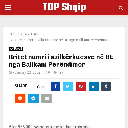
TOP Shqip
PRIMARY
MENU
Home
AKTUALE
Rritet numri i azilkërkuesve në BE nga Ballkani Perëndimor
AKTUALE
Rritet numri i azilkërkuesve në BE
nga Ballkani Perëndimor
February 22, 2023
0
487
SHARE
0
Afër 966.000 persona kanë kërkuar mbrojtje