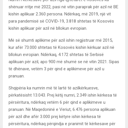
shënuar rritje më 2022, pasi në vitin paraprak për azil në BE
kishin aplikuar 2.360 persona. Ndërkaq, më 2019, një vit
para pandemisë së COVID-19, 3.818 shtetas të Kosovës
kishin aplikuar për azil në bllokun evropian.
Më së shumti aplikime për azil ishin regjistruar më 2015,
kur afër 73.000 shtetas të Kosovës kishin kërkuar azil në
bllokun evropian. Ndërkaq, 4.172 shtetas të Serbisë
aplikuan për azil, apo 900 më shumë se në vitin 2021. Sipas
të dhënave, vetëm 3 për qind e aplikimeve për azil u
pranuan.
Shqipëria ka numrin më të lartë të azilkërkuesve,
përkatësisht 13.043. Prej këtij numri, 2.349 ishin kërkesa të
përsëritura, ndërkaq vetëm 6 për qind e aplikimeve u
pranuan. Në Maqedoninë e Veriut, 6.476 persona aplikuan
për azil dhe afër 3.000 prej këtyre ishin kërkesa të
përsëritura, ndërkaq përqindja e pranimit të kërkesave për