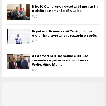
Nikollë Camaj uron qytetarët me rastin
e Ditës së Komunës së Gucisë
0
Kryetari i Komunës së Tuzit, Lindon
Gjelaj, hapi zyrtarisht Pazarin e Verës
0
Ali Ahmeti priti në selinë e BDI-së
zëvendëskryetarin e Komunës së
Wylie, Gjino Mulliqi
0