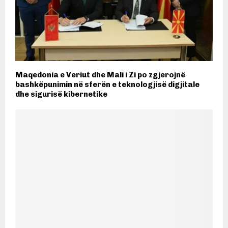
Maqedonia e Veriut dhe Mali i Zi po zgjerojnë
bashkëpunimin në sferën e teknologjisë digjitale
dhe sigurisë kibernetike