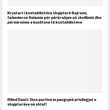
Kryetari i kontabilistëve shqiptarë Bajrami,
falenderon Selamin për përkrahjen në zhvillimin dhe
përmirsimin e kushteve të kontabilistëve
Rilind Dauti: Disa partive iu pengojnë privilegjet e
shqiptarëve në shtet!