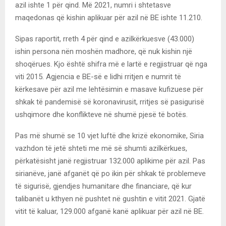
azil ishte 1 për qind. Më 2021, numri i shtetasve
maqedonas që kishin aplikuar për azil në BE ishte 11.210.
Sipas raportit, rreth 4 për qind e azilkërkuesve (43.000)
ishin persona nën moshën madhore, që nuk kishin një
shoqërues. Kjo është shifra më e lartë e regjistruar që nga
viti 2015. Agjencia e BE-së e lidhi rritjen e numrit të
kërkesave për azil me lehtësimin e masave kufizuese për
shkak të pandemisë së koronavirusit, rritjes së pasigurisë
ushqimore dhe konflikteve në shumë pjesë të botës.
Pas më shumë se 10 vjet luftë dhe krizë ekonomike, Siria
vazhdon të jetë shteti me më së shumti azilkërkues,
përkatësisht janë regjistruar 132.000 aplikime për azil. Pas
sirianëve, janë afganët që po ikin për shkak të problemeve
të sigurisë, gjendjes humanitare dhe financiare, që kur
talibanët u kthyen në pushtet në gushtin e vitit 2021. Gjatë
vitit të kaluar, 129.000 afganë kanë aplikuar për azil në BE.