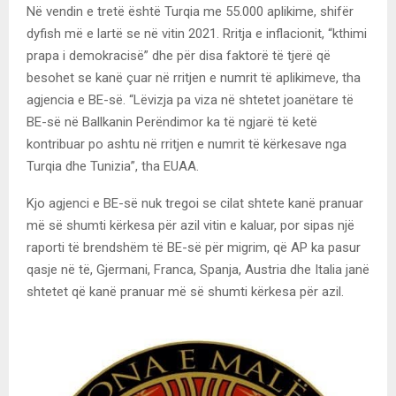
Në vendin e tretë është Turqia me 55.000 aplikime, shifër
dyfish më e lartë se në vitin 2021. Rritja e inflacionit, “kthimi
prapa i demokracisë” dhe për disa faktorë të tjerë që
besohet se kanë çuar në rritjen e numrit të aplikimeve, tha
agjencia e BE-së. “Lëvizja pa viza në shtetet joanëtare të
BE-së në Ballkanin Perëndimor ka të ngjarë të ketë
kontribuar po ashtu në rritjen e numrit të kërkesave nga
Turqia dhe Tunizia”, tha EUAA.
Kjo agjenci e BE-së nuk tregoi se cilat shtete kanë pranuar
më së shumti kërkesa për azil vitin e kaluar, por sipas një
raporti të brendshëm të BE-së për migrim, që AP ka pasur
qasje në të, Gjermani, Franca, Spanja, Austria dhe Italia janë
shtetet që kanë pranuar më së shumti kërkesa për azil.