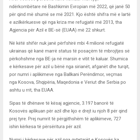
ndërkombëtare në Bashkimin Evropian më 2022, që janë 50
për qind më shumë se më 2021. Kjo është shifra më e lartë
e azilkërkuesve që nga kriza me refugjatë më 2013, tha
Agjencia për Azil e BE-së (EUAA) më 22 shkurt.
Në këtë shifër nuk janë përfshirë mbi 4 milionë refugjatë
ukrainas që kanë marrë status të posaçëm të mbrojtjes së
përkohshme nga BE-ja në marsin e vitit të kaluar. Shumica
e kërkesave për azil u bënë nga sirianët, afganët dhe turqit,
por numri i aplikimeve nga Ballkani Perëndimor, veçmas
nga Kosova, Shqipëria, Maqedonia e Veriut dhe Serbia po
ashtu u rrit, tha EUAA.
Sipas të dhënave të kësaj agjencie, 3.197 banorë të
Kosovës aplikuan për azil dhe kjo e drejt iu njoh 8 për qind
prej tyre. Prej numrit të përgjithshëm të aplikimeve, 727
ishin kërkesa të përsëritura për azil.
Numri i kërkesave për azil nga qytetarët e Kosovës ka