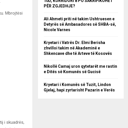
10D, KORRIDORI 8 PO SAKRIFIKOHET
.
PËR ZGJEDHJE?
u. Mbrojtësi
Ali Ahmeti priti në takim Ushtruesen e
Detyrës së Ambasadores së SHBA-së,
Nicole Varnes
Kryetari i Vatrës Dr. Elmi Berisha
zhvilloi takim në Akademinë e
Shkencave dhe të Arteve të Kosovës
Nikollë Camaj uron qytetarët me rastin
e Ditës së Komunës së Gucisë
Kryetari i Komunës së Tuzit, Lindon
Gjelaj, hapi zyrtarisht Pazarin e Verës
j i skuadrës,