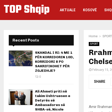
TOP Shqip
AKTUALE
KOSOVË
SHQ
Home
SPORT
Recent Posts
SPORT
Rrahma
SKANDAL I RI: 4 ME 1
PËR KORRIDORIN 10D,
Chels
KORRIDORI 8 PO
SAKRIFIKOHET PËR
February 15, 
ZGJEDHJE?
0
SHARE
Ali Ahmeti priti në
takim Ushtruesen e
Detyrës së
Ambasadores së
Amir Rrahmani
SHBA-së, Nicole