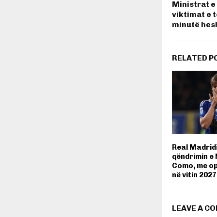
Ministrat e
viktimat e 
minutë hes
RELATED P
Real Madridi
qëndrimin e 
Como, me op
në vitin 2027
LEAVE A C