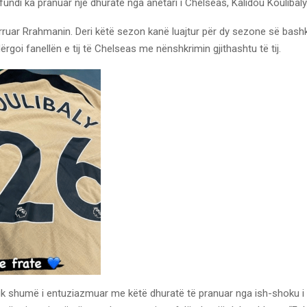
fundi ka pranuar një dhuratë nga anëtari i Chelseas, Kalidou Koulibaly
rruar Rrahmanin. Deri këtë sezon kanë luajtur për dy sezone së bashk
ërgoi fanellën e tij të Chelseas me nënshkrimin gjithashtu të tij.
k shumë i entuziazmuar me këtë dhuratë të pranuar nga ish-shoku i ti