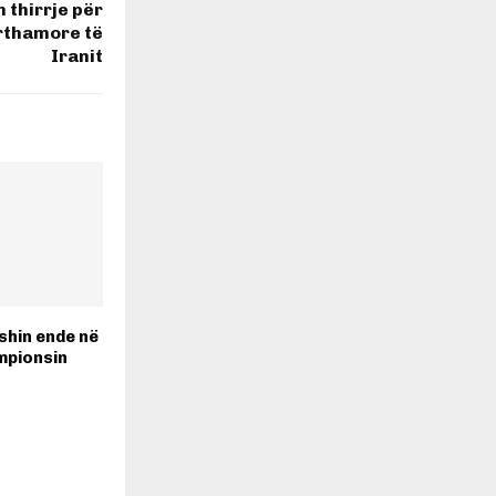
n thirrje për
ërthamore të
Iranit
ishin ende në
mpionsin