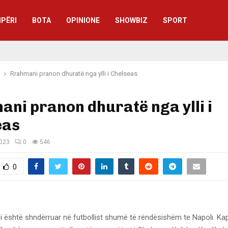
IPËRI
BOTA
OPINIONE
SHOWBIZ
SPORT
Rrahmani pranon dhuratë nga ylli i Chelseas
ni pranon dhuratë nga ylli i
eas
2023
0
546
0
 është shndërruar në futbollist shumë të rëndësishëm te Napoli. Kapi