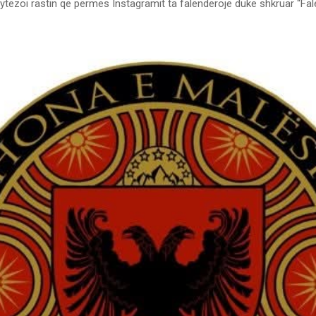
ytëzoi rastin që përmes Instagramit ta falënderojë duke shkruar “Fal