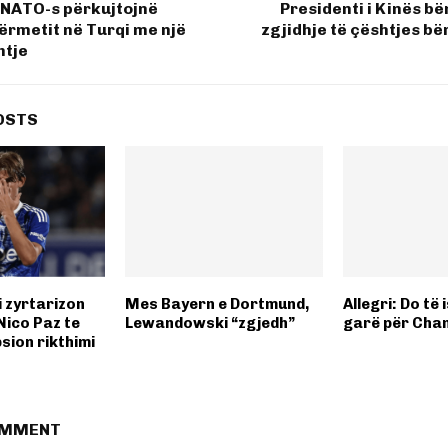
 NATO-s përkujtojnë
Presidenti i Kinës bë
tërmetit në Turqi me një
zgjidhje të çështjes b
htje
OSTS
 zyrtarizon
Mes Bayern e Dortmund,
Allegri: Do të 
Nico Paz te
Lewandowski “zgjedh”
garë për Cha
sion rikthimi
OMMENT