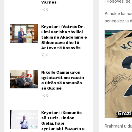
i Kosovës, së 
Varnes
0
Ai nuk e ka ha
senegalez ia d
Kryetari i Vatrës Dr.
Elmi Berisha zhvilloi
takim në Akademinë e
Shkencave dhe të
Arteve të Kosovës
0
Nikollë Camaj uron
qytetarët me rastin
e Ditës së Komunës
së Gucisë
0
Kryetari i Komunës
së Tuzit, Lindon
Gjelaj, hapi
Rrahmani u du
zyrtarisht Pazarin e