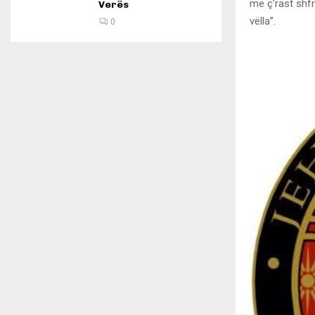
me ç’rast shfr
Verës
vëlla”.
0