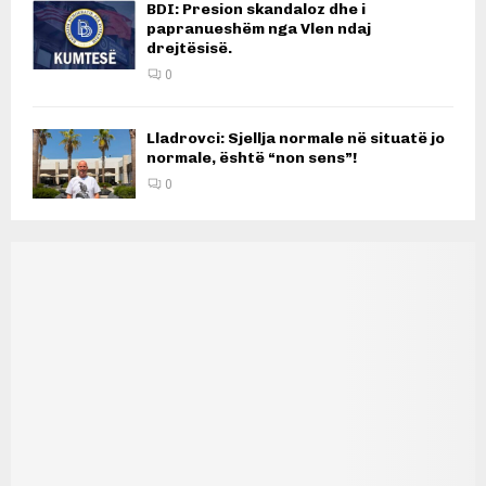
BDI: Presion skandaloz dhe i
papranueshëm nga Vlen ndaj
drejtësisë.
0
Lladrovci: Sjellja normale në situatë jo
normale, është “non sens”!
0