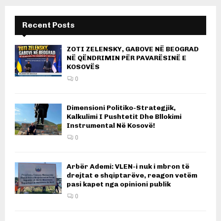
Recent Posts
ZOTI ZELENSKY, GABOVE NË BEOGRAD
NË QËNDRIMIN PËR PAVARËSINË E
KOSOVËS
0
Dimensioni Politiko-Strategjik,
Kalkulimi I Pushtetit Dhe Bllokimi
Instrumental Në Kosovë!
0
Arbër Ademi: VLEN-i nuk i mbron të
drejtat e shqiptarëve, reagon vetëm
pasi kapet nga opinioni publik
0