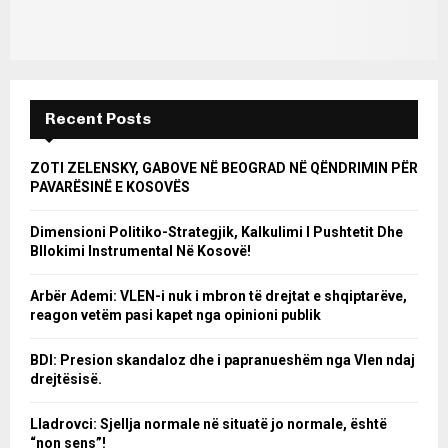
Recent Posts
ZOTI ZELENSKY, GABOVE NË BEOGRAD NË QËNDRIMIN PËR
PAVARËSINË E KOSOVËS
Dimensioni Politiko-Strategjik, Kalkulimi I Pushtetit Dhe
Bllokimi Instrumental Në Kosovë!
Arbër Ademi: VLEN-i nuk i mbron të drejtat e shqiptarëve,
reagon vetëm pasi kapet nga opinioni publik
BDI: Presion skandaloz dhe i papranueshëm nga Vlen ndaj
drejtësisë.
Lladrovci: Sjellja normale në situatë jo normale, është
“non sens”!