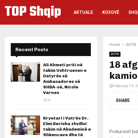
TOP Shqip
AKTUALE
KOSOVË
SHQ
Home
BOTA
Recent Posts
BOTA
18 afg
Ali Ahmeti priti në
takim Ushtruesen e
kamion
Detyrës së
Ambasadores së
February 19, 
SHBA-së, Nicole
Varnes
SHARE
0
Kryetari i Vatrës Dr.
Elmi Berisha zhvilloi
takim në Akademinë e
Prokurorët bul
Shkencave dhe të