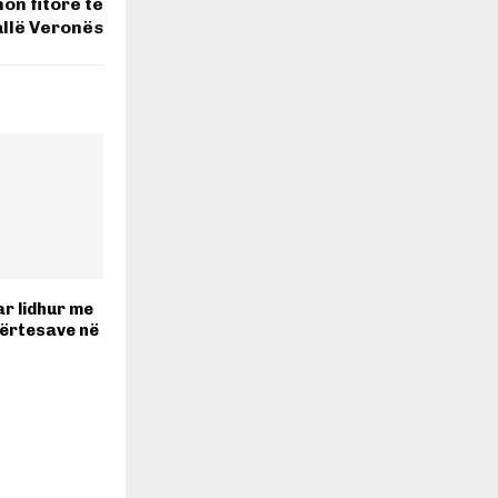
on fitore të
llë Veronës
ar lidhur me
dërtesave në