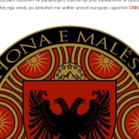
gohej nga vendi, po kërkohet me urdhër arresti europian, raporton
CNN