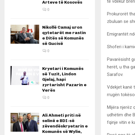
të vdekur bren
Arteve të Kosovës
0
Prokurorët tha
zbuluan se sh
Nikollë Camaj uron
qytetarët me rastin
Emigrantët ndo
e Ditës së Komunës
së Gucisë
Shoferi i kami
0
Pavarësisht go
herët, u tha 
Kryetari i Komunës
së Tuzit, Lindon
Sarafov.
Gjelaj, hapi
zyrtarisht Pazarin e
Vdekjet kanë tr
Verës
rrugën tokëso
0
Mijëra njerëz 
udhëtim dhe Bu
Ali Ahmeti priti në
selinë e BDI-së
fqinje vitin e k
zëvendëskryetarin e
Komunës së Wylie,
Pesë nga të ak