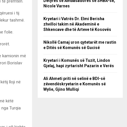
Detyrës së Ambasadores së SHBA-së,
e të premten.
Nicole Varnes
ruesi i tij
Kryetari i Vatrës Dr. Elmi Berisha
vdekur tashmë.
zhvilloi takim në Akademinë e
Shkencave dhe të Arteve të Kosovës
e folie.
Nikollë Camaj uron qytetarët me rastin
rorët.
e Ditës së Komunës së Gucisë
nte kamionin më
Kryetari i Komunës së Tuzit, Lindon
ori Borislav
Gjelaj, hapi zyrtarisht Pazarin e Verës
Ali Ahmeti priti në selinë e BDI-së
tij lloji në
zëvendëskryetarin e Komunës së
Wylie, Gjino Mulliqi
jnë këtë
e nga Turqia
, i cili kishte