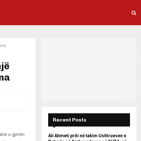
sona
jë
ona
Recent Posts
anë u gjetën
Ali Ahmeti priti në takim Ushtruesen e