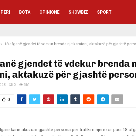
IPËRI
BOTA
OPINIONE
SHOWBIZ
SPORT
18 afganë gjendet të vdekur brenda një kamioni, aktakuzë për gjashtë per
anë gjendet të vdekur brenda n
i, aktakuzë për gjashtë pers
2023
0
561
0
lgarë kanë akuzuar gjashtë persona për trafikim njerëzor pasi 18 afg