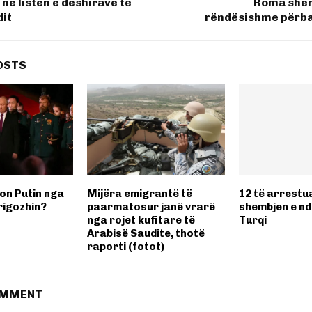
 në listën e dëshirave të
Roma shën
dit
rëndësishme përba
OSTS
on Putin nga
Mijëra emigrantë të
12 të arrestu
Prigozhin?
paarmatosur janë vrarë
shembjen e n
nga rojet kufitare të
Turqi
Arabisë Saudite, thotë
raporti (fotot)
OMMENT