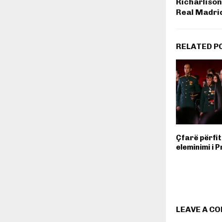
Richarlison
Real Madri
RELATED P
Çfarë përfit
eleminimi i 
LEAVE A C