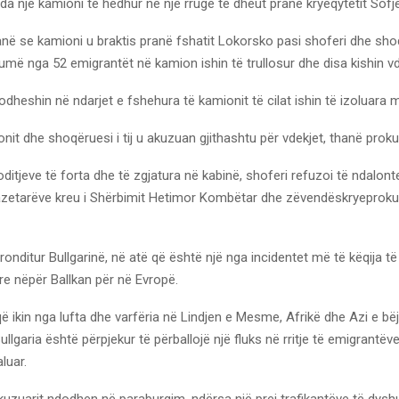
da një kamioni të hedhur në një rrugë të dheut pranë kryeqytetit Sofj
në se kamioni u braktis pranë fshatit Lokorsko pasi shoferi dhe shoqë
umë nga 52 emigrantët në kamion ishin të trullosur dhe disa kishin 
dheshin në ndarjet e fshehura të kamionit të cilat ishin të izoluara m
onit dhe shoqëruesi i tij u akuzuan gjithashtu për vdekjet, thanë proku
ditjeve të forta dhe të zgjatura në kabinë, shoferi refuzoi të ndalo
gazetarëve kreu i Shërbimit Hetimor Kombëtar dhe zëvendëskryeprokur
onditur Bullgarinë, në atë që është një nga incidentet më të këqija të kë
re nëpër Ballkan për në Evropë.
që ikin nga lufta dhe varfëria në Lindjen e Mesme, Afrikë dhe Azi e bë
llgaria është përpjekur të përballojë një fluks në rritje të emigrantëv
aluar.
uzuarit ndodhen në paraburgim, ndërsa një prej trafikantëve të dyshuar