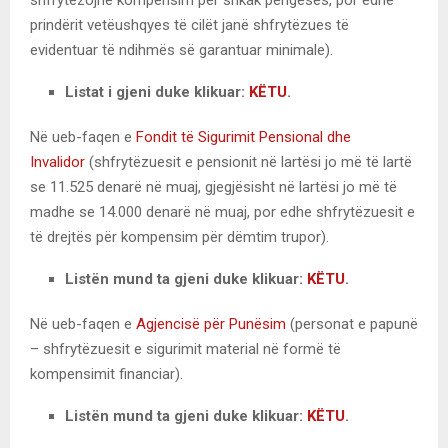
prindërit vetëushqyes të cilët janë shfrytëzues të
evidentuar të ndihmës së garantuar minimale).
Listat i gjeni duke klikuar:
KËTU
.
Në ueb-faqen e
Fondit të Sigurimit Pensional dhe
Invalidor
(shfrytëzuesit e pensionit në lartësi jo më të lartë
se 11.525 denarë në muaj, gjegjësisht në lartësi jo më të
madhe se 14.000 denarë në muaj, por edhe shfrytëzuesit e
të drejtës për kompensim për dëmtim trupor).
Listën mund ta gjeni duke klikuar:
KËTU
.
Në ueb-faqen e
Agjencisë për Punësim
(personat e papunë
– shfrytëzuesit e sigurimit material në formë të
kompensimit financiar).
Listën mund ta gjeni duke klikuar:
KËTU
.