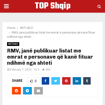
TOP Shqip
PRIMARY
MENU
Home
AKTUALE
RMV, janë publikuar listat me emrat e personave që kanë fituar
ndihmë nga shteti
AKTUALE
RMV, janë publikuar listat me
emrat e personave që kanë fituar
ndihmë nga shteti
February 7, 2023
0
493
SHARE
0