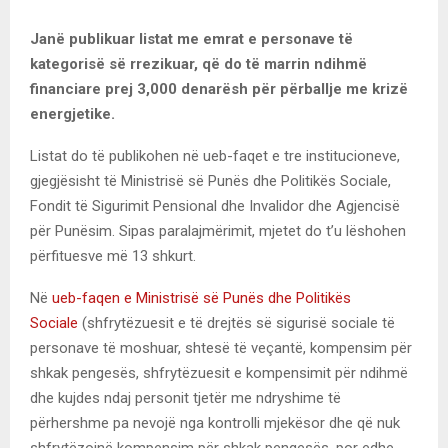
Janë publikuar listat me emrat e personave të
kategorisë së rrezikuar, që do të marrin ndihmë
financiare prej 3,000 denarësh për përballje me krizë
energjetike.
Listat do të publikohen në ueb-faqet e tre institucioneve,
gjegjësisht të Ministrisë së Punës dhe Politikës Sociale,
Fondit të Sigurimit Pensional dhe Invalidor dhe Agjencisë
për Punësim. Sipas paralajmërimit, mjetet do t’u lëshohen
përfituesve më 13 shkurt.
Në
ueb-faqen e Ministrisë së Punës dhe Politikës
Sociale
(shfrytëzuesit e të drejtës së sigurisë sociale të
personave të moshuar, shtesë të veçantë, kompensim për
shkak pengesës, shfrytëzuesit e kompensimit për ndihmë
dhe kujdes ndaj personit tjetër me ndryshime të
përhershme pa nevojë nga kontrolli mjekësor dhe që nuk
shfrytëzojnë kompensim për shkak pengesës, por edhe