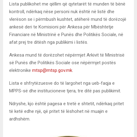
Lista publikohet me qëllim që qytetarët të munden të bënë
kontroll, ndërkaq nëse personi nuk është në listë dhe
vlerëson se i përmbush kushtet, atëherë mund të dorëzojë
ankesë deri te Komisioni për Ankesa për Mbështetje
Financiare në Ministrinë e Punës dhe Politikës Sociale, në
afat prej tre ditësh nga publikimi i listës.
Ankesa mund të dorëzohet nëpërmjet Arkivit të Ministrisë
së Punës dhe Politikës Sociale ose nëpërmjet postës
elektronike
mtsp@mtsp.gov.mk
.
Lista e shfrytëzuesve do të largohet nga ueb-faqja e
MPPS-së dhe institucioneve tjera, tre ditë pas publikimit.
Ndryshe, kjo është pagesa e tretë e shtetit, ndërkaq pritet
të ketë edhe një, që pritet të lëshohet në muajin e
ardhshëm.