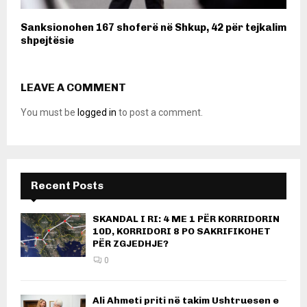
Sanksionohen 167 shoferë në Shkup, 42 për tejkalim
shpejtësie
LEAVE A COMMENT
You must be
logged in
to post a comment.
Recent Posts
SKANDAL I RI: 4 ME 1 PËR KORRIDORIN
10D, KORRIDORI 8 PO SAKRIFIKOHET
PËR ZGJEDHJE?
0
Ali Ahmeti priti në takim Ushtruesen e