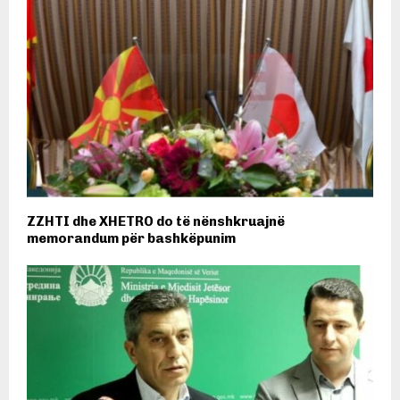
ZZHTI dhe XHETRO do të nënshkruajnë
memorandum për bashkëpunim