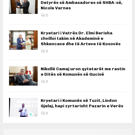
Detyrës së Ambasadores së SHBA-së,
Nicole Varnes
0
Kryetari i Vatrës Dr. Elmi Berisha
zhvilloi takim në Akademinë e
Shkencave dhe të Arteve të Kosovës
0
Nikollë Camaj uron qytetarët me rastin
e Ditës së Komunës së Gucisë
0
Kryetari i Komunës së Tuzit, Lindon
Gjelaj, hapi zyrtarisht Pazarin e Verës
0