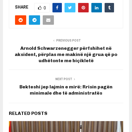
SHARE
0
PREVIOUS POST
Arnold Schwarzenegger përfshihet në
aksident, përplas me makinë një grua që po
udhëtonte me biçikletë
NEXT POST
Bekteshi jep lajmin e mirë: Rrisin pagën
minimale dhe të administratës
RELATED POSTS