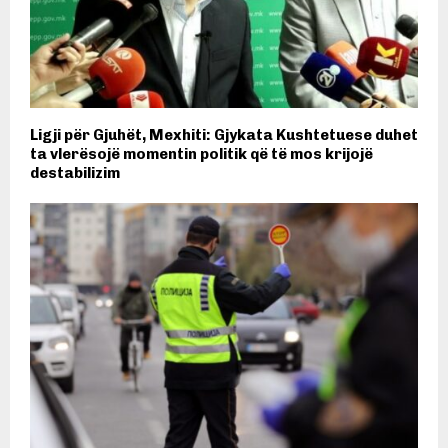
Ligji për Gjuhët, Mexhiti: Gjykata Kushtetuese duhet
ta vlerësojë momentin politik që të mos krijojë
destabilizim