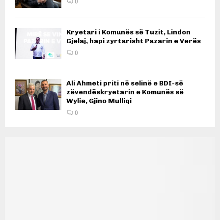
0
Kryetari i Komunës së Tuzit, Lindon
Gjelaj, hapi zyrtarisht Pazarin e Verës
0
Ali Ahmeti priti në selinë e BDI-së
zëvendëskryetarin e Komunës së
Wylie, Gjino Mulliqi
0