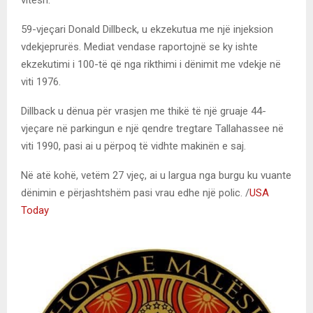
59-vjeçari Donald Dillbeck, u ekzekutua me një injeksion
vdekjeprurës. Mediat vendase raportojnë se ky ishte
ekzekutimi i 100-të që nga rikthimi i dënimit me vdekje në
viti 1976.
Dillback u dënua për vrasjen me thikë të një gruaje 44-
vjeçare në parkingun e një qendre tregtare Tallahassee në
viti 1990, pasi ai u përpoq të vidhte makinën e saj.
Në atë kohë, vetëm 27 vjeç, ai u largua nga burgu ku vuante
dënimin e përjashtshëm pasi vrau edhe një polic. /
USA
Today