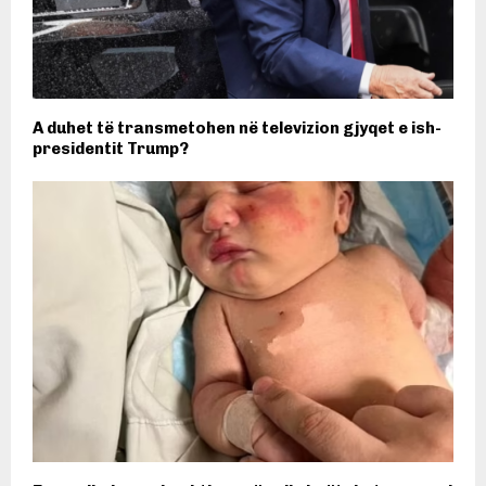
A duhet të transmetohen në televizion gjyqet e ish-
presidentit Trump?