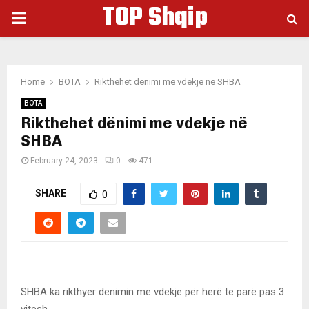
TOP Shqip
PRIMARY
MENU
Home
BOTA
Rikthehet dënimi me vdekje në SHBA
BOTA
Rikthehet dënimi me vdekje në
SHBA
February 24, 2023
0
471
SHARE
0
SHBA ka rikthyer dënimin me vdekje për herë të parë pas 3
vitesh.