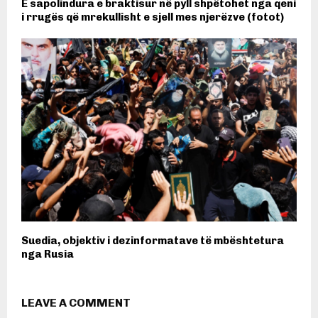
E sapolindura e braktisur në pyll shpëtohet nga qeni
i rrugës që mrekullisht e sjell mes njerëzve (fotot)
Suedia, objektiv i dezinformatave të mbështetura
nga Rusia
LEAVE A COMMENT