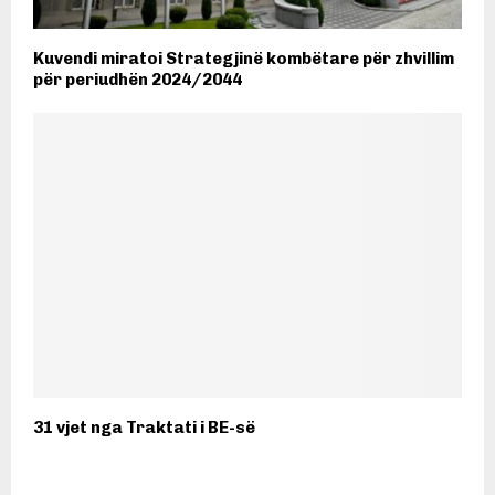
Kuvendi miratoi Strategjinë kombëtare për zhvillim
për periudhën 2024/2044
31 vjet nga Traktati i BE-së