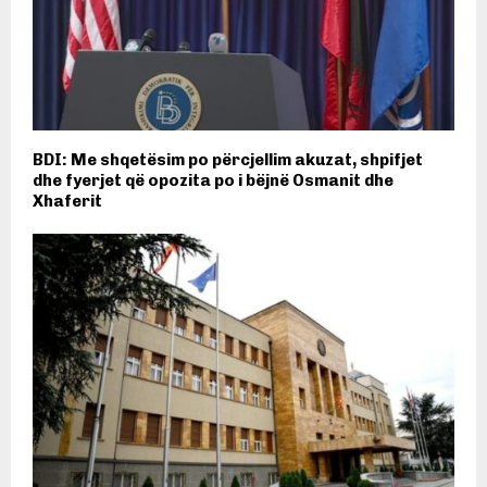
BDI: Me shqetësim po përcjellim akuzat, shpifjet
dhe fyerjet që opozita po i bëjnë Osmanit dhe
Xhaferit