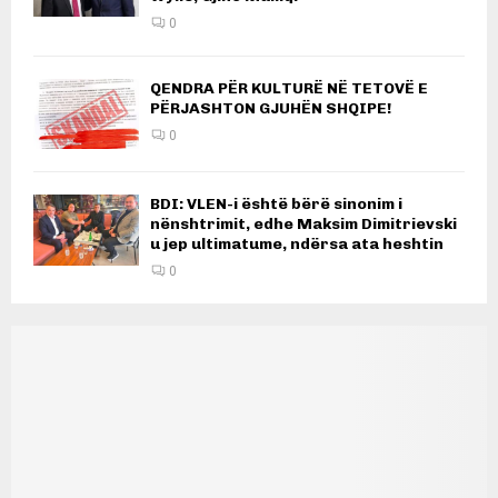
0
QENDRA PËR KULTURË NË TETOVË E
PËRJASHTON GJUHËN SHQIPE!
0
BDI: VLEN-i është bërë sinonim i
nënshtrimit, edhe Maksim Dimitrievski
u jep ultimatume, ndërsa ata heshtin
0