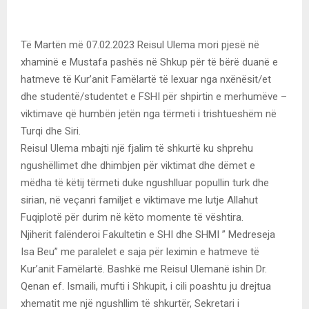
Të Martën më 07.02.2023 Reisul Ulema mori pjesë në
xhaminë e Mustafa pashës në Shkup për të bërë duanë e
hatmeve të Kur’anit Famëlartë të lexuar nga nxënësit/et
dhe studentë/studentet e FSHI për shpirtin e merhumëve –
viktimave që humbën jetën nga tërmeti i trishtueshëm në
Turqi dhe Siri.
Reisul Ulema mbajti një fjalim të shkurtë ku shprehu
ngushëllimet dhe dhimbjen për viktimat dhe dëmet e
mëdha të këtij tërmeti duke ngushlluar popullin turk dhe
sirian, në veçanri familjet e viktimave me lutje Allahut
Fuqiplotë për durim në këto momente të vështira.
Njiherit falënderoi Fakultetin e SHI dhe SHMI ” Medreseja
Isa Beu” me paralelet e saja për leximin e hatmeve të
Kur’anit Famëlartë. Bashkë me Reisul Ulemanë ishin Dr.
Qenan ef. Ismaili, mufti i Shkupit, i cili poashtu ju drejtua
xhematit me një ngushllim të shkurtër, Sekretari i