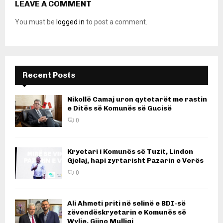
LEAVE A COMMENT
You must be
logged in
to post a comment.
Recent Posts
Nikollë Camaj uron qytetarët me rastin
e Ditës së Komunës së Gucisë
0
Kryetari i Komunës së Tuzit, Lindon
Gjelaj, hapi zyrtarisht Pazarin e Verës
0
Ali Ahmeti priti në selinë e BDI-së
zëvendëskryetarin e Komunës së
Wylie, Gjino Mulliqi