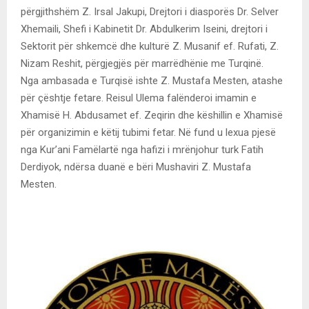
përgjithshëm Z. Irsal Jakupi, Drejtori i diasporës Dr. Selver
Xhemaili, Shefi i Kabinetit Dr. Abdulkerim Iseini, drejtori i
Sektorit për shkemcë dhe kulturë Z. Musanif ef. Rufati, Z.
Nizam Reshit, përgjegjës për marrëdhënie me Turqinë.
Nga ambasada e Turqisë ishte Z. Mustafa Mesten, atashe
për çështje fetare. Reisul Ulema falënderoi imamin e
Xhamisë H. Abdusamet ef. Zeqirin dhe këshillin e Xhamisë
për organizimin e këtij tubimi fetar. Në fund u lexua pjesë
nga Kur’ani Famëlartë nga hafizi i mrënjohur turk Fatih
Derdiyok, ndërsa duanë e bëri Mushaviri Z. Mustafa
Mesten.