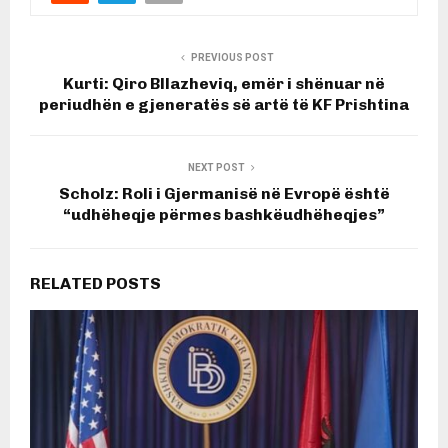
PREVIOUS POST
Kurti: Qiro Bllazheviq, emër i shënuar në
periudhën e gjeneratës së artë të KF Prishtina
NEXT POST
Scholz: Roli i Gjermanisë në Evropë është
“udhëheqje përmes bashkëudhëheqjes”
RELATED POSTS