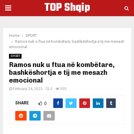
TOP Shqip
PRIMARY
MENU
Home
SPORT
Ramos nuk u ftua në kombëtare, bashkëshortja e tij me mesazh
emocional
SPORT
Ramos nuk u ftua në kombëtare,
bashkëshortja e tij me mesazh
emocional
February 24, 2023
0
555
SHARE
0