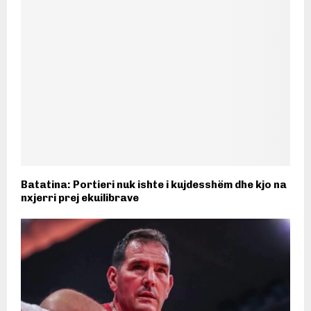
Batatina: Portieri nuk ishte i kujdesshëm dhe kjo na
nxjerri prej ekuilibrave