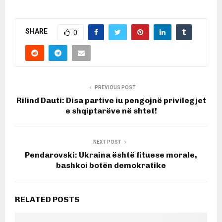
SHARE
0
PREVIOUS POST
Rilind Dauti: Disa partive iu pengojnë privilegjet
e shqiptarëve në shtet!
NEXT POST
Pendarovski: Ukraina është fituese morale,
bashkoi botën demokratike
RELATED POSTS