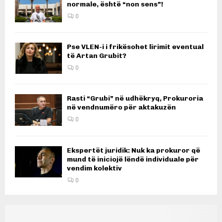
normale, është “non sens”!
0
Pse VLEN-i i frikësohet lirimit eventual
të Artan Grubit?
0
Rasti “Grubi” në udhëkryq, Prokuroria
në vendnumëro për aktakuzën
0
Ekspertët juridik: Nuk ka prokuror që
mund të iniciojë lëndë individuale për
vendim kolektiv
0