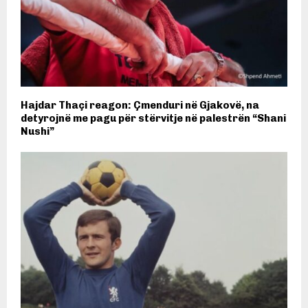
Hajdar Thaçi reagon: Çmenduri në Gjakovë, na
detyrojnë me pagu për stërvitje në palestrën “Shani
Nushi”