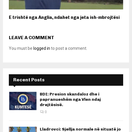
E trishtë nga Anglia, ndahet nga jeta ish-mbrojtësi
LEAVE A COMMENT
You must be
logged in
to post a comment.
Recent Posts
BDI: Presion skandaloz dhe i
papranueshëm nga Vlen ndaj
drejtësisë.
0
Lladrovci: Sjellja normale në situatë jo