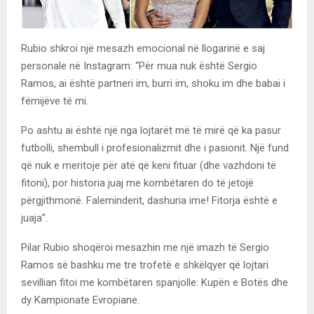
Rubio shkroi një mesazh emocional në llogarinë e saj
personale në Instagram: “Për mua nuk është Sergio
Ramos, ai është partneri im, burri im, shoku im dhe babai i
fëmijëve të mi.
Po ashtu ai është një nga lojtarët më të mirë që ka pasur
futbolli, shembull i profesionalizmit dhe i pasionit. Një fund
që nuk e meritoje për atë që keni fituar (dhe vazhdoni të
fitoni), por historia juaj me kombëtaren do të jetojë
përgjithmonë. Faleminderit, dashuria ime! Fitorja është e
juaja”.
Pilar Rubio shoqëroi mesazhin me një imazh të Sergio
Ramos së bashku me tre trofetë e shkëlqyer që lojtari
sevillian fitoi me kombëtaren spanjolle: Kupën e Botës dhe
dy Kampionate Evropiane.