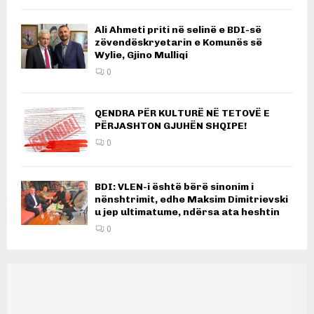
Ali Ahmeti priti në selinë e BDI-së
zëvendëskryetarin e Komunës së
Wylie, Gjino Mulliqi
0
QENDRA PËR KULTURË NË TETOVË E
PËRJASHTON GJUHËN SHQIPE!
0
BDI: VLEN-i është bërë sinonim i
nënshtrimit, edhe Maksim Dimitrievski
u jep ultimatume, ndërsa ata heshtin
0