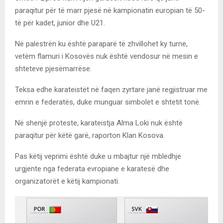
paraqitur për të marr pjesë në kampionatin europian të 50-
të për kadet, junior dhe U21.
Në palestrën ku është paraparë të zhvillohet ky turne,
vetëm flamuri i Kosovës nuk është vendosur në mesin e
shteteve pjesëmarrëse.
Teksa edhe karateistët në faqen zyrtare janë regjistruar me
emrin e federatës, duke munguar simbolet e shtetit tonë.
Në shenjë proteste, karateistja Alma Loki nuk është
paraqitur për këtë garë, raporton Klan Kosova.
Pas këtij veprimi është duke u mbajtur një mbledhje
urgjente nga federata evropiane e karatesë dhe
organizatorët e këtij kampionati.