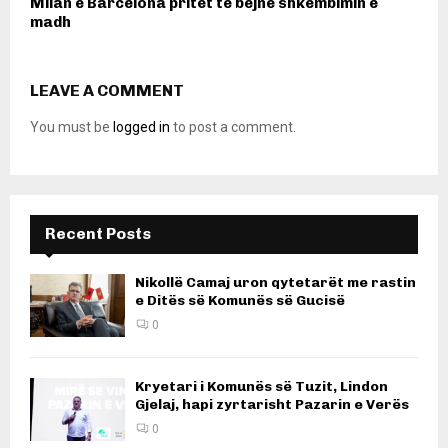
Milan e Barcelona pritet të bëjnë shkëmbimin e
madh
LEAVE A COMMENT
You must be
logged in
to post a comment.
Recent Posts
Nikollë Camaj uron qytetarët me rastin
e Ditës së Komunës së Gucisë
0
Kryetari i Komunës së Tuzit, Lindon
Gjelaj, hapi zyrtarisht Pazarin e Verës
0