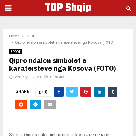
TOP Shqip
PRIMARY
MENU
Home
SPORT
Qipro ndalon simbolet e karateistëve nga Kosova (FOTO)
SPORT
Qipro ndalon simbolet e
karateistëve nga Kosova (FOTO)
February 3, 2023
0
485
SHARE
0
Shteti i Qipros nuk i njeh garuesit kosovarë që janë