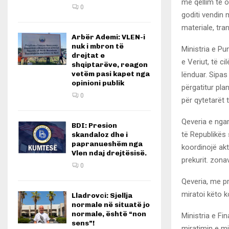
me qëllim të o
0
goditi vendin
materiale, tr
Arbër Ademi: VLEN-i
nuk i mbron të
Ministria e P
drejtat e
e Veriut, të c
shqiptarëve, reagon
vetëm pasi kapet nga
lënduar. Sipas
opinioni publik
përgatitur pl
0
për qytetarët 
Qeveria e nga
BDI: Presion
të Republikës
skandaloz dhe i
papranueshëm nga
koordinojë akt
Vlen ndaj drejtësisë.
prekurit. zona
0
Qeveria, me p
miratoi këto k
Lladrovci: Sjellja
normale në situatë jo
normale, është “non
Ministria e Fi
sens”!
miratimin e mj