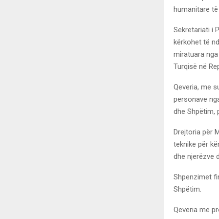
humanitare të 
Sekretariati i
kërkohet të nd
miratuara nga
Turqisë në Re
Qeveria, me su
personave nga 
dhe Shpëtim, p
Drejtoria për 
teknike për kë
dhe njerëzve d
Shpenzimet fin
Shpëtim.
Qeveria me pr