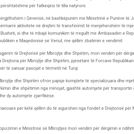
përshtatshme për fatkeqësi të tilla natyrore.
 Përgjithshëm i Qeverisë, në bashkëpunim me Ministrinë e Punëve të 
ërmarrë aktivitete në drejtim të transferimit të menjëhershëm të mje
 Buxheti, si dhe të mbajë komunikim të rregullt me ​​Ambasadën e Rep
publikën e Maqedonisë së Veriut, me qëllim zbatimin e vendimit.
gjerim të Drejtorisë për Mbrojtje dhe Shpëtim, mori vendim për dërg
Drejtoria për Mbrojtje dhe Shpëtim, pjesëtarë të Forcave Republikan
ër të sanuar pasojat e tërmetit në Turqi.
Mbrojtje dhe Shpëtim ofron pajisje komplete të specializuara dhe mje
rkimin dhe shpëtimin nga rrënojat, gjashtë automjete për transportin 
he dy automjete zjarrfikëse.
anciare për këtë qëllim do të sigurohen nga fondet e Drejtorisë për 
opozimin e Ministrisë së Mbrojtjes mori vendim për dërgimin e ndih