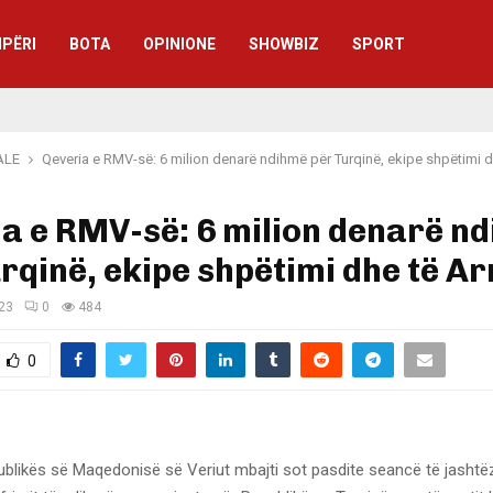
IPËRI
BOTA
OPINIONE
SHOWBIZ
SPORT
ALE
Qeveria e RMV-së: 6 milion denarë ndihmë për Turqinë, ekipe shpëtimi 
a e RMV-së: 6 milion denarë n
rqinë, ekipe shpëtimi dhe të A
023
0
484
0
ublikës së Maqedonisë së Veriut mbajti sot pasdite seancë të jash