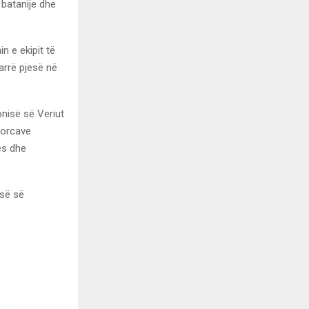
 batanije dhe
n e ekipit të
arrë pjesë në
onisë së Veriut
 Forcave
es dhe
isë së