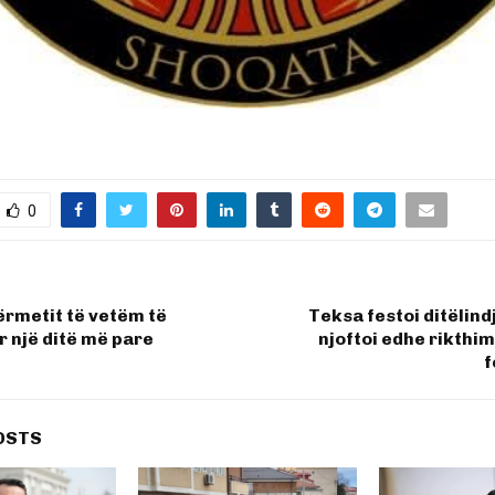
0
tërmetit të vetëm të
Teksa festoi ditëlin
 një ditë më pare
njoftoi edhe rikthim
f
OSTS