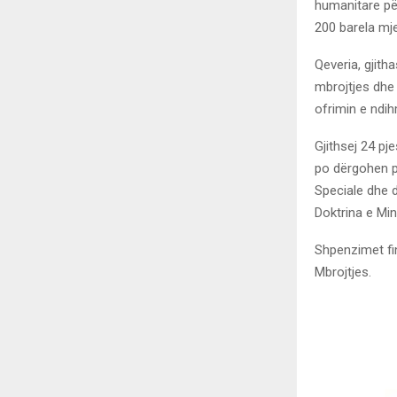
humanitare për
200 barela mj
Qeveria, gjith
mbrojtjes dhe 
ofrimin e ndih
Gjithsej 24 pj
po dërgohen pë
Speciale dhe 
Doktrina e Min
Shpenzimet fin
Mbrojtjes.