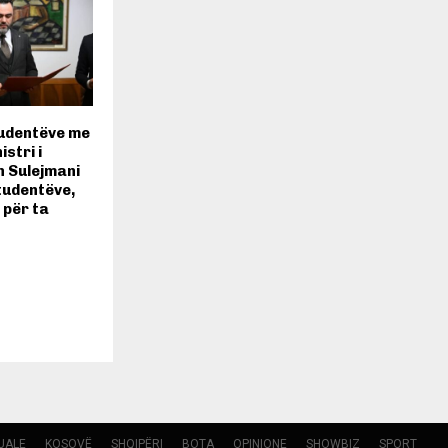
tudentëve me
istri i
n Sulejmani
tudentëve,
 për ta
UALE
KOSOVË
SHQIPËRI
BOTA
OPINIONE
SHOWBIZ
SPORT