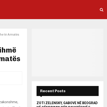
dhe të Armatës
dihmë
rmatës
Recent Posts
tëzakonshme,
ZOTI ZELENSKY, GABOVE NË BEOGRAD