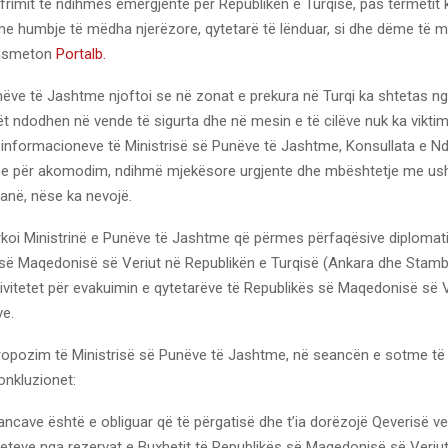
frimit të ndihmës emergjente për Republikën e Turqisë, pas tërmetit 
 me humbje të mëdha njerëzore, qytetarë të lënduar, si dhe dëme të 
ansmeton
Portalb.
unëve të Jashtme njoftoi se në zonat e prekura në Turqi ka shtetas 
ilët ndodhen në vende të sigurta dhe në mesin e të cilëve nuk ka vikti
 informacioneve të Ministrisë së Punëve të Jashtme, Konsullata e Nd
ane për akomodim, ndihmë mjekësore urgjente dhe mbështetje me ush
tanë, nëse ka nevojë.
rkoi Ministrinë e Punëve të Jashtme që përmes përfaqësive diplomat
 së Maqedonisë së Veriut në Republikën e Turqisë (Ankara dhe Stambo
ivitetet për evakuimin e qytetarëve të Republikës së Maqedonisë së V
ve.
ropozim të Ministrisë së Punëve të Jashtme, në seancën e sotme të
onkluzionet:
nancave është e obliguar që të përgatisë dhe t’ia dorëzojë Qeverisë v
eteve nga rezervat e Buxhetit të Republikës së Maqedonisë së Veriut 