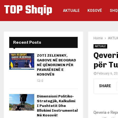
TOP Shqip
AKTUALE
KOSOVË
SHQ
Home
AKTU
Recent Posts
AKTUALE
Qeveri
ZOTI ZELENSKY,
GABOVE NË BEOGRAD
për Tu
NË QËNDRIMIN PËR
PAVARËSINË E
February 6, 2
KOSOVËS
0
SHARE
Dimensioni Politiko-
Strategjik, Kalkulimi
I Pushtetit Dhe
Bllokimi Instrumental
Qeveria e Rep
Në Kosovë!