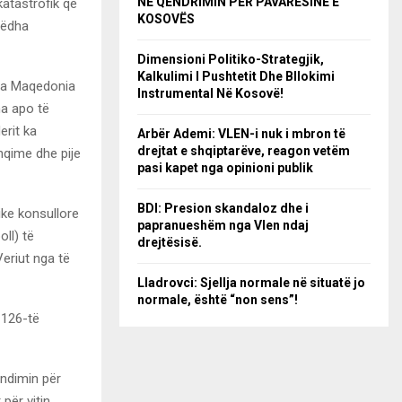
NË QËNDRIMIN PËR PAVARËSINË E
katastrofik që
KOSOVËS
mëdha
Dimensioni Politiko-Strategjik,
Kalkulimi I Pushtetit Dhe Bllokimi
nga Maqedonia
Instrumental Në Kosovë!
ma apo të
erit ka
Arbër Ademi: VLEN-i nuk i mbron të
drejtat e shqiptarëve, reagon vetëm
qime dhe pije
pasi kapet nga opinioni publik
BDI: Presion skandaloz dhe i
ike konsullore
papranueshëm nga Vlen ndaj
ll) të
drejtësisë.
eriut nga të
Lladrovci: Sjellja normale në situatë jo
normale, është “non sens”!
 126-të
endimin për
për vitin