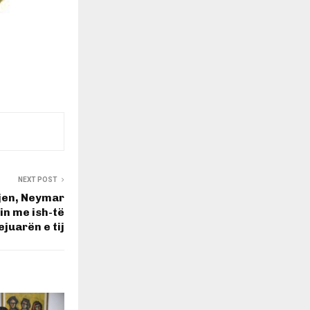
NEXT POST
djen, Neymar
in me ish-të
ejuarën e tij