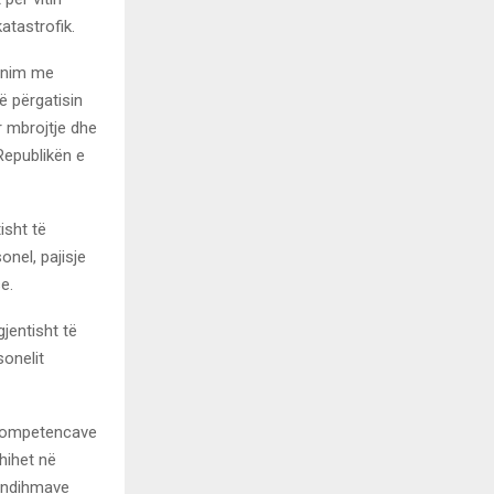
atastrofik.
dinim me
ë përgatisin
r mbrojtje dhe
Republikën e
isht të
nel, pajisje
e.
jentisht të
onelit
 kompetencave
hihet në
ë ndihmave