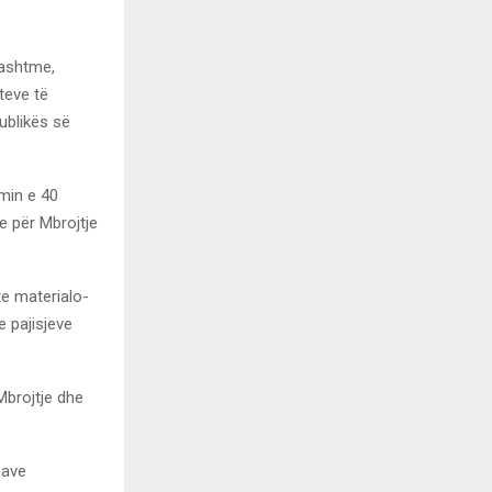
Jashtme,
teve të
ublikës së
imin e 40
e për Mbrojtje
te materialo-
e pajisjeve
Mbrojtje dhe
mave