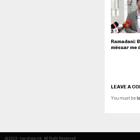
Ramadani: B
mësuar me 
LEAVE A C
You must be
l
@2023 - top-shqip.mk. All Right Reserved.