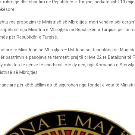
 mbrojtje dhe shpëtim në Republikën e Turqisë, përkatësisht 10 mijë
ekësore.
ashtu me propozim të Ministrisë së Mbrojtjes, mori vendim për dërgimi
shpëtimit nga Ministria e Mbrojtjes në Republikën e Turqisë, për të m
mës për Republikën e Turqisë.
esëtarë të Ministrisë së Mbrojtjes – Ushtrisë së Republikës së Maqed
r pastrimin e pasojave të tërmetit, prej të cilëve 22 të Batalionit të
dy mbajtës të qenve të shërbimit, me dy qen, nga Komanda e Stërvitj
istrisë së Mbrojtjes.
anciare për këtë qëllim do të sigurohen nga fondet e veta të Ministr