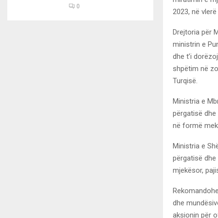
0
2023, në vlerë
Drejtoria për
ministrin e Pu
dhe t’i dorëz
shpëtim në zo
Turqisë.
Ministria e Mb
përgatisë dhe 
në formë meka
Ministria e Sh
përgatisë dhe
mjekësor, paj
Rekomandohet 
dhe mundësive 
aksionin për o