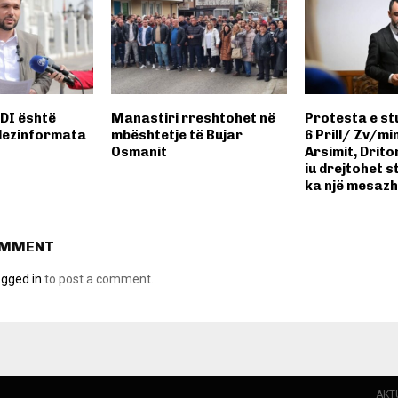
DI është
Manastiri rreshtohet në
Protesta e s
dezinformata
mbështetje të Bujar
6 Prill/ Zv/min
Osmanit
Arsimit, Drito
iu drejtohet s
ka një mesazh
OMMENT
ogged in
to post a comment.
AKT