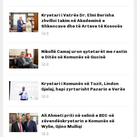
Kryetari i Vatrës Dr. Elmi Berisha
zhvilloi takim në Akademinë e
Shkencave dhe të Arteve të Kosovës
0
Nikollë Camaj uron qytetarët me rastin
e Ditës së Komunës së Gucisë
0
Kryetari i Komunës së Tuzit, Lindon
Gjelaj, hapi zyrtarisht Pazarin e Verës
0
Ali Ahmeti priti në selinë e BDI-së
zëvendëskryetarin e Komunës së
Wylie, Gjino Mulliqi
0