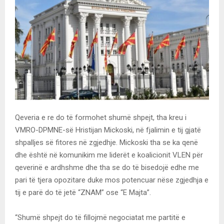
Qeveria e re do të formohet shumë shpejt, tha kreu i
VMRO-DPMNE-së Hristijan Mickoski, në fjalimin e tij gjatë
shpalljes së fitores në zgjedhje. Mickoski tha se ka qenë
dhe është në komunikim me liderët e koalicionit VLEN për
qeverinë e ardhshme dhe tha se do të bisedojë edhe me
pari të tjera opozitare duke mos potencuar nëse zgjedhja e
tij e parë do të jetë “ZNAM” ose “E Majta”.
“Shumë shpejt do të fillojmë negociatat me partitë e