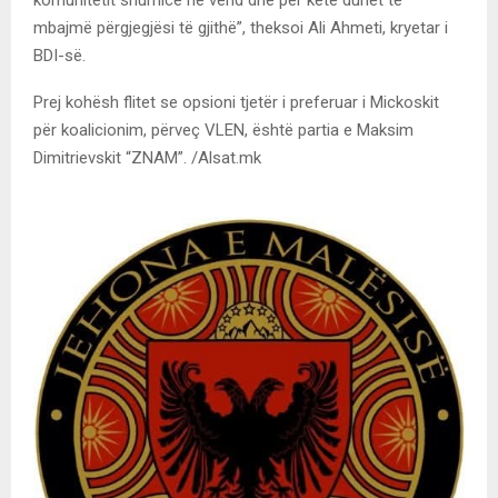
mbajmë përgjegjësi të gjithë”, theksoi Ali Ahmeti, kryetar i
BDI-së.
Prej kohësh flitet se opsioni tjetër i preferuar i Mickoskit
për koalicionim, përveç VLEN, është partia e Maksim
Dimitrievskit “ZNAM”. /Alsat.mk