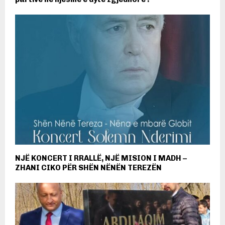
NJË KONCERT I RRALLË, NJË MISION I MADH –
ZHANI CIKO PËR SHËN NËNËN TEREZËN