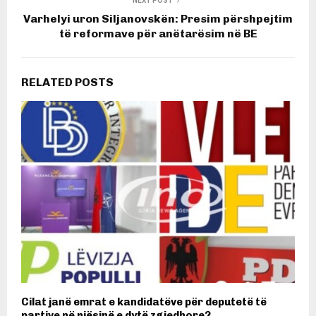
NEXT POST
Varhelyi uron Siljanovskën: Presim përshpejtim
të reformave për anëtarësim në BE
RELATED POSTS
Cilat janë emrat e kandidatëve për deputetë të
partive në njësinë e dytë zgjedhore?