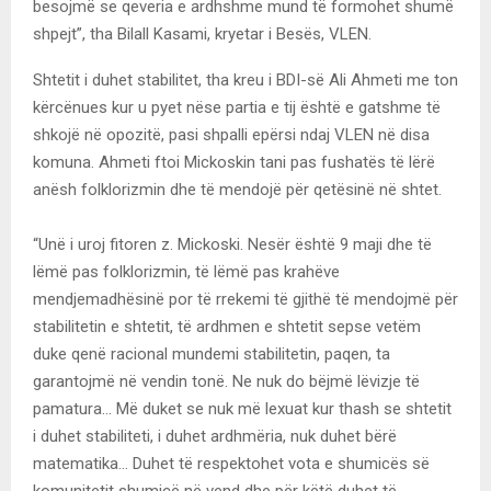
besojmë se qeveria e ardhshme mund të formohet shumë
shpejt”, tha Bilall Kasami, kryetar i Besës, VLEN.
Shtetit i duhet stabilitet, tha kreu i BDI-së Ali Ahmeti me ton
kërcënues kur u pyet nëse partia e tij është e gatshme të
shkojë në opozitë, pasi shpalli epërsi ndaj VLEN në disa
komuna. Ahmeti ftoi Mickoskin tani pas fushatës të lërë
anësh folklorizmin dhe të mendojë për qetësinë në shtet.
“Unë i uroj fitoren z. Mickoski. Nesër është 9 maji dhe të
lëmë pas folklorizmin, të lëmë pas krahëve
mendjemadhësinë por të rrekemi të gjithë të mendojmë për
stabilitetin e shtetit, të ardhmen e shtetit sepse vetëm
duke qenë racional mundemi stabilitetin, paqen, ta
garantojmë në vendin tonë. Ne nuk do bëjmë lëvizje të
pamatura… Më duket se nuk më lexuat kur thash se shtetit
i duhet stabiliteti, i duhet ardhmëria, nuk duhet bërë
matematika… Duhet të respektohet vota e shumicës së
komunitetit shumicë në vend dhe për këtë duhet të