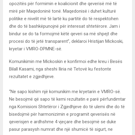
opozitës për formimin e koalicionit dhe qeverisë më të
mirë për Maqedoninë tonë. Maqedonisë i duhet kulturë
politike e nivelit më të lartë ku partitë do të respektohen
dhe do të bashkëpunojnë për interesat shtetërore. Jam i
bindur se do ta formojmë këtë qeveri sa më shpejt dhe
procesi do të jetë transparent”, deklaroi Hristijan Mickoski,
kryetar i VMRO-DPMNE-së.
Komunikimin me Mickoskin e konfirmoi edhe kreu i Besës
Bilall Kasami, nga sheshi Iliria në Tetovë ku festonte
rezultatet e zgjedhjeve.
“Ne sapo kishim një komunikim me kryetarin e VMRO-së.
Ne besojmë që sapo të kemi rezultatin e parë përfundimtar
nga Komisioni Shtetëror i Zgjedhjeve do të ulemi dhe do të
bisedojmë për harmonizimin e programit qeverisës në
qeverisjen e ardhshme 4 vjeçare dhe besojmë se duke
pasur parasysh numrat dhe një shumicë të sigurt, ne