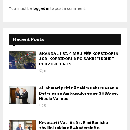
You must be
logged in
to post a comment.
Recent Posts
SKANDAL I RI: 4 ME 1 PËR KORRIDORIN
10D, KORRIDORI 8 PO SAKRIFIKOHET
PËR ZGJEDHJE?
0
Ali Ahmeti priti në takim Ushtruesen e
Detyrës së Ambasadores së SHBA-së,
Nicole Varnes
0
Kryetari i Vatrës Dr. Elmi Berisha
zhvilloi takim në Akademinë e