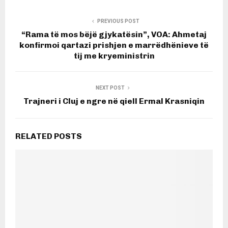
PREVIOUS POST
“Rama të mos bëjë gjykatësin”, VOA: Ahmetaj
konfirmoi qartazi prishjen e marrëdhënieve të
tij me kryeministrin
NEXT POST
Trajneri i Cluj e ngre në qiell Ermal Krasniqin
RELATED POSTS