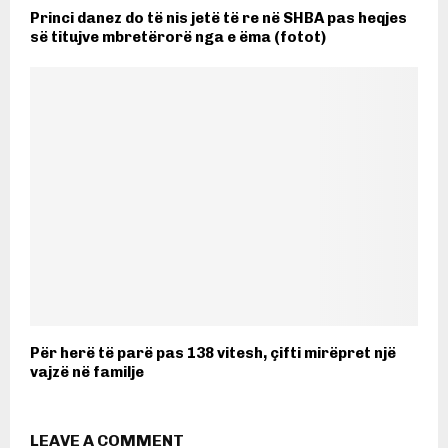
Princi danez do të nis jetë të re në SHBA pas heqjes
së titujve mbretërorë nga e ëma (fotot)
Për herë të parë pas 138 vitesh, çifti mirëpret një
vajzë në familje
LEAVE A COMMENT