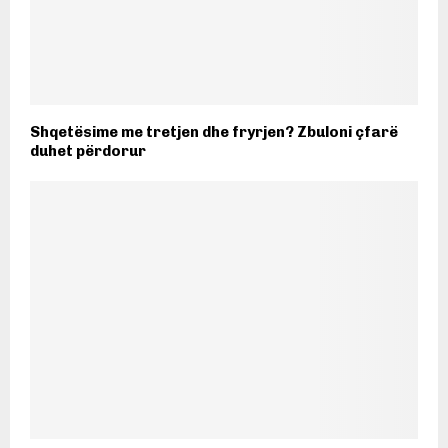
Shqetësime me tretjen dhe fryrjen? Zbuloni çfarë
duhet përdorur