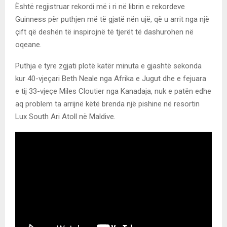
Është regjistruar rekordi më i ri në librin e rekordeve
Guinness për puthjen më të gjatë nën ujë, që u arrit nga një
çift që deshën të inspirojnë të tjerët të dashurohen në
oqeane.
Puthja e tyre zgjati plotë katër minuta e gjashtë sekonda
kur 40-vjeçari Beth Neale nga Afrika e Jugut dhe e fejuara
e tij 33-vjeçe Miles Cloutier nga Kanadaja, nuk e patën edhe
aq problem ta arrijnë këtë brenda një pishine në resortin
Lux South Ari Atoll në Maldive.