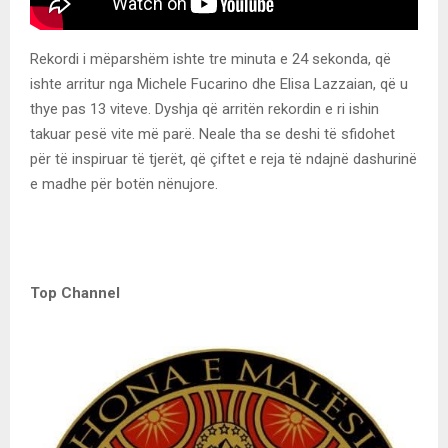
Rekordi i mëparshëm ishte tre minuta e 24 sekonda, që
ishte arritur nga Michele Fucarino dhe Elisa Lazzaian, që u
thye pas 13 viteve. Dyshja që arritën rekordin e ri ishin
takuar pesë vite më parë. Neale tha se deshi të sfidohet
për të inspiruar të tjerët, që çiftet e reja të ndajnë dashurinë
e madhe për botën nënujore.
Top Channel