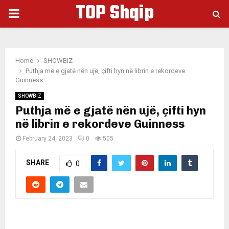
TOP Shqip
PRIMARY
MENU
Home
SHOWBIZ
Puthja më e gjatë nën ujë, çifti hyn në librin e rekordeve
Guinness
SHOWBIZ
Puthja më e gjatë nën ujë, çifti hyn
në librin e rekordeve Guinness
February 24, 2023
0
505
SHARE
0