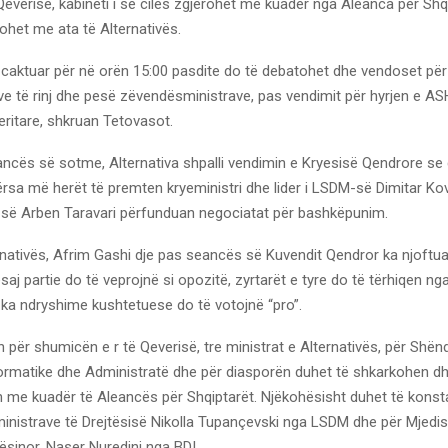
 Qeverisë, kabineti i së cilës zgjerohet me kuadër nga Aleanca për Shq
ohet me ata të Alternativës.
caktuar për në orën 15:00 pasdite do të debatohet dhe vendoset për
ve të rinj dhe pesë zëvendësministrave, pas vendimit për hyrjen e A
ritare, shkruan Tetovasot.
ancës së sotme, Alternativa shpalli vendimin e Kryesisë Qendrore se 
ërsa më herët të premten kryeministri dhe lider i LSDM-së Dimitar K
H-së Arben Taravari përfunduan negociatat për bashkëpunim.
ernativës, Afrim Gashi dje pas seancës së Kuvendit Qendror ka njoftua
saj partie do të veprojnë si opozitë, zyrtarët e tyre do të tërhiqen ng
 ka ndryshime kushtetuese do të votojnë “pro”.
për shumicën e r të Qeverisë, tre ministrat e Alternativës, për Shën
ormatike dhe Administratë dhe për diasporën duhet të shkarkohen dh
me kuadër të Aleancës për Shqiptarët. Njëkohësisht duhet të kons
ministrave të Drejtësisë Nikolla Tupançevski nga LSDM dhe për Mjedi
ësinor, Naser Nuredini nga BDI.