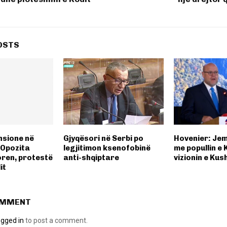
OSTS
nsione në
Gjyqësori në Serbi po
Hovenier: Jem
Opozita
legjitimon ksenofobinë
me popullin e
oren, protestë
anti-shqiptare
vizionin e Kus
it
OMMENT
ogged in
to post a comment.