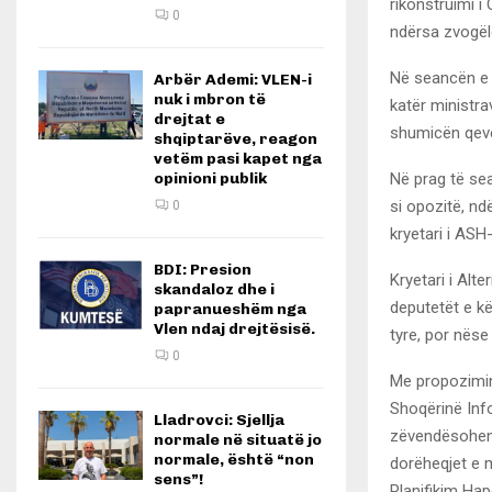
rikonstruimi i
0
ndërsa zvogël
Në seancën e 
Arbër Ademi: VLEN-i
nuk i mbron të
katër ministra
drejtat e
shumicën qeve
shqiptarëve, reagon
vetëm pasi kapet nga
Në prag të se
opinioni publik
si opozitë, nd
0
kryetari i AS
BDI: Presion
Kryetari i Alt
skandaloz dhe i
deputetët e kë
papranueshëm nga
Vlen ndaj drejtësisë.
tyre, por nëse
0
Me propozimin 
Shoqërinë Inf
Lladrovci: Sjellja
zëvendësohen 
normale në situatë jo
normale, është “non
dorëheqjet e 
sens”!
Planifikim Hap