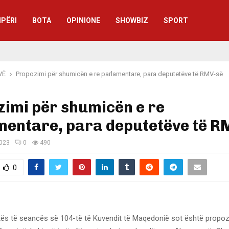
IPËRI
BOTA
OPINIONE
SHOWBIZ
SPORT
VË
Propozimi për shumicën e re parlamentare, para deputetëve të RMV-së
imi për shumicën e re
mentare, para deputetëve të R
2023
0
490
0
itës të seancës së 104-të të Kuvendit të Maqedonië sot është propoz