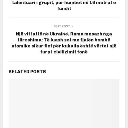
talentuari i grupit, por humbet në 16 metrat e
fundit
NEXT POST
Një vit luftë në Ukrainë, Rama mesazh nga
Hiroshima: Të luash sot me fjalën bombë
atomike sikur flet për kukulla është vërtet një
turp i civilizimit tonë
RELATED POSTS