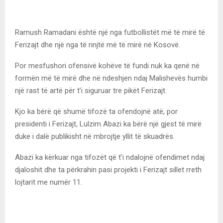
Ramush Ramadani është një nga futbollistët më të mirë të
Ferizajt dhe një nga të rinjtë më të mirë në Kosovë.
Por mesfushori ofensivë kohëve të fundi nuk ka qenë në
formën më të mirë dhe në ndeshjen ndaj Malishevës humbi
një rast të artë për t’i siguruar tre pikët Ferizajt.
Kjo ka bërë që shumë tifozë ta ofendojnë atë, por
presidenti i Ferizajt, Lulzim Abazi ka bërë një gjest të mirë
duke i dalë publikisht në mbrojtje yllit të skuadrës.
Abazi ka kërkuar nga tifozët që t’i ndalojnë ofendimet ndaj
djaloshit dhe ta përkrahin pasi projekti i Ferizajt sillet rreth
lojtarit me numër 11.