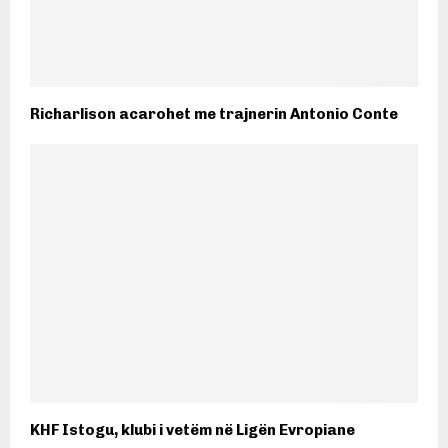
Richarlison acarohet me trajnerin Antonio Conte
KHF Istogu, klubi i vetëm në Ligën Evropiane