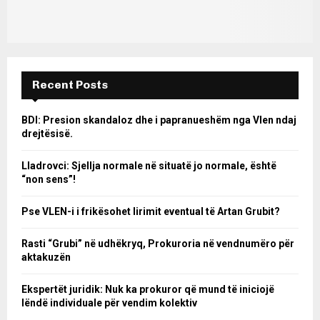
Recent Posts
BDI: Presion skandaloz dhe i papranueshëm nga Vlen ndaj
drejtësisë.
Lladrovci: Sjellja normale në situatë jo normale, është
“non sens”!
Pse VLEN-i i frikësohet lirimit eventual të Artan Grubit?
Rasti “Grubi” në udhëkryq, Prokuroria në vendnumëro për
aktakuzën
Ekspertët juridik: Nuk ka prokuror që mund të iniciojë
lëndë individuale për vendim kolektiv