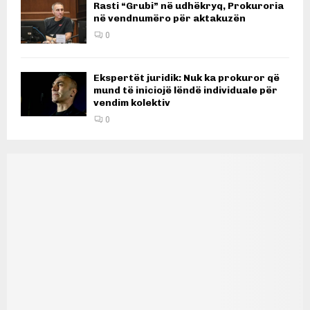
Rasti “Grubi” në udhëkryq, Prokuroria
në vendnumëro për aktakuzën
0
Ekspertët juridik: Nuk ka prokuror që
mund të iniciojë lëndë individuale për
vendim kolektiv
0