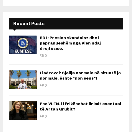
Recent Posts
BDI: Presion skandaloz dhe i
papranueshëm nga Vlen ndaj
drejtësisë.
0
Lladrovci: Sjellja normale në situatë jo
normale, është “non sens”!
0
Pse VLEN-i i frikësohet lirimit eventual
të Artan Grubit?
0