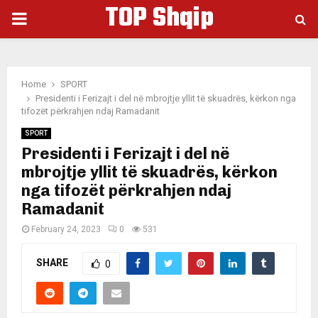
TOP Shqip
PRIMARY
MENU
Home
SPORT
Presidenti i Ferizajt i del në mbrojtje yllit të skuadrës, kërkon nga
tifozët përkrahjen ndaj Ramadanit
SPORT
Presidenti i Ferizajt i del në
mbrojtje yllit të skuadrës, kërkon
nga tifozët përkrahjen ndaj
Ramadanit
February 24, 2023
0
531
SHARE
0