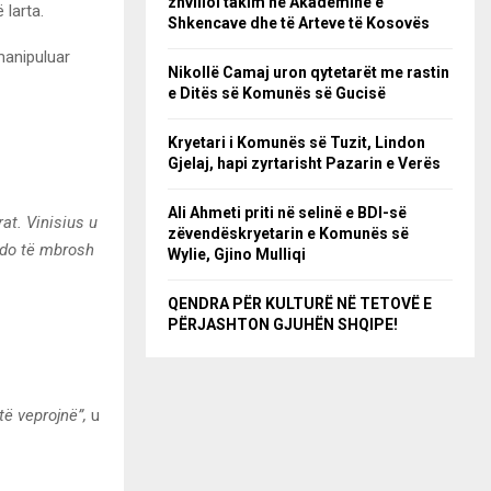
zhvilloi takim në Akademinë e
 larta.
Shkencave dhe të Arteve të Kosovës
manipuluar
Nikollë Camaj uron qytetarët me rastin
e Ditës së Komunës së Gucisë
Kryetari i Komunës së Tuzit, Lindon
Gjelaj, hapi zyrtarisht Pazarin e Verës
Ali Ahmeti priti në selinë e BDI-së
at. Vinisius u
zëvendëskryetarin e Komunës së
 do të mbrosh
Wylie, Gjino Mulliqi
QENDRA PËR KULTURË NË TETOVË E
PËRJASHTON GJUHËN SHQIPE!
ë veprojnë”,
u