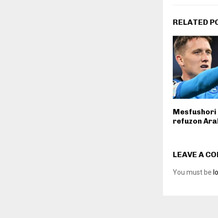
RELATED P
Mesfushori i
refuzon Ara
LEAVE A C
You must be
l