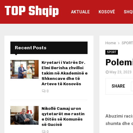
TOP Shqip
AKTUALE
KOSOVË
SHQ
Home
SPORT
Recent Posts
SPORT
Polem
Kryetari i Vatrës Dr.
Elmi Berisha zhvilloi
May 23, 2023
takim në Akademinë e
Shkencave dhe të
Arteve të Kosovës
SHARE
0
Nikollë Camaj uron
qytetarët me rastin
Abuzimi racis
e Ditës së Komunës
shumta dhe d
së Gucisë
0