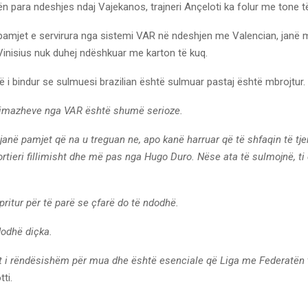
 para ndeshjes ndaj Vajekanos, trajneri Ançeloti ka folur me tone të
pamjet e servirura nga sistemi VAR në ndeshjen me Valencian, janë 
, Vinisius nuk duhej ndëshkuar me karton të kuq.
ë i bindur se sulmuesi brazilian është sulmuar pastaj është mbrojtur.
 imazheve nga VAR është shumë serioze.
janë pamjet që na u treguan ne, apo kanë harruar që të shfaqin të tjer
rtieri fillimisht dhe më pas nga Hugo Duro. Nëse ata të sulmojnë, ti
ritur për të parë se çfarë do të ndodhë.
dodhë diçka.
i rëndësishëm për mua dhe është esenciale që Liga me Federatën t
ti.