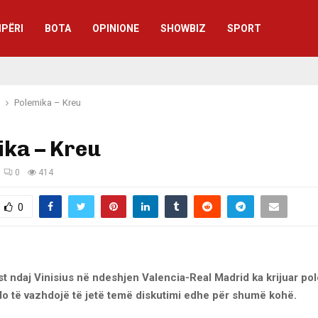
IPËRI
BOTA
OPINIONE
SHOWBIZ
SPORT
Polemika – Kreu
ika – Kreu
0
414
0
t ndaj Vinisius në ndeshjen Valencia-Real Madrid ka krijuar po
o të vazhdojë të jetë temë diskutimi edhe për shumë kohë.