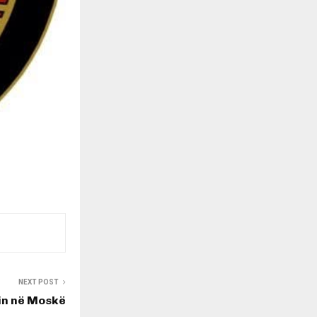
NEXT POST
in në Moskë