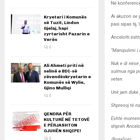
Në konferencën
Ai akuzon se 
Kryetari i Komunës
së Tuzit, Lindon
pasi sipas tij
Gjelaj, hapi
zyrtarisht Pazarin e
Ancelotti ësht
Verës
0
“Manipulimi i
Nuk e di nëse 
Ali Ahmeti priti në
sulmua nga po
selinë e BDI-së
zëvendëskryetarin e
veten.
Komunës së Wylie,
Gjino Mulliqi
Unë jam duke p
0
Shpresoj të n
QENDRA PËR
Është moment 
KULTURË NË TETOVË
E PËRJASHTON
shpreh Ancelot
GJUHËN SHQIPE!
0
/BotaSot/