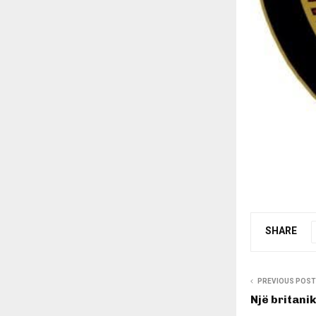
SHARE
PREVIOUS POST
Një britani