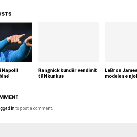
OSTS
 Napolit
Rangnick kundër vendimit
LeBron James 
binë
të Nkunkus
modelen e njo
OMMENT
ogged in
to post a comment.