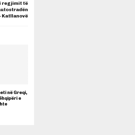
 regjimit të
autostradën
– Katllanovë
ti në Greqi,
Shqipëri e
shte