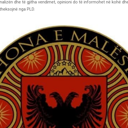
analizën dhe të gjitha vendimet, opinioni do të informohet në kohë d
 theksojnë nga PLD.