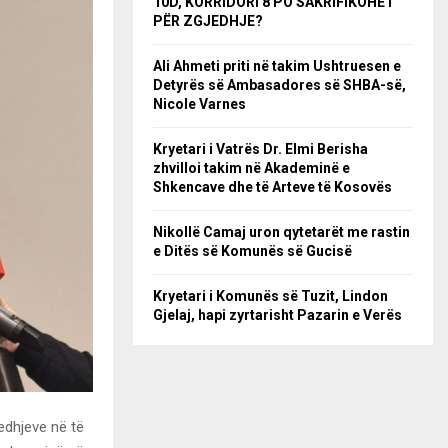
10D, KORRIDORI 8 PO SAKRIFIKOHET
PËR ZGJEDHJE?
Ali Ahmeti priti në takim Ushtruesen e
Detyrës së Ambasadores së SHBA-së,
Nicole Varnes
Kryetari i Vatrës Dr. Elmi Berisha
zhvilloi takim në Akademinë e
Shkencave dhe të Arteve të Kosovës
Nikollë Camaj uron qytetarët me rastin
e Ditës së Komunës së Gucisë
Kryetari i Komunës së Tuzit, Lindon
Gjelaj, hapi zyrtarisht Pazarin e Verës
edhjeve në të