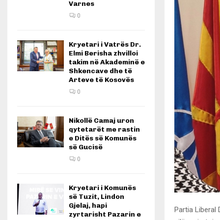
Varnes
0
Kryetari i Vatrës Dr.
Elmi Berisha zhvilloi
takim në Akademinë e
Shkencave dhe të
Arteve të Kosovës
0
Nikollë Camaj uron
qytetarët me rastin
e Ditës së Komunës
së Gucisë
0
Kryetari i Komunës
së Tuzit, Lindon
Gjelaj, hapi
Partia Liberal
zyrtarisht Pazarin e