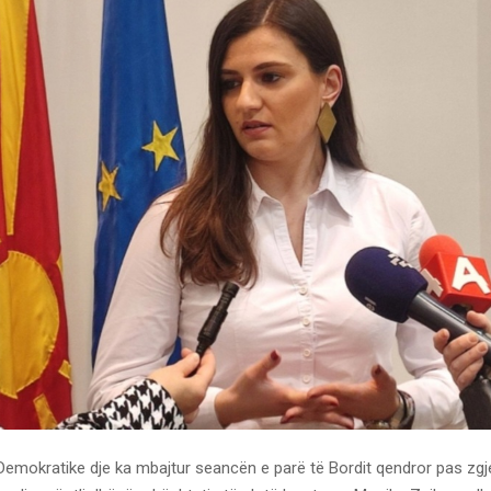
 Demokratike dje ka mbajtur seancën e parë të Bordit qendror pas zgj