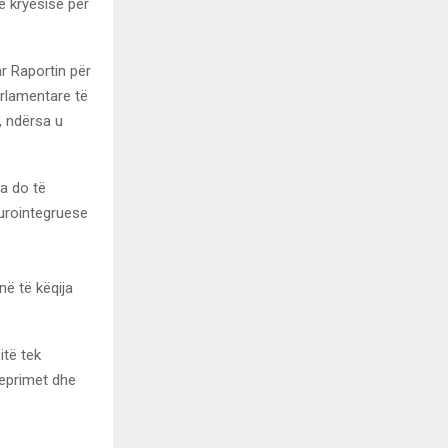
e kryesisë për
r Raportin për
arlamentare të
, ndërsa u
a do të
eurointegruese
në të këqija
itë tek
veprimet dhe