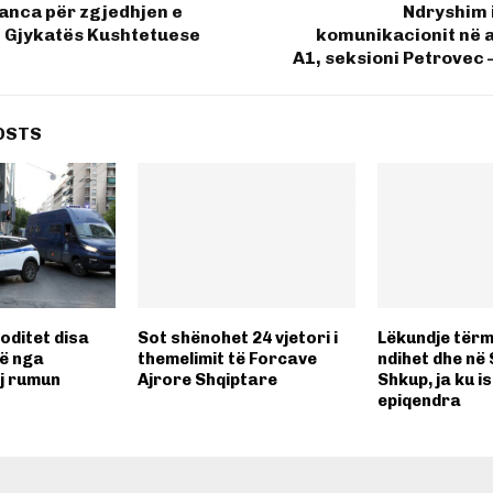
anca për zgjedhjen e
Ndryshim i
ë Gjykatës Kushtetuese
komunikacionit në 
A1, seksioni Petrovec 
OSTS
oditet disa
Sot shënohet 24 vjetori i
Lëkundje tërme
kë nga
themelimit të Forcave
ndihet dhe në 
aj rumun
Ajrore Shqiptare
Shkup, ja ku i
epiqendra