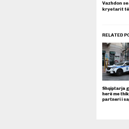
Vazhdon se
kryetarit t
RELATED P
Shqiptarja g
herë me thi
partneri i s