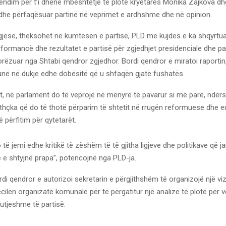
vendim për t’i dhënë mbështetje të plotë kryetares Monika Zajkova dh
dhe përfaqësuar partinë në veprimet e ardhshme dhe në opinion.
egjëse, theksohet në kumtesën e partisë, PLD me kujdes e ka shqyrtua
ërformancë dhe rezultatet e partisë për zgjedhjet presidenciale dhe p
dorëzuar nga Shtabi qendror zgjedhor. Bordi qendror e miratoi raportin
unë në dukje edhe dobësitë që u shfaqën gjatë fushatës.
t, në parlament do të veprojë në mënyrë të pavarur si më parë, ndërs
thçka që do të thotë përparim të shtetit në rrugën reformuese dhe 
ë përfitim për qytetarët.
 të jemi edhe kritikë të zëshëm të të gjitha ligjeve dhe politikave që ja
 e shtyjnë prapa”, potencojnë nga PLD-ja.
i qendror e autorizoi sekretarin e përgjithshëm të organizojë një viz
cilën organizatë komunale për të përgatitur një analizë të plotë për 
tutjeshme të partisë.