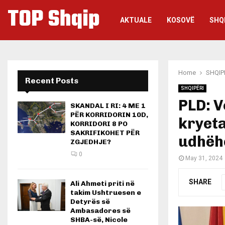
TOP Shqip
AKTUALE
KOSOVË
SHQ
Home
SHQIP
Recent Posts
SHQIPËRI
PLD: V
SKANDAL I RI: 4 ME 1
PËR KORRIDORIN 10D,
kryet
KORRIDORI 8 PO
SAKRIFIKOHET PËR
udhëh
ZGJEDHJE?
0
May 31, 2024
SHARE
Ali Ahmeti priti në
takim Ushtruesen e
Detyrës së
Ambasadores së
SHBA-së, Nicole