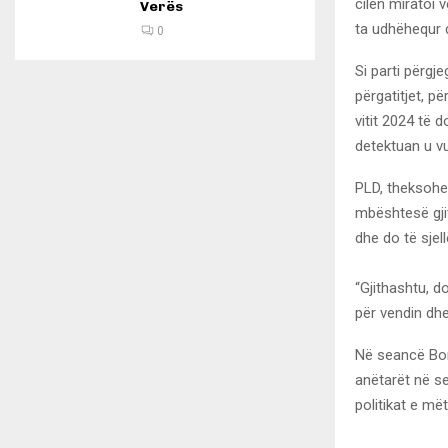
cilën miratoi 
Verës
ta udhëhequr 
0
Si parti përgj
përgatitjet, p
vitit 2024 të 
detektuan u v
PLD, theksohe
mbështesë gji
dhe do të sjell
“Gjithashtu, do
për vendin dhe
Në seancë Bord
anëtarët në se
politikat e më