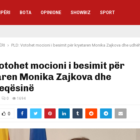
IPËRI
BOTA
OPINIONE
SHOWBIZ
SPORT
ËRI
PLD: Votohet mocioni i besimit për kryetaren Monika Zajkova dhe udhë
otohet mocioni i besimit për
aren Monika Zajkova dhe
eqësinë
0
1694
0