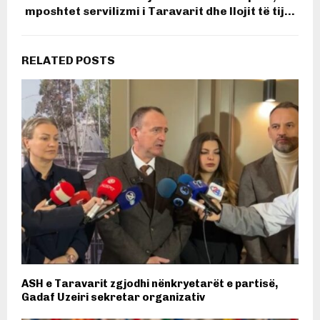
mposhtet servilizmi i Taravarit dhe llojit të tij…
RELATED POSTS
ASH e Taravarit zgjodhi nënkryetarët e partisë,
Gadaf Uzeiri sekretar organizativ