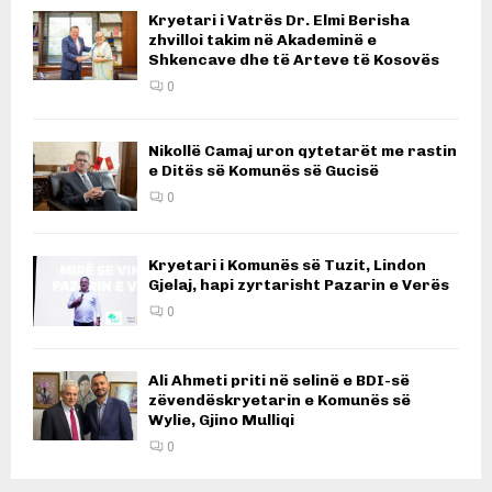
Kryetari i Vatrës Dr. Elmi Berisha
zhvilloi takim në Akademinë e
Shkencave dhe të Arteve të Kosovës
0
Nikollë Camaj uron qytetarët me rastin
e Ditës së Komunës së Gucisë
0
Kryetari i Komunës së Tuzit, Lindon
Gjelaj, hapi zyrtarisht Pazarin e Verës
0
Ali Ahmeti priti në selinë e BDI-së
zëvendëskryetarin e Komunës së
Wylie, Gjino Mulliqi
0