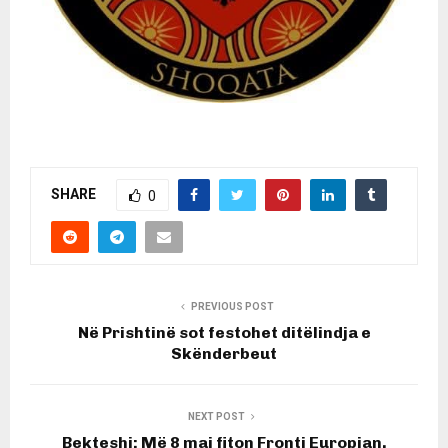
SHARE
0
PREVIOUS POST
Në Prishtinë sot festohet ditëlindja e
Skënderbeut
NEXT POST
Bekteshi: Më 8 maj fiton Fronti Europian,