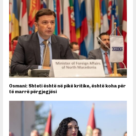
Osmani: Shteti është në pikë kritike, është koha për
të marrë përgjegjësi