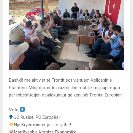
Bashkë me aktivist të Frontit sot vizituam Koliçanin e
Poshtëm. Mikpritja, entuzijazmi dhe mobilizimi juaj tregon
për mbështetjen e palëkundur që keni për Frontin Europian.
Voto
JO Rusisë, PO Europës!
Një Kryeministër për të gjithë!
Marrëveshje Kornizë Ekonomike