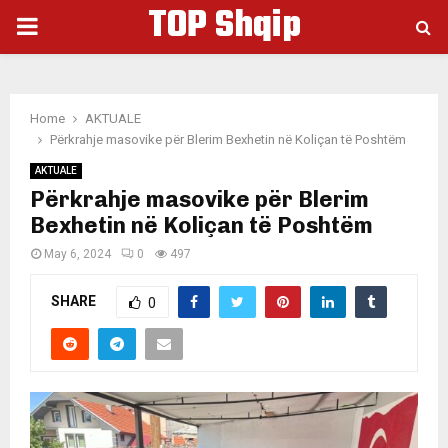
TOP Shqip
PRIMARY
MENU
Home
AKTUALE
Përkrahje masovike për Blerim Bexhetin në Koliçan të Poshtëm
AKTUALE
Përkrahje masovike për Blerim
Bexhetin në Koliçan të Poshtëm
May 6, 2024
0
497
SHARE
0