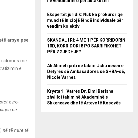
në vendnumëro për aktakuzën
Ekspertët juridik: Nuk ka prokuror që
mund të iniciojë lëndë individuale për
vendim kolektiv
etë arsye pse
SKANDAL I RI: 4 ME 1 PËR KORRIDORIN
10D, KORRIDORI 8 PO SAKRIFIKOHET
PËR ZGJEDHJE?
t, sidomos me
Ali Ahmeti priti në takim Ushtruesen e
ratizimin e
Detyrës së Ambasadores së SHBA-së,
Nicole Varnes
Kryetari i Vatrës Dr. Elmi Berisha
zhvilloi takim në Akademinë e
tet evro-
Shkencave dhe të Arteve të Kosovës
 paqen në
, në të mirë të