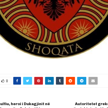
0
Zulfiu, heroi i Dukagjinit në
Autoritetet grek