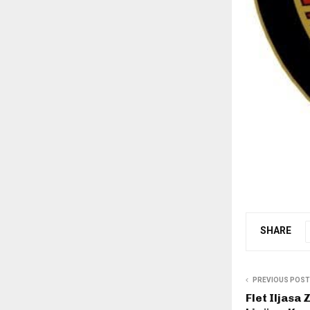
SHARE
PREVIOUS POST
Flet Iljasa 