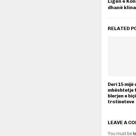
Ligën e Konf
dhanë klina
RELATED P
Deri 15 mijë
mbështetje 
blerjen e bi
trotineteve
LEAVE A C
You must be
l