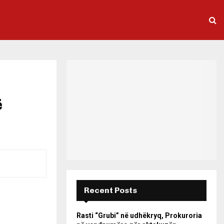
ë
Recent Posts
Rasti “Grubi” në udhëkryq, Prokuroria