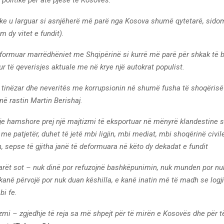
ke u larguar si asnjëherë më parë nga Kosova shumë qytetarë, sidom
m dy vitet e fundit).
formuar marrëdhëniet me Shqipërinë si kurrë më parë për shkak të b
r të qeverisjes aktuale me në krye një autokrat populist.
 tinëzar dhe neveritës me korrupsionin në shumë fusha të shoqëris
 në rastin Martin Berishaj.
e hamshore prej një majtizmi të eksportuar në mënyrë klandestine se
 me patjetër, duhet të jetë mbi ligjin, mbi mediat, mbi shoqërinë civil
, sepse të gjitha janë të deformuara në këto dy dekadat e fundit
arët sot – nuk dinë por refuzojnë bashkëpunimin, nuk munden por nu
anë përvojë por nuk duan këshilla, e kanë inatin më të madh se logji
bi fe.
zmi – zgjedhje të reja sa më shpejt për të mirën e Kosovës dhe për t