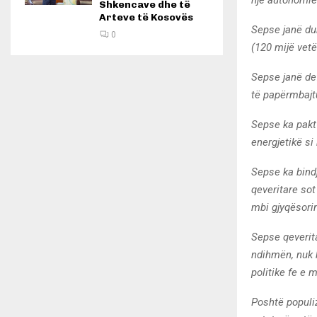
Shkencave dhe të
Arteve të Kosovës
Sepse janë du
0
(120 mijë vetë
Sepse janë de
të papërmbajtu
Sepse ka pakt
energjetikë si
Sepse ka bindj
qeveritare sot
mbi gjyqësorin
Sepse qeverit
ndihmën, nuk k
politike fe
e m
Poshtë populi