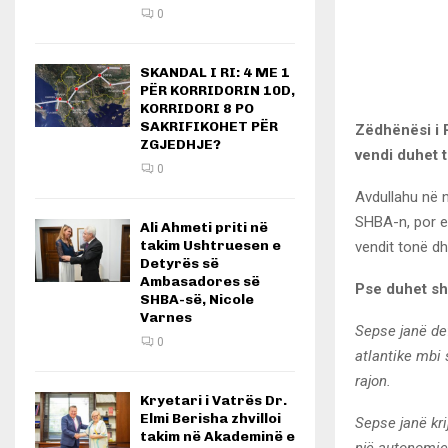
0
SKANDAL I RI: 4 ME 1
PËR KORRIDORIN 10D,
KORRIDORI 8 PO
SAKRIFIKOHET PËR
Zëdhënësi i 
ZGJEDHJE?
vendi duhet t
0
Avdullahu në 
SHBA-n, por e
Ali Ahmeti priti në
takim Ushtruesen e
vendit tonë dh
Detyrës së
Ambasadores së
Pse duhet sh
SHBA-së, Nicole
Varnes
Sepse janë de
0
atlantike mbi
rajon.
Kryetari i Vatrës Dr.
Elmi Berisha zhvilloi
Sepse janë kri
takim në Akademinë e
një autonomie 