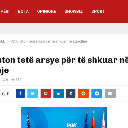
IPËRI
BOTA
OPINIONE
SHOWBIZ
SPORT
ALE
PDK liston tetë arsye për të shkuar në zgjedhje
ston tetë arsye për të shkuar n
je
0
510
0