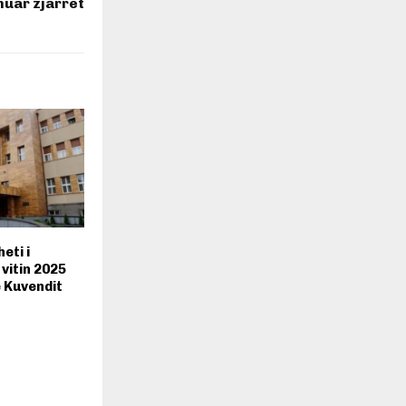
huar zjarret
eti i
vitin 2025
ë Kuvendit