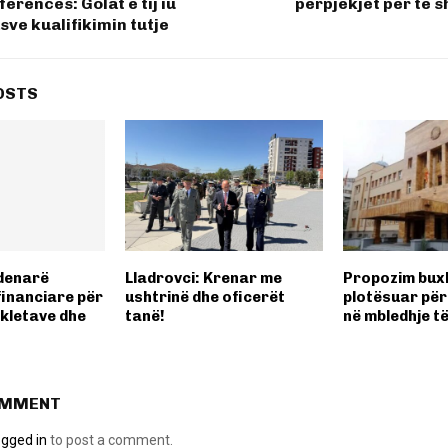
erencës: Golat e tij iu
përpjekjet për të s
sve kualifikimin tutje
OSTS
 denarë
Lladrovci: Krenar me
Propozim buxh
financiare për
ushtrinë dhe oficerët
plotësuar për 
çikletave dhe
tanë!
në mbledhje t
OMMENT
ogged in
to post a comment.