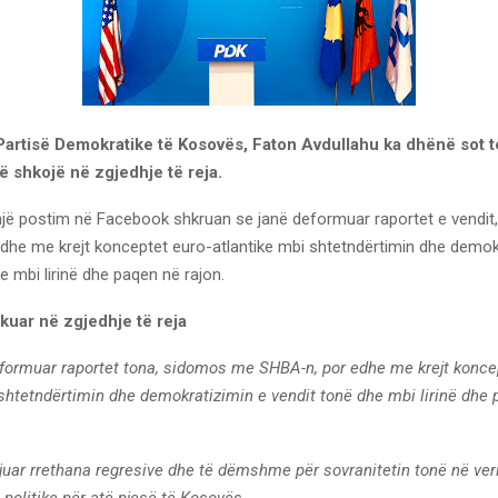
Partisë Demokratike të Kosovës, Faton Avdullahu ka dhënë sot t
ë shkojë në zgjedhje të reja.
një postim në Facebook shkruan se janë deformuar raportet e vendi
dhe me krejt konceptet euro-atlantike mbi shtetndërtimin dhe demok
e mbi lirinë dhe paqen në rajon.
kuar në zgjedhje të reja
formuar raportet tona, sidomos me SHBA-n, por edhe me krejt koncep
 shtetndërtimin dhe demokratizimin e vendit tonë dhe mbi lirinë dhe
juar rrethana regresive dhe të dëmshme për sovranitetin tonë në veri
politike për atë pjesë të Kosovës.