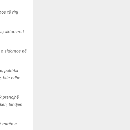
os të rinj
ajraktarizmit
ë e sidomos në
, politika
e, bile edhe
k pranojnë
kën, bindjen
ë mirën e