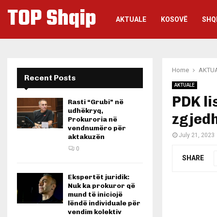
TOP Shqip
AKTUALE
KOSOVË
SHQ
Home
AKTU
Recent Posts
AKTUALE
PDK li
Rasti “Grubi” në
udhëkryq,
zgjedh
Prokuroria në
vendnumëro për
July 21, 2023
aktakuzën
0
SHARE
Ekspertët juridik:
Nuk ka prokuror që
mund të iniciojë
lëndë individuale për
vendim kolektiv